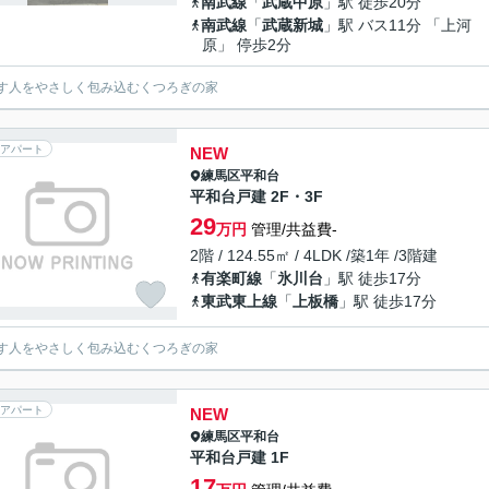
南武線
「
武蔵中原
」駅 徒歩20分
南武線
「
武蔵新城
」駅 バス11分 「上河
原」 停歩2分
す人をやさしく包み込むくつろぎの家
アパート
NEW
練馬区
平和台
平和台戸建 2F・3F
29
万円
管理/共益費-
2階 / 124.55㎡ / 4LDK /築1年 /3階建
有楽町線
「
氷川台
」駅 徒歩17分
東武東上線
「
上板橋
」駅 徒歩17分
す人をやさしく包み込むくつろぎの家
アパート
NEW
練馬区
平和台
平和台戸建 1F
17