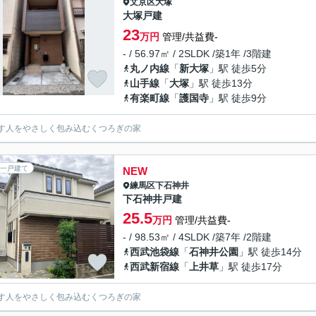
文京区
大塚
大塚戸建
23
万円
管理/共益費-
- / 56.97㎡ / 2SLDK /築1年 /3階建
丸ノ内線
「
新大塚
」駅 徒歩5分
山手線
「
大塚
」駅 徒歩13分
有楽町線
「
護国寺
」駅 徒歩9分
す人をやさしく包み込むくつろぎの家
一戸建て
NEW
練馬区
下石神井
下石神井戸建
25.5
万円
管理/共益費-
- / 98.53㎡ / 4SLDK /築7年 /2階建
西武池袋線
「
石神井公園
」駅 徒歩14分
西武新宿線
「
上井草
」駅 徒歩17分
す人をやさしく包み込むくつろぎの家