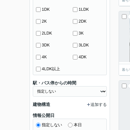
暮ら
1DK
1LDK
2K
2DK
2LDK
3K
3DK
3LDK
4K
4DK
4LDK以上
暮ら
駅・バス停からの時間
建物構造
追加する
情報公開日
指定しない
本日