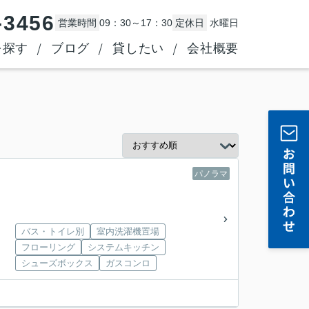
-3456
営業時間
09：30～17：30
定休日
水曜日
を探す
ブログ
貸したい
会社概要
パノラマ
バス・トイレ別
室内洗濯機置場
フローリング
システムキッチン
シューズボックス
ガスコンロ