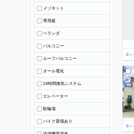
メゾネット
専用庭
ベランダ
バルコニー
暮ら
ルーフバルコニー
オール電化
24時間換気システム
エレベーター
駐輪場
バイク置場あり
暮ら
洗濯機置場有