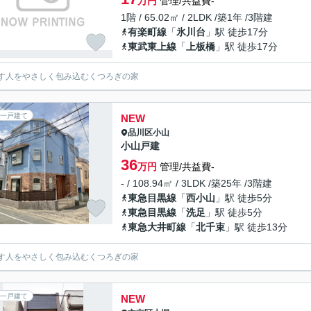
万円
管理/共益費-
1階 / 65.02㎡ / 2LDK /築1年 /3階建
有楽町線
「
氷川台
」駅 徒歩17分
東武東上線
「
上板橋
」駅 徒歩17分
す人をやさしく包み込むくつろぎの家
一戸建て
NEW
品川区
小山
小山戸建
36
万円
管理/共益費-
- / 108.94㎡ / 3LDK /築25年 /3階建
東急目黒線
「
西小山
」駅 徒歩5分
東急目黒線
「
洗足
」駅 徒歩5分
東急大井町線
「
北千束
」駅 徒歩13分
す人をやさしく包み込むくつろぎの家
一戸建て
NEW