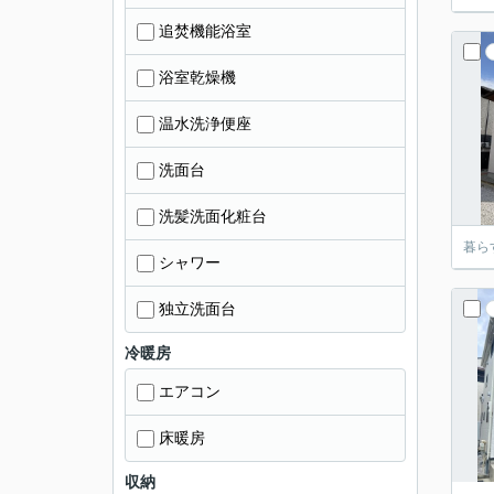
追焚機能浴室
浴室乾燥機
温水洗浄便座
洗面台
洗髪洗面化粧台
暮ら
シャワー
独立洗面台
冷暖房
エアコン
床暖房
収納