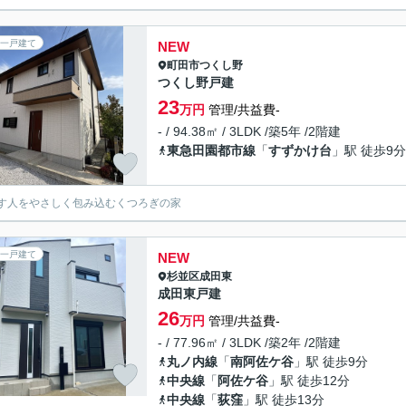
一戸建て
NEW
町田市
つくし野
つくし野戸建
23
万円
管理/共益費-
- / 94.38㎡ / 3LDK /築5年 /2階建
東急田園都市線
「
すずかけ台
」駅 徒歩9分
す人をやさしく包み込むくつろぎの家
一戸建て
NEW
杉並区
成田東
成田東戸建
26
万円
管理/共益費-
- / 77.96㎡ / 3LDK /築2年 /2階建
丸ノ内線
「
南阿佐ケ谷
」駅 徒歩9分
中央線
「
阿佐ケ谷
」駅 徒歩12分
中央線
「
荻窪
」駅 徒歩13分