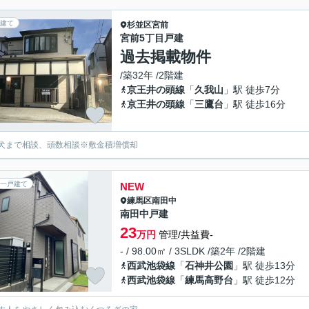
建て
杉並区
宮前
宮前5丁目戸建
過去掲載物件
/築32年 /2階建
京王井の頭線
「
久我山
」駅 徒歩7分
京王井の頭線
「
三鷹台
」駅 徒歩16分
犬まで相談、頭数相談※敷金積増償却
一戸建て
NEW
練馬区
南田中
南田中戸建
23
万円
管理/共益費-
- / 98.00㎡ / 3SLDK /築2年 /2階建
西武池袋線
「
石神井公園
」駅 徒歩13分
西武池袋線
「
練馬高野台
」駅 徒歩12分