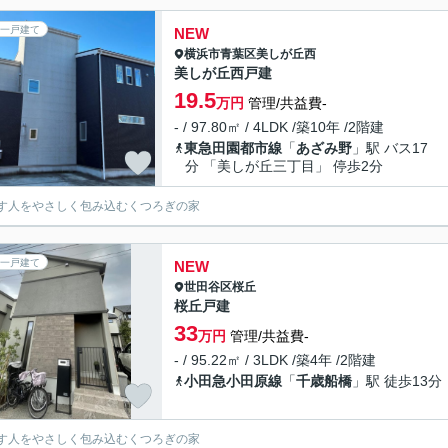
一戸建て
NEW
横浜市青葉区
美しが丘西
美しが丘西戸建
19.5
万円
管理/共益費-
- / 97.80㎡ / 4LDK /築10年 /2階建
東急田園都市線
「
あざみ野
」駅 バス17
分 「美しが丘三丁目」 停歩2分
す人をやさしく包み込むくつろぎの家
一戸建て
NEW
世田谷区
桜丘
桜丘戸建
33
万円
管理/共益費-
- / 95.22㎡ / 3LDK /築4年 /2階建
小田急小田原線
「
千歳船橋
」駅 徒歩13分
す人をやさしく包み込むくつろぎの家