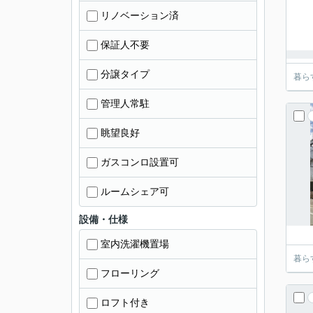
リノベーション済
保証人不要
分譲タイプ
暮ら
管理人常駐
眺望良好
ガスコンロ設置可
ルームシェア可
設備・仕様
室内洗濯機置場
暮ら
フローリング
ロフト付き