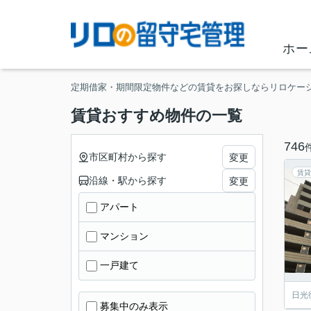
ホー
定期借家・期間限定物件などの賃貸をお探しならリロケー
賃貸おすすめ物件の一覧
746
市区町村から探す
変更
賃貸
沿線・駅から探す
変更
アパート
マンション
一戸建て
日光
募集中のみ表示