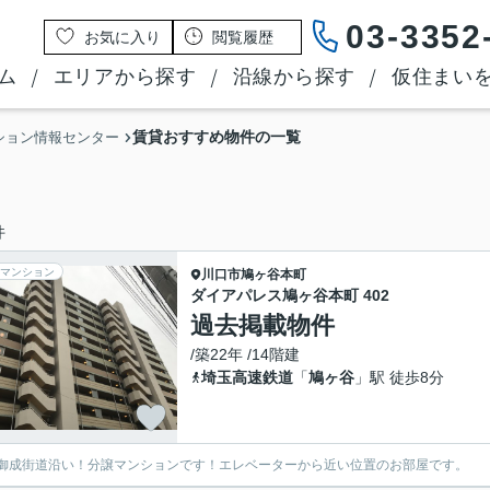
03-3352
お気に入り
閲覧履歴
ム
エリアから探す
沿線から探す
仮住まい
賃貸おすすめ物件の一覧
ション情報センター
件
マンション
川口市
鳩ヶ谷本町
ダイアパレス鳩ヶ谷本町 402
過去掲載物件
/築22年 /14階建
埼玉高速鉄道
「
鳩ヶ谷
」駅 徒歩8分
御成街道沿い！分譲マンションです！エレベーターから近い位置のお部屋です。