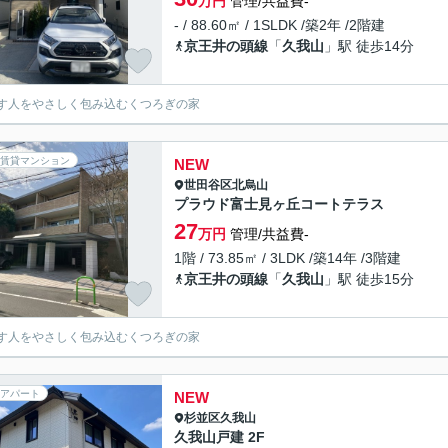
万円
管理/共益費-
- / 88.60㎡ / 1SLDK /築2年 /2階建
京王井の頭線
「
久我山
」駅 徒歩14分
す人をやさしく包み込むくつろぎの家
賃貸マンション
NEW
世田谷区
北烏山
プラウド富士見ヶ丘コートテラス
27
万円
管理/共益費-
1階 / 73.85㎡ / 3LDK /築14年 /3階建
京王井の頭線
「
久我山
」駅 徒歩15分
す人をやさしく包み込むくつろぎの家
アパート
NEW
杉並区
久我山
久我山戸建 2F