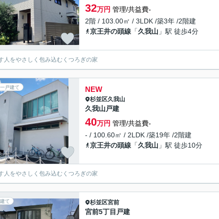
32
万円
管理/共益費-
2階 / 103.00㎡ / 3LDK /築3年 /2階建
京王井の頭線
「
久我山
」駅 徒歩4分
す人をやさしく包み込むくつろぎの家
一戸建て
NEW
杉並区
久我山
久我山戸建
40
万円
管理/共益費-
- / 100.60㎡ / 2LDK /築19年 /2階建
京王井の頭線
「
久我山
」駅 徒歩10分
す人をやさしく包み込むくつろぎの家
建て
杉並区
宮前
宮前5丁目戸建