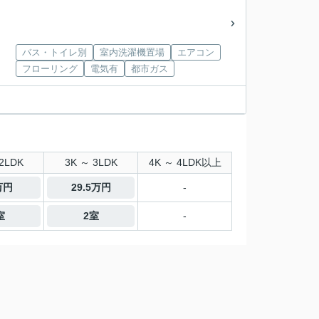
バス・トイレ別
室内洗濯機置場
エアコン
フローリング
電気有
都市ガス
2LDK
3K ～ 3LDK
4K ～ 4LDK以上
万円
29.5万円
-
室
2室
-