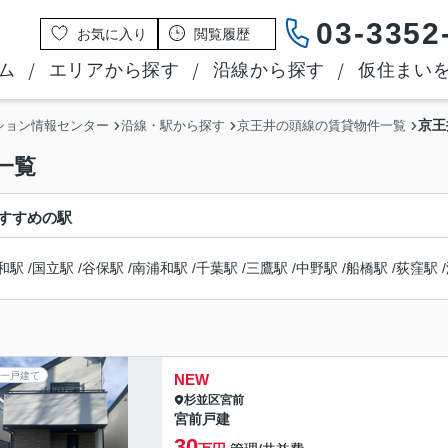
03-3352
お気に入り
閲覧履歴
ム
エリアから探す
沿線から探す
仮住まい
京王
ション情報センター
沿線・駅から探す
京王井の頭線の賃貸物件一覧
一覧
すすめの駅
和駅
/
国立駅
/
谷保駅
/
南浦和駅
/
千葉駅
/
三鷹駅
/
中野駅
/
船橋駅
/
荻窪駅
/
一戸建て
NEW
杉並区
宮前
宮前戸建
30