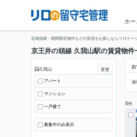
ホー
定期借家・期間限定物件などの賃貸をお探しならリロケー
京王井の頭線 久我山駅の賃貸物件
お
久我山
変更
アパート
浦
マンション
5
件
一戸建て
募集中のみ表示