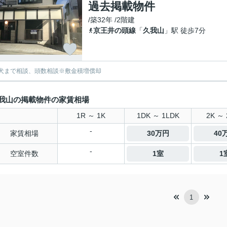
過去掲載物件
/築32年 /2階建
京王井の頭線
「
久我山
」駅 徒歩7分
犬まで相談、頭数相談※敷金積増償却
我山の掲載物件の家賃相場
1R ～ 1K
1DK ～ 1LDK
2K ～ 
-
家賃相場
30万円
40
-
空室件数
1室
1
1