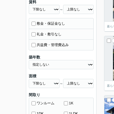
賃料
～
敷金・保証金なし
暮ら
礼金・敷引なし
共益費・管理費込み
築年数
面積
～
暮ら
間取り
ワンルーム
1K
1DK
1LDK