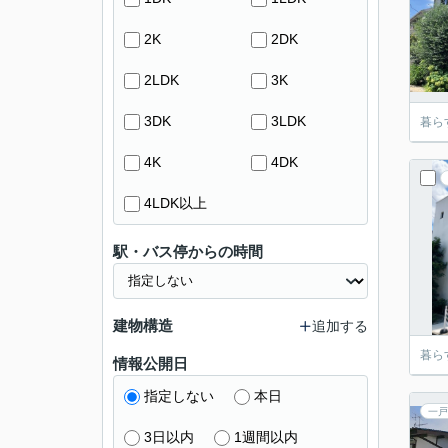
2K
2DK
2LDK
3K
3DK
3LDK
暮ら
4K
4DK
4LDK以上
駅・バス停からの時間
建物構造
追加する
暮ら
情報公開日
指定しない
本日
一戸
3日以内
1週間以内