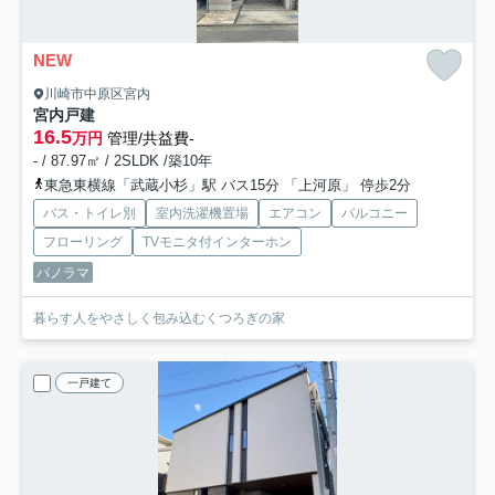
NEW
川崎市中原区宮内
宮内戸建
16.5
万円
管理/共益費-
- / 87.97㎡ / 2SLDK /築10年
東急東横線「武蔵小杉」駅 バス15分 「上河原」 停歩2分
バス・トイレ別
室内洗濯機置場
エアコン
バルコニー
フローリング
TVモニタ付インターホン
パノラマ
暮らす人をやさしく包み込むくつろぎの家
一戸建て