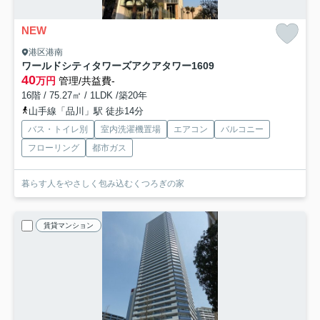
NEW
港区港南
ワールドシティタワーズアクアタワー
1609
40
万円
管理/共益費-
16階 / 75.27㎡ / 1LDK /築20年
山手線「品川」駅 徒歩14分
バス・トイレ別
室内洗濯機置場
エアコン
バルコニー
フローリング
都市ガス
暮らす人をやさしく包み込むくつろぎの家
賃貸マンション