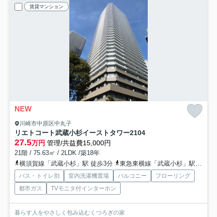
賃貸マンション
NEW
川崎市中原区中丸子
リエトコート武蔵小杉イーストタワー
2104
27.5
万円
管理/共益費15,000円
21階 / 75.63㎡ / 2LDK /築18年
横須賀線「武蔵小杉」駅 徒歩3分
東急東横線「武蔵小杉」駅 徒歩6分
バス・トイレ別
室内洗濯機置場
バルコニー
フローリング
都市ガス
TVモニタ付インターホン
暮らす人をやさしく包み込むくつろぎの家