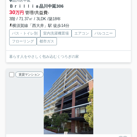
品川区中延
Ｂｒｉｌｌｉａ品川中延
306
30
万円
管理/共益費-
3階 / 71.37㎡ / 3LDK /築18年
横須賀線「西大井」駅 徒歩14分
バス・トイレ別
室内洗濯機置場
エアコン
バルコニー
フローリング
都市ガス
暮らす人をやさしく包み込むくつろぎの家
賃貸マンション