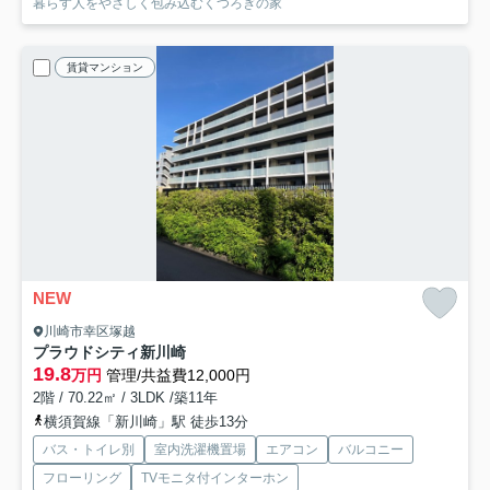
暮らす人をやさしく包み込むくつろぎの家
賃貸マンション
NEW
川崎市幸区塚越
プラウドシティ新川崎
19.8
万円
管理/共益費12,000円
2階 / 70.22㎡ / 3LDK /築11年
横須賀線「新川崎」駅 徒歩13分
バス・トイレ別
室内洗濯機置場
エアコン
バルコニー
フローリング
TVモニタ付インターホン