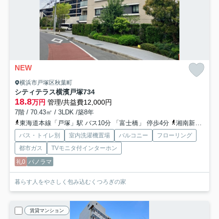
NEW
横浜市戸塚区秋葉町
シティテラス横濱戸塚
734
18.8
万円
管理/共益費12,000円
7階 / 70.43㎡ / 3LDK /築8年
東海道本線「戸塚」駅 バス10分 「富士橋」 停歩4分
湘南新宿ライン宇須「戸塚」駅 バス10分 「富士橋」 停歩4分
バス・トイレ別
室内洗濯機置場
バルコニー
フローリング
都市ガス
TVモニタ付インターホン
礼0
パノラマ
暮らす人をやさしく包み込むくつろぎの家
賃貸マンション