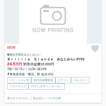
NEW
横浜市西区みなとみらい
Ｂｒｉｌｌｉａ Ｇｒａｎｄｅ みなとみらい
P703
24.5
万円
管理/共益費18,000円
7階 / 50.74㎡ / 1LDK /築19年
東海道本線「横浜」駅 徒歩14分
バス・トイレ別
室内洗濯機置場
エアコン
バルコニー
フローリング
TVモニタ付インターホン
暮らす人をやさしく包み込むくつろぎの家