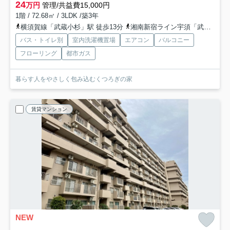
24
万円
管理/共益費15,000円
1階 / 72.68㎡ / 3LDK /築3年
横須賀線「武蔵小杉」駅 徒歩13分
湘南新宿ライン宇須「武蔵小杉」駅 徒歩13分
バス・トイレ別
室内洗濯機置場
エアコン
バルコニー
フローリング
都市ガス
暮らす人をやさしく包み込むくつろぎの家
賃貸マンション
NEW