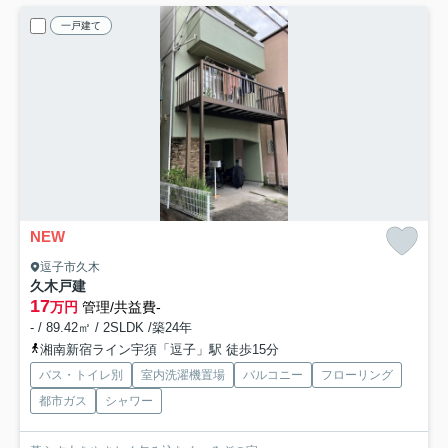
一戸建て
NEW
逗子市久木
久木戸建
17
万円
管理/共益費-
- / 89.42㎡ / 2SLDK /築24年
湘南新宿ライン宇須「逗子」駅 徒歩15分
バス・トイレ別
室内洗濯機置場
バルコニー
フローリング
都市ガス
シャワー