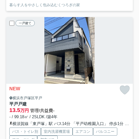
暮らす人をやさしく包み込むくつろぎの家
一戸建て
NEW
横浜市戸塚区平戸
平戸戸建
13.5
万円
管理/共益費-
- / 99.18㎡ / 2SLDK /築4年
横須賀線「東戸塚」駅 バス14分 「平戸幼稚園入口」 停歩1分
湘南新
バス・トイレ別
室内洗濯機置場
エアコン
バルコニー