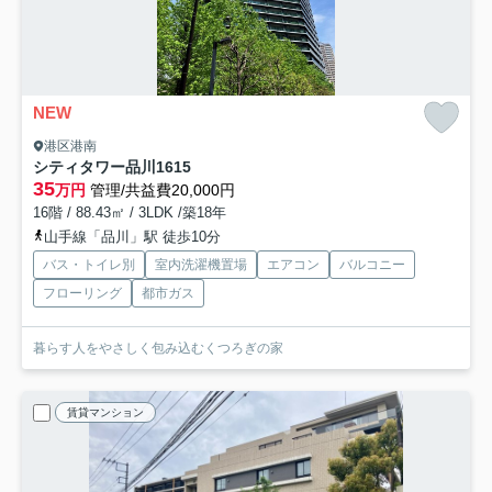
NEW
港区港南
シティタワー品川
1615
35
万円
管理/共益費20,000円
16階 / 88.43㎡ / 3LDK /築18年
山手線「品川」駅 徒歩10分
バス・トイレ別
室内洗濯機置場
エアコン
バルコニー
フローリング
都市ガス
暮らす人をやさしく包み込むくつろぎの家
賃貸マンション