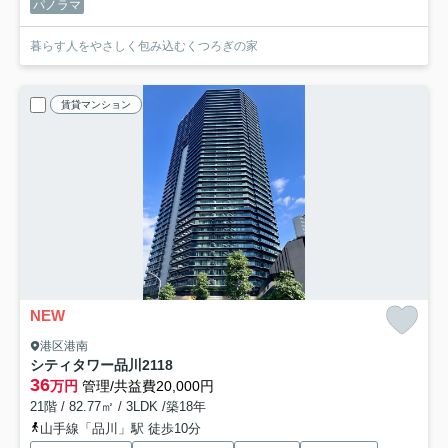
パノラマ
暮らす人をやさしく包み込むくつろぎの家
賃貸マンション
NEW
港区港南
シティタワー品川
2118
36
万円
管理/共益費20,000円
21階 / 82.77㎡ / 3LDK /築18年
山手線「品川」駅 徒歩10分