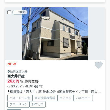
一戸建て
NEW
品川区西大井
西大井戸建
26
万円
管理/共益費-
- / 93.25㎡ / 4LDK /築7年
横須賀線「西大井」駅 徒歩10分
湘南新宿ライン宇須「西大井」駅 徒歩10分
バス・トイレ別
室内洗濯機置場
エアコン
バルコニー
フローリング
都市ガス