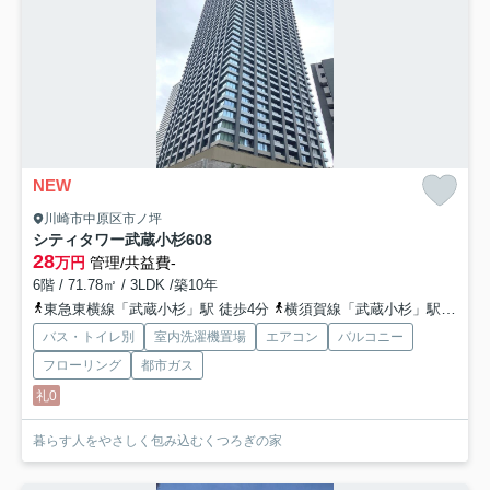
NEW
川崎市中原区市ノ坪
シティタワー武蔵小杉
608
28
万円
管理/共益費-
6階 / 71.78㎡ / 3LDK /築10年
東急東横線「武蔵小杉」駅 徒歩4分
横須賀線「武蔵小杉」駅 徒歩5分
バス・トイレ別
室内洗濯機置場
エアコン
バルコニー
フローリング
都市ガス
礼0
暮らす人をやさしく包み込むくつろぎの家