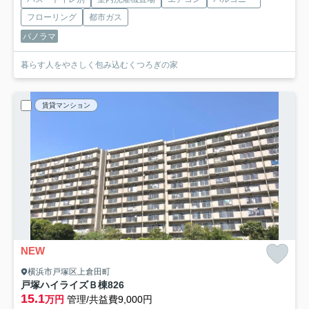
フローリング
都市ガス
パノラマ
暮らす人をやさしく包み込むくつろぎの家
賃貸マンション
NEW
横浜市戸塚区上倉田町
戸塚ハイライズＢ棟
826
15.1
万円
管理/共益費9,000円