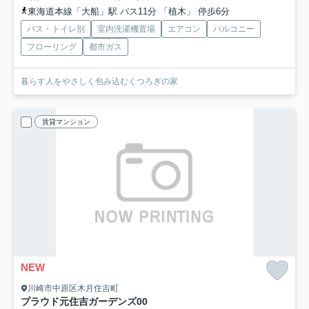
東海道本線「大船」駅 バス11分 「植木」 停歩6分
バス・トイレ別
室内洗濯機置場
エアコン
バルコニー
フローリング
都市ガス
暮らす人をやさしく包み込むくつろぎの家
賃貸マンション
NEW
川崎市中原区木月住吉町
プラウド元住吉ガーデンズ
00