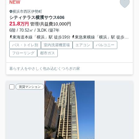
NEW
横浜市西区伊勢町
シティテラス横濱サウス
606
21.8
万円
管理/共益費10,000円
6階 / 70.52㎡ / 3LDK /築7年
東海道本線「横浜」駅 徒歩19分
東急東横線「横浜」駅 徒歩19分
バス・トイレ別
室内洗濯機置場
エアコン
バルコニー
フローリング
都市ガス
暮らす人をやさしく包み込むくつろぎの家
賃貸マンション