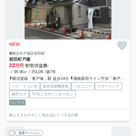
NEW
横浜市戸塚区前田町
前田町戸建
22
万円
管理/共益費-
- / 95.96㎡ / 3SLDK /築7年
横須賀線「東戸塚」駅 徒歩14分
湘南新宿ライン宇須「東戸塚」駅 徒歩14分
バス・トイレ別
室内洗濯機置場
バルコニー
フローリング
都市ガス
TVモニタ付インターホン
パノラマ
暮らす人をやさしく包み込むくつろぎの家
賃貸マンション