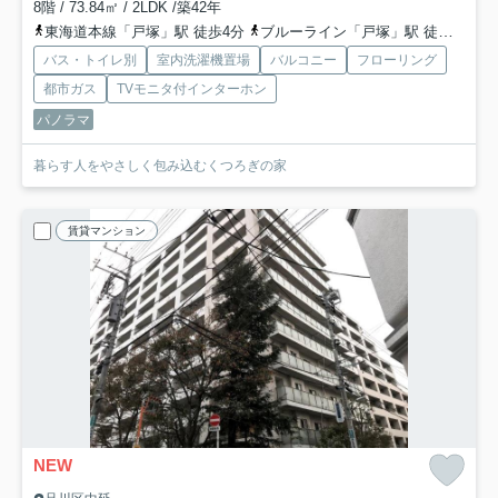
8階 / 73.84㎡ / 2LDK /築42年
東海道本線「戸塚」駅 徒歩4分
ブルーライン「戸塚」駅 徒歩4分
バス・トイレ別
室内洗濯機置場
バルコニー
フローリング
都市ガス
TVモニタ付インターホン
パノラマ
暮らす人をやさしく包み込むくつろぎの家
賃貸マンション
NEW