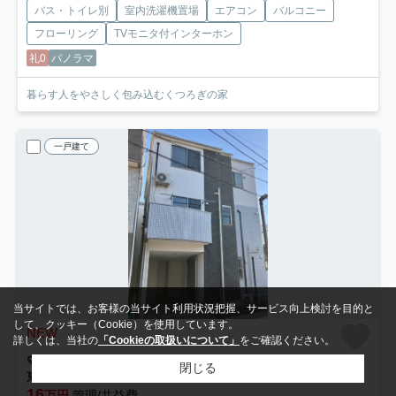
バス・トイレ別
室内洗濯機置場
エアコン
バルコニー
フローリング
TVモニタ付インターホン
礼0
パノラマ
暮らす人をやさしく包み込むくつろぎの家
一戸建て
当サイトでは、お客様の当サイト利用状況把握、サービス向上検討を目的と
して、クッキー（Cookie）を使用しています。
NEW
詳しくは、当社の
「Cookieの取扱いについて」
をご確認ください。
川崎市幸区東古市場
閉じる
東古市場戸建
16
万円
管理/共益費-