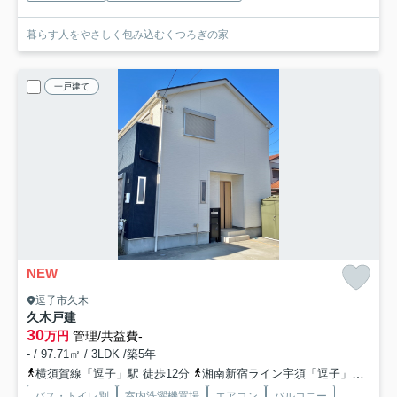
暮らす人をやさしく包み込むくつろぎの家
一戸建て
NEW
逗子市久木
久木戸建
30
万円
管理/共益費-
- / 97.71㎡ / 3LDK /築5年
横須賀線「逗子」駅 徒歩12分
湘南新宿ライン宇須「逗子」駅 徒歩12分
バス・トイレ別
室内洗濯機置場
エアコン
バルコニー