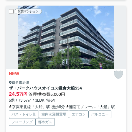
賃貸マンション
NEW
鎌倉市岩瀬
ザ・パークハウスオイコス鎌倉大船
534
24.5
万円
管理/共益費5,000円
5階 / 73.57㎡ / 3LDK /築6年
京浜東北線「大船」駅 徒歩8分
湘南モノレール「大船」駅 徒歩14分
バス・トイレ別
室内洗濯機置場
エアコン
バルコニー
フローリング
都市ガス