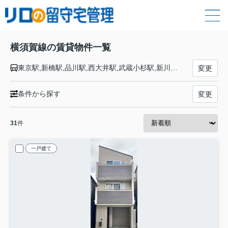
横須賀線の賃貸物件一覧
東京駅,新橋駅,品川駅,西大井駅,武蔵小杉駅,新川崎駅,横浜駅,保土ケ谷駅,東戸塚駅,戸塚駅,大船駅,北鎌倉駅,鎌倉駅,逗子駅,東逗子駅,田浦駅,横須賀駅,衣笠駅,久里浜駅
変更
条件から探す
変更
31
件
一戸建て