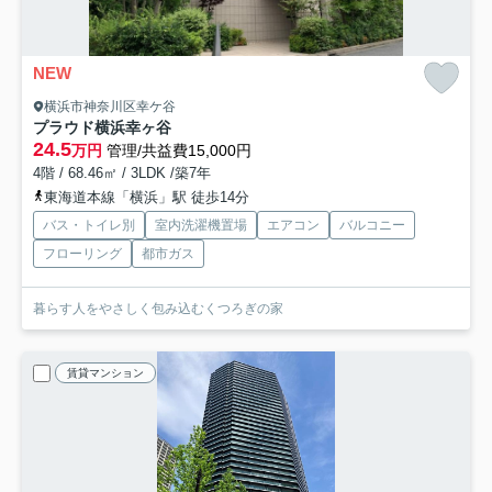
NEW
横浜市神奈川区幸ケ谷
プラウド横浜幸ヶ谷
24.5
万円
管理/共益費15,000円
4階 / 68.46㎡ / 3LDK /築7年
東海道本線「横浜」駅 徒歩14分
バス・トイレ別
室内洗濯機置場
エアコン
バルコニー
フローリング
都市ガス
暮らす人をやさしく包み込むくつろぎの家
賃貸マンション