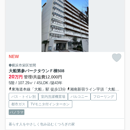
NEW
横浜市栄区笠間
大船第参パークタウンＦ棟
508
20
万円
管理/共益費12,000円
5階 / 107.29㎡ / 4SLDK /築43年
東海道本線「大船」駅 徒歩13分
湘南新宿ライン宇須「大船」駅 徒歩13分
バス・トイレ別
室内洗濯機置場
バルコニー
フローリング
都市ガス
TVモニタ付インターホン
パノラマ
暮らす人をやさしく包み込むくつろぎの家