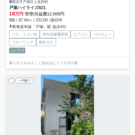
横浜市戸塚区上倉田町
戸塚ハイライズ
821
18
万円
管理/共益費12,000円
8階 / 87.94㎡ / 2SLDK /築42年
東海道本線「戸塚」駅 徒歩4分
バス・トイレ別
室内洗濯機置場
エアコン
バルコニー
フローリング
都市ガス
パノラマ
暮らす人をやさしく包み込むくつろぎの家
一戸建て