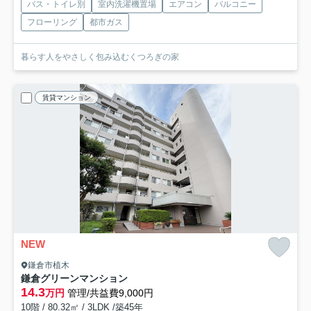
バス・トイレ別
室内洗濯機置場
エアコン
バルコニー
フローリング
都市ガス
暮らす人をやさしく包み込むくつろぎの家
賃貸マンション
NEW
鎌倉市植木
鎌倉グリーンマンション
14.3
万円
管理/共益費9,000円
10階 / 80.32㎡ / 3LDK /築45年