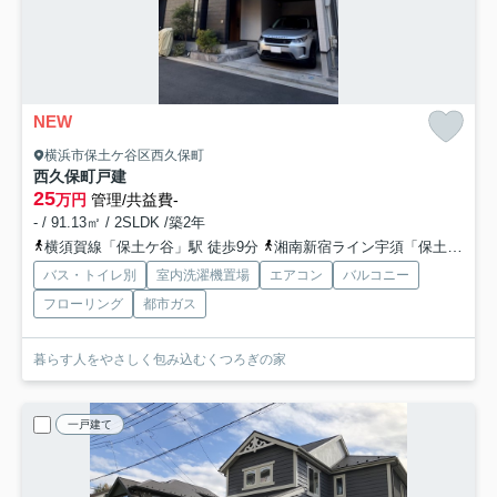
NEW
横浜市保土ケ谷区西久保町
西久保町戸建
25
万円
管理/共益費-
- / 91.13㎡ / 2SLDK /築2年
横須賀線「保土ケ谷」駅 徒歩9分
湘南新宿ライン宇須「保土ケ谷」駅 徒歩9分
バス・トイレ別
室内洗濯機置場
エアコン
バルコニー
フローリング
都市ガス
暮らす人をやさしく包み込むくつろぎの家
一戸建て