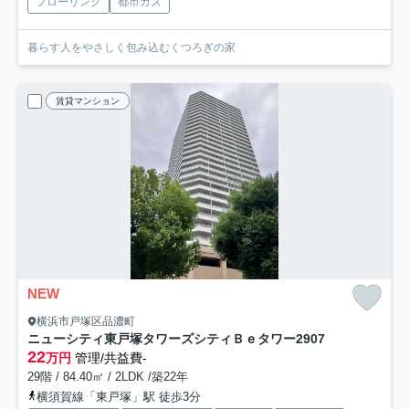
フローリング
都市ガス
暮らす人をやさしく包み込むくつろぎの家
賃貸マンション
NEW
横浜市戸塚区品濃町
ニューシティ東戸塚タワーズシティＢｅタワー
2907
22
万円
管理/共益費-
29階 / 84.40㎡ / 2LDK /築22年
横須賀線「東戸塚」駅 徒歩3分