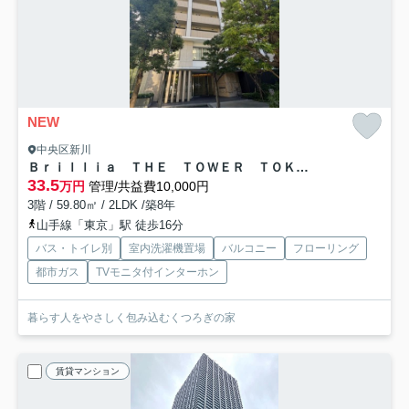
NEW
中央区新川
Ｂｒｉｌｌｉａ ＴＨＥ ＴＯＷＥＲ ＴＯＫＹＯ ＹＡＥＳＵ ＡＶＥＮＵＥ
33.5
万円
管理/共益費10,000円
3階 / 59.80㎡ / 2LDK /築8年
山手線「東京」駅 徒歩16分
バス・トイレ別
室内洗濯機置場
バルコニー
フローリング
都市ガス
TVモニタ付インターホン
暮らす人をやさしく包み込むくつろぎの家
賃貸マンション