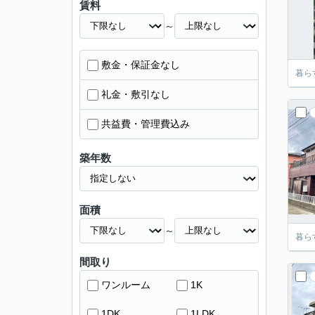
賃料
～
敷金・保証金なし
暮ら
礼金・敷引なし
共益費・管理費込み
築年数
面積
～
暮ら
間取り
ワンルーム
1K
1DK
1LDK