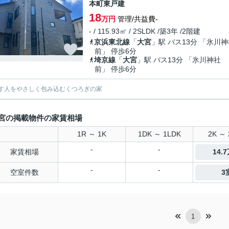
本町東戸建
18
万円
管理/共益費-
- / 115.93㎡ / 2SLDK /築3年 /2階建
京浜東北線
「
大宮
」駅 バス13分 「氷川
前」 停歩6分
埼京線
「
大宮
」駅 バス13分 「氷川神社
前」 停歩6分
す人をやさしく包み込むくつろぎの家
宮の掲載物件の家賃相場
1R ～ 1K
1DK ～ 1LDK
2K ～ 
-
-
家賃相場
14.
-
-
空室件数
3
1