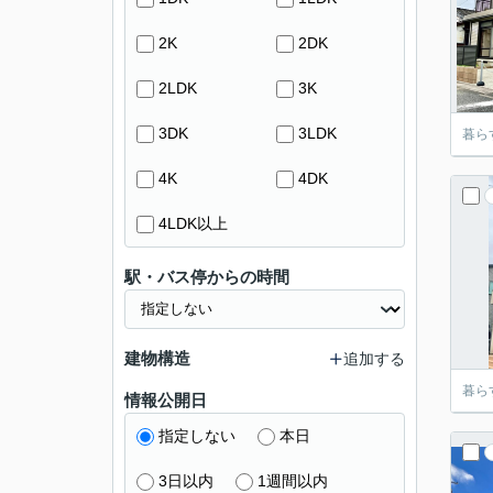
2K
2DK
2LDK
3K
3DK
3LDK
暮ら
4K
4DK
4LDK以上
駅・バス停からの時間
建物構造
追加する
暮ら
情報公開日
指定しない
本日
3日以内
1週間以内