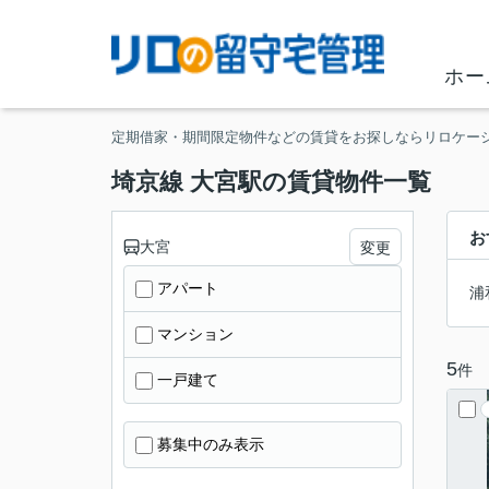
ホー
定期借家・期間限定物件などの賃貸をお探しならリロケー
埼京線 大宮駅の賃貸物件一覧
お
大宮
変更
アパート
浦
マンション
5
件
一戸建て
募集中のみ表示