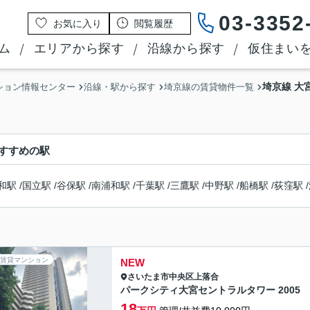
03-3352
お気に入り
閲覧履歴
ム
エリアから探す
沿線から探す
仮住まい
埼京線 大
ション情報センター
沿線・駅から探す
埼京線の賃貸物件一覧
すすめの駅
和駅
/
国立駅
/
谷保駅
/
南浦和駅
/
千葉駅
/
三鷹駅
/
中野駅
/
船橋駅
/
荻窪駅
/
賃貸マンション
NEW
さいたま市中央区
上落合
パークシティ大宮セントラルタワー 2005
18