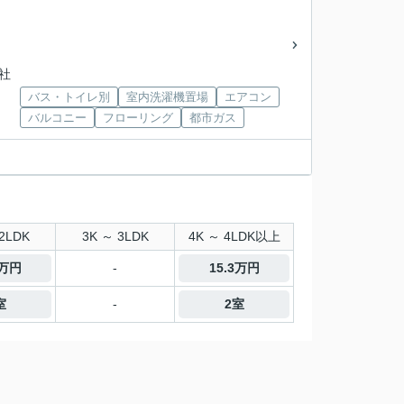
神社
バス・トイレ別
室内洗濯機置場
エアコン
バルコニー
フローリング
都市ガス
2LDK
3K ～ 3LDK
4K ～ 4LDK以上
7万円
-
15.3万円
室
-
2室