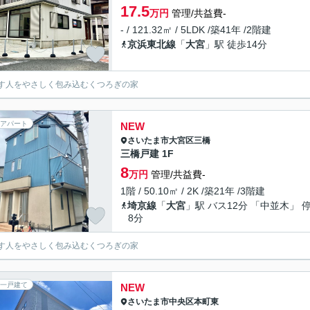
17.5
万円
管理/共益費-
- / 121.32㎡ / 5LDK /築41年 /2階建
京浜東北線
「
大宮
」駅 徒歩14分
す人をやさしく包み込むくつろぎの家
アパート
NEW
さいたま市大宮区
三橋
三橋戸建 1F
8
万円
管理/共益費-
1階 / 50.10㎡ / 2K /築21年 /3階建
埼京線
「
大宮
」駅 バス12分 「中並木」 
8分
す人をやさしく包み込むくつろぎの家
一戸建て
NEW
さいたま市中央区
本町東