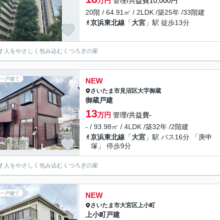
万円
管理/共益費10,000円
20階 / 64.91㎡ / 2LDK /築25年 /33階建
京浜東北線
「
大宮
」駅 徒歩13分
す人をやさしく包み込むくつろぎの家
一戸建て
NEW
さいたま市見沼区
大字御蔵
御蔵戸建
13
万円
管理/共益費-
- / 93.98㎡ / 4LDK /築32年 /2階建
京浜東北線
「
大宮
」駅 バス16分 「庚申
塚」 停歩9分
す人をやさしく包み込むくつろぎの家
一戸建て
NEW
さいたま市大宮区
上小町
上小町戸建