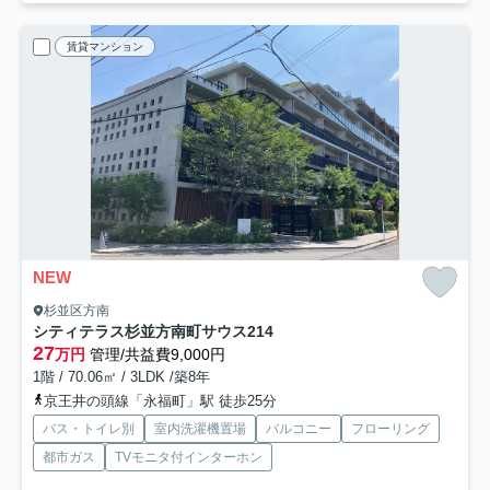
賃貸マンション
NEW
杉並区方南
シティテラス杉並方南町サウス
214
27
万円
管理/共益費9,000円
1階 / 70.06㎡ / 3LDK /築8年
京王井の頭線「永福町」駅 徒歩25分
バス・トイレ別
室内洗濯機置場
バルコニー
フローリング
都市ガス
TVモニタ付インターホン