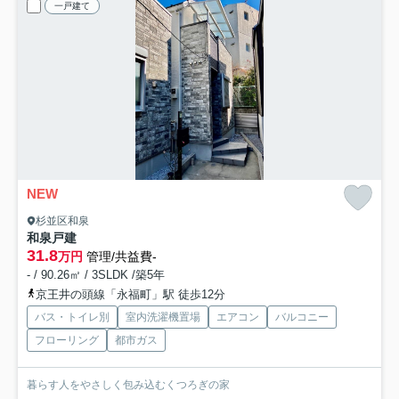
一戸建て
NEW
杉並区和泉
和泉戸建
31.8
万円
管理/共益費-
- / 90.26㎡ / 3SLDK /築5年
京王井の頭線「永福町」駅 徒歩12分
バス・トイレ別
室内洗濯機置場
エアコン
バルコニー
フローリング
都市ガス
暮らす人をやさしく包み込むくつろぎの家