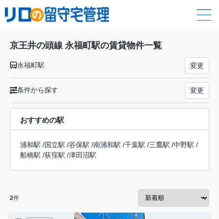
京王井の頭線 永福町駅の賃貸物件一覧
永福町駅
変更
条件から探す
変更
おすすめの駅
浦和駅
/
国立駅
/
谷保駅
/
南浦和駅
/
千葉駅
/
三鷹駅
/
中野駅
/
船橋駅
/
荻窪駅
/
津田沼駅
2
件