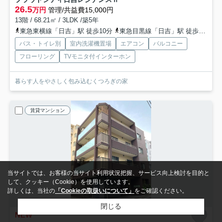
26.5
万円
管理/共益費15,000円
13階 / 68.21㎡ / 3LDK /築5年
東急東横線「日吉」駅 徒歩10分
東急目黒線「日吉」駅 徒歩10分
バス・トイレ別
室内洗濯機置場
エアコン
バルコニー
フローリング
TVモニタ付インターホン
暮らす人をやさしく包み込むくつろぎの家
賃貸マンション
当サイトでは、お客様の当サイト利用状況把握、サービス向上検討を目的と
して、クッキー（Cookie）を使用しています。
詳しくは、当社の
「Cookieの取扱いについて」
をご確認ください。
閉じる
NEW