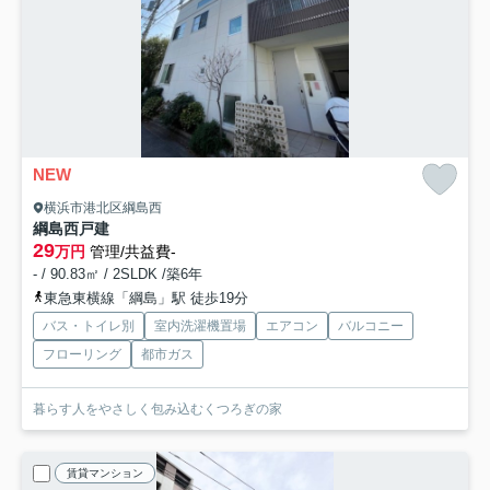
NEW
横浜市港北区綱島西
綱島西戸建
29
万円
管理/共益費-
- / 90.83㎡ / 2SLDK /築6年
東急東横線「綱島」駅 徒歩19分
バス・トイレ別
室内洗濯機置場
エアコン
バルコニー
フローリング
都市ガス
暮らす人をやさしく包み込むくつろぎの家
賃貸マンション