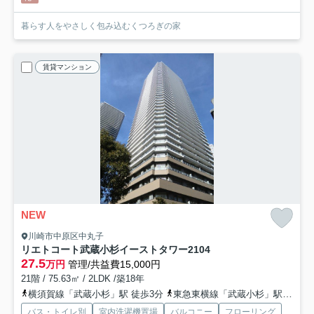
暮らす人をやさしく包み込むくつろぎの家
賃貸マンション
NEW
川崎市中原区中丸子
リエトコート武蔵小杉イーストタワー
2104
27.5
万円
管理/共益費15,000円
21階 / 75.63㎡ / 2LDK /築18年
横須賀線「武蔵小杉」駅 徒歩3分
東急東横線「武蔵小杉」駅 徒歩6分
バス・トイレ別
室内洗濯機置場
バルコニー
フローリング