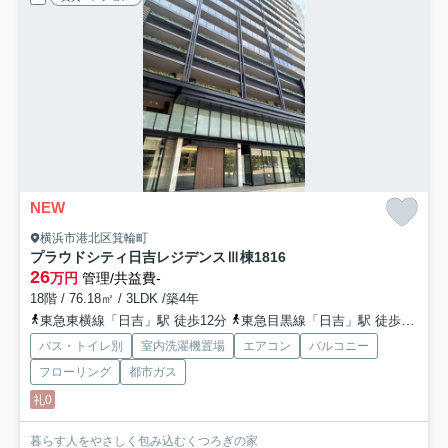
NEW
横浜市港北区箕輪町
プラウドシティ日吉レジデンスⅢ棟
1816
26
万円
管理/共益費-
18階 / 76.18㎡ / 3LDK /築4年
東急東横線「日吉」駅 徒歩12分
東急目黒線「日吉」駅 徒歩12分
バス・トイレ別
室内洗濯機置場
エアコン
バルコニー
フローリング
都市ガス
礼0
暮らす人をやさしく包み込むくつろぎの家