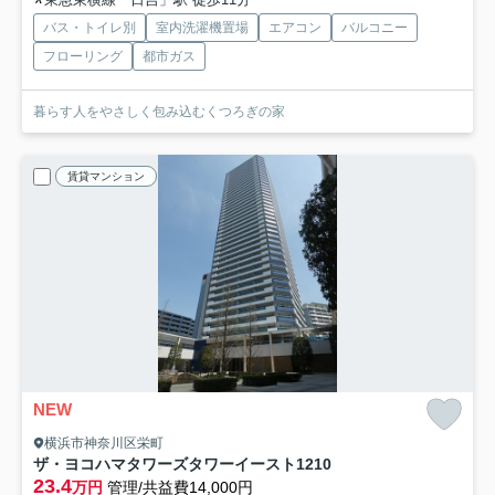
バス・トイレ別
室内洗濯機置場
エアコン
バルコニー
フローリング
都市ガス
暮らす人をやさしく包み込むくつろぎの家
賃貸マンション
NEW
横浜市神奈川区栄町
ザ・ヨコハマタワーズタワーイースト
1210
23.4
万円
管理/共益費14,000円