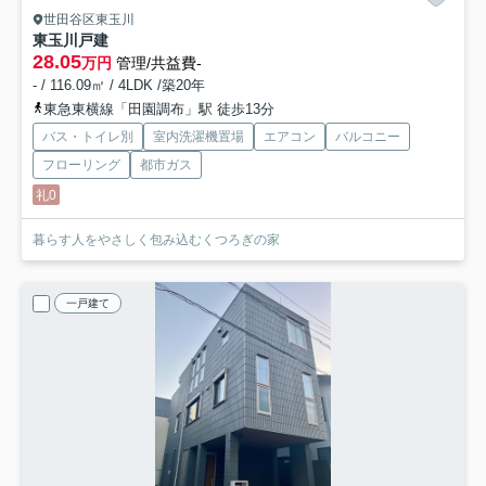
世田谷区東玉川
東玉川戸建
28.05
万円
管理/共益費-
- / 116.09㎡ / 4LDK /築20年
東急東横線「田園調布」駅 徒歩13分
バス・トイレ別
室内洗濯機置場
エアコン
バルコニー
フローリング
都市ガス
礼0
暮らす人をやさしく包み込むくつろぎの家
一戸建て