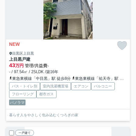
NEW
目黒区上目黒
上目黒戸建
43
万円
管理/共益費-
- / 97.54㎡ / 2SLDK /築16年
東急東横線「中目黒」駅 徒歩8分
東急東横線「祐天寺」駅 徒歩9分
バス・トイレ別
室内洗濯機置場
エアコン
バルコニー
フローリング
都市ガス
パノラマ
暮らす人をやさしく包み込むくつろぎの家
一戸建て