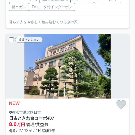
都市ガス
TVモニタ付インターホン
暮らす人をやさしく包み込むくつろぎの家
賃貸マンション
NEW
横浜市港北区日吉
日吉ときわ台コーポ
407
8.6
万円
管理/共益費-
4階 / 27.12㎡ / 1R /築61年