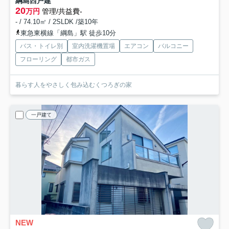
綱島西戸建
20
万円
管理/共益費-
- / 74.10㎡ / 2SLDK /築10年
東急東横線「綱島」駅 徒歩10分
バス・トイレ別
室内洗濯機置場
エアコン
バルコニー
フローリング
都市ガス
暮らす人をやさしく包み込むくつろぎの家
一戸建て
NEW