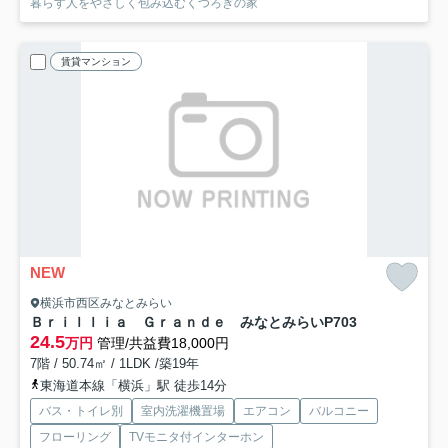
暮らす人をやさしく包み込むくつろぎの家
賃貸マンション
NEW
横浜市西区みなとみらい
Ｂｒｉｌｌｉａ Ｇｒａｎｄｅ みなとみらい
P703
24.5
万円
管理/共益費18,000円
7階 / 50.74㎡ / 1LDK /築19年
東海道本線「横浜」駅 徒歩14分
バス・トイレ別
室内洗濯機置場
エアコン
バルコニー
フローリング
TVモニタ付インターホン