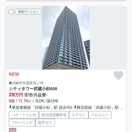
賃貸マンション
NEW
川崎市中原区市ノ坪
シティタワー武蔵小杉
608
28
万円
管理/共益費-
6階 / 71.78㎡ / 3LDK /築10年
東急東横線「武蔵小杉」駅 徒歩4分
横須賀線「武蔵小杉」駅 徒歩5分
バス・トイレ別
室内洗濯機置場
エアコン
バルコニー
フローリング
都市ガス
礼0