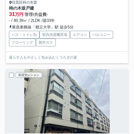
目黒区柿の木坂
柿の木坂戸建
31
万円
管理/共益費-
- / 80.39㎡ / 2LDK /築33年
東急東横線「都立大学」駅 徒歩5分
バス・トイレ別
室内洗濯機置場
エアコン
バルコニー
フローリング
都市ガス
暮らす人をやさしく包み込むくつろぎの家
賃貸マンション