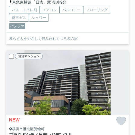
東急東横線「日吉」駅 徒歩9分
バス・トイレ別
エアコン
バルコニー
フローリング
都市ガス
シャワー
パノラマ
暮らす人をやさしく包み込むくつろぎの家
賃貸マンション
NEW
横浜市港北区箕輪町
プラウドシティ日吉レジデンスⅡ