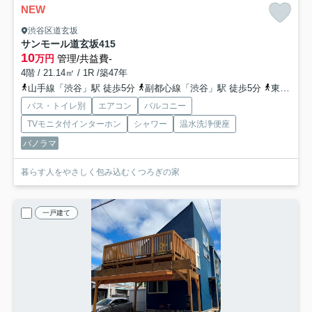
NEW
渋谷区道玄坂
サンモール道玄坂
415
10
万円
管理/共益費-
4階 / 21.14㎡ / 1R /築47年
山手線「渋谷」駅 徒歩5分
副都心線「渋谷」駅 徒歩5分
東急東横線「渋谷」駅 徒歩5分
バス・トイレ別
エアコン
バルコニー
TVモニタ付インターホン
シャワー
温水洗浄便座
パノラマ
暮らす人をやさしく包み込むくつろぎの家
一戸建て