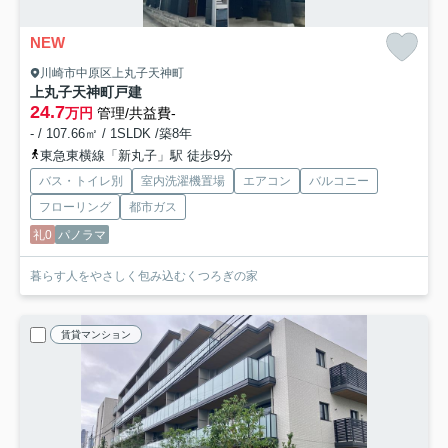
NEW
川崎市中原区上丸子天神町
上丸子天神町戸建
24.7
万円
管理/共益費-
- / 107.66㎡ / 1SLDK /築8年
東急東横線「新丸子」駅 徒歩9分
バス・トイレ別
室内洗濯機置場
エアコン
バルコニー
フローリング
都市ガス
礼0
パノラマ
暮らす人をやさしく包み込むくつろぎの家
賃貸マンション