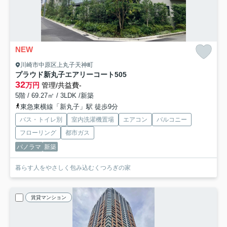
NEW
川崎市中原区上丸子天神町
プラウド新丸子エアリーコート
505
32
万円
管理/共益費-
5階 / 69.27㎡ / 3LDK /新築
東急東横線「新丸子」駅 徒歩9分
バス・トイレ別
室内洗濯機置場
エアコン
バルコニー
フローリング
都市ガス
パノラマ
新築
暮らす人をやさしく包み込むくつろぎの家
賃貸マンション