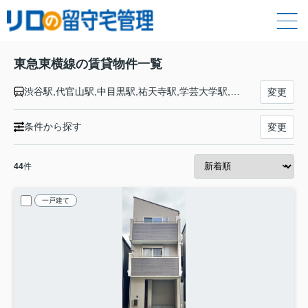
東急東横線の賃貸物件一覧
渋谷駅,代官山駅,中目黒駅,祐天寺駅,学芸大学駅,都立大学駅,自由が丘駅,田園調布駅,多摩川駅,新丸子駅,武蔵小杉駅,元住吉駅,日吉駅,綱島駅,大倉山駅,菊名駅,妙蓮寺駅,白楽駅,東白楽駅,反町駅,横浜駅
変更
条件から探す
変更
44
件
一戸建て