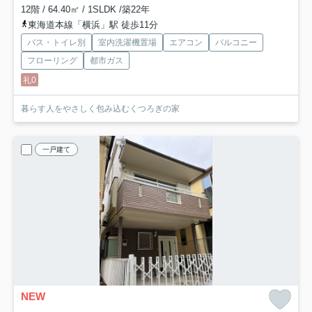
12階 / 64.40㎡ / 1SLDK /築22年
東海道本線「横浜」駅 徒歩11分
バス・トイレ別
室内洗濯機置場
エアコン
バルコニー
フローリング
都市ガス
礼0
暮らす人をやさしく包み込むくつろぎの家
一戸建て
NEW