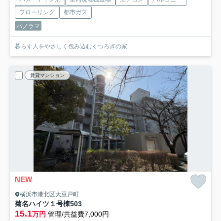
フローリング
都市ガス
パノラマ
暮らす人をやさしく包み込むくつろぎの家
賃貸マンション
NEW
横浜市港北区大豆戸町
菊名ハイツ１号棟
503
15.1
万円
管理/共益費7,000円