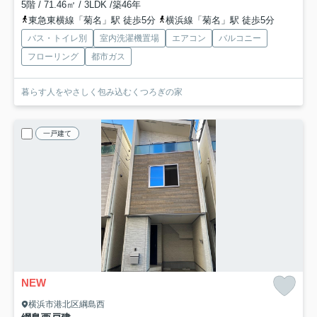
5階 / 71.46㎡ / 3LDK /築46年
東急東横線「菊名」駅 徒歩5分
横浜線「菊名」駅 徒歩5分
バス・トイレ別
室内洗濯機置場
エアコン
バルコニー
フローリング
都市ガス
暮らす人をやさしく包み込むくつろぎの家
一戸建て
NEW
横浜市港北区綱島西