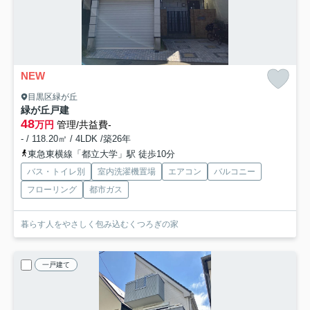
NEW
目黒区緑が丘
緑が丘戸建
48
万円
管理/共益費-
- / 118.20㎡ / 4LDK /築26年
東急東横線「都立大学」駅 徒歩10分
バス・トイレ別
室内洗濯機置場
エアコン
バルコニー
フローリング
都市ガス
暮らす人をやさしく包み込むくつろぎの家
一戸建て