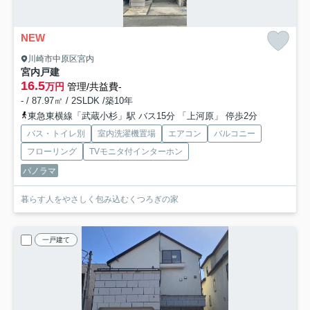
NEW
川崎市中原区宮内
宮内戸建
16.5
万円
管理/共益費-
- / 87.97㎡ / 2SLDK /築10年
東急東横線「武蔵小杉」駅 バス15分 「上河原」 停歩2分
バス・トイレ別
室内洗濯機置場
エアコン
バルコニー
フローリング
TVモニタ付インターホン
パノラマ
暮らす人をやさしく包み込むくつろぎの家
一戸建て