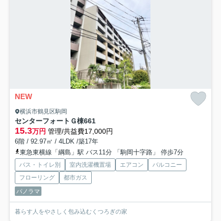
NEW
横浜市鶴見区駒岡
センターフォートＧ棟
661
15.3
万円
管理/共益費17,000円
6階 / 92.97㎡ / 4LDK /築17年
東急東横線「綱島」駅 バス11分 「駒岡十字路」 停歩7分
バス・トイレ別
室内洗濯機置場
エアコン
バルコニー
フローリング
都市ガス
パノラマ
暮らす人をやさしく包み込むくつろぎの家