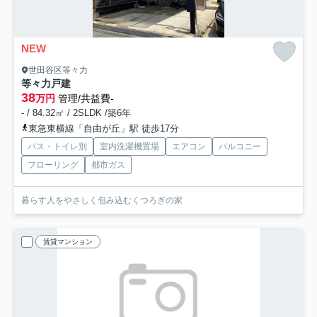
NEW
世田谷区等々力
等々力戸建
38
万円
管理/共益費-
- / 84.32㎡ / 2SLDK /築6年
東急東横線「自由が丘」駅 徒歩17分
バス・トイレ別
室内洗濯機置場
エアコン
バルコニー
フローリング
都市ガス
暮らす人をやさしく包み込むくつろぎの家
賃貸マンション