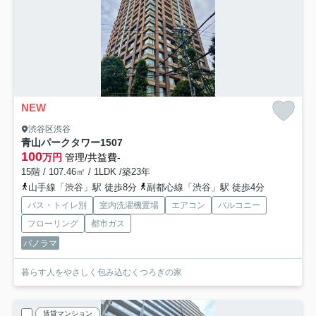
NEW
渋谷区渋谷
青山パークタワー
1507
100
万円
管理/共益費-
15階 / 107.46㎡ / 1LDK /築23年
山手線「渋谷」駅 徒歩8分
副都心線「渋谷」駅 徒歩4分
バス・トイレ別
室内洗濯機置場
エアコン
バルコニー
フローリング
都市ガス
パノラマ
暮らす人をやさしく包み込むくつろぎの家
賃貸マンション