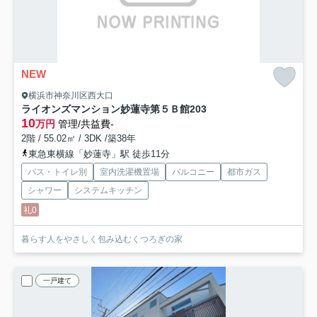
NEW
横浜市神奈川区西大口
ライオンズマンション妙蓮寺第５Ｂ館
203
10
万円
管理/共益費-
2階 / 55.02㎡ / 3DK /築38年
東急東横線「妙蓮寺」駅 徒歩11分
バス・トイレ別
室内洗濯機置場
バルコニー
都市ガス
シャワー
システムキッチン
礼0
暮らす人をやさしく包み込むくつろぎの家
一戸建て