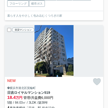
フローリング
都市ガス
暮らす人をやさしく包み込むくつろぎの家
賃貸マンション
NEW
横浜市港北区箕輪町
日吉ロイヤルマンション
519
18.4
万円
管理/共益費6,000円
5階 / 84.03㎡ / 3LDK /築38年
東急東横線「日吉」駅 徒歩11分