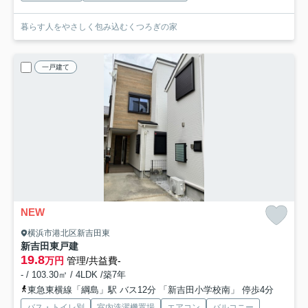
暮らす人をやさしく包み込むくつろぎの家
一戸建て
NEW
横浜市港北区新吉田東
新吉田東戸建
19.8
万円
管理/共益費-
- / 103.30㎡ / 4LDK /築7年
東急東横線「綱島」駅 バス12分 「新吉田小学校南」 停歩4分
バス・トイレ別
室内洗濯機置場
エアコン
バルコニー