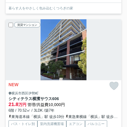
暮らす人をやさしく包み込むくつろぎの家
賃貸マンション
NEW
横浜市西区伊勢町
シティテラス横濱サウス
606
21.8
万円
管理/共益費10,000円
6階 / 70.52㎡ / 3LDK /築7年
東海道本線「横浜」駅 徒歩19分
東急東横線「横浜」駅 徒歩19分
バス・トイレ別
室内洗濯機置場
エアコン
バルコニー