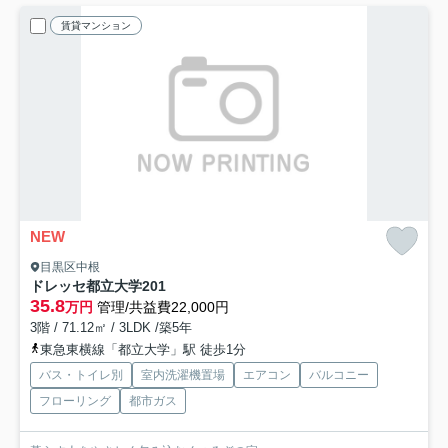
賃貸マンション
NEW
目黒区中根
ドレッセ都立大学
201
35.8
万円
管理/共益費22,000円
3階 / 71.12㎡ / 3LDK /築5年
東急東横線「都立大学」駅 徒歩1分
バス・トイレ別
室内洗濯機置場
エアコン
バルコニー
フローリング
都市ガス