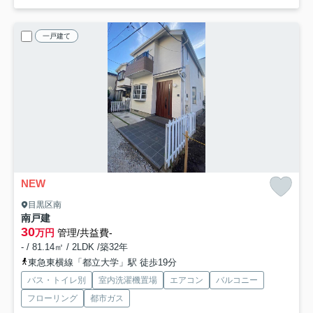
一戸建て
NEW
目黒区南
南戸建
30
万円
管理/共益費-
- / 81.14㎡ / 2LDK /築32年
東急東横線「都立大学」駅 徒歩19分
バス・トイレ別
室内洗濯機置場
エアコン
バルコニー
フローリング
都市ガス