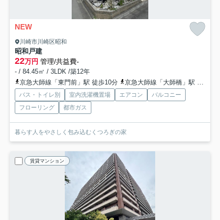
NEW
川崎市川崎区昭和
昭和戸建
22
万円
管理/共益費-
- / 84.45㎡ / 3LDK /築12年
京急大師線「東門前」駅 徒歩10分
京急大師線「大師橋」駅 徒歩11分
バス・トイレ別
室内洗濯機置場
エアコン
バルコニー
フローリング
都市ガス
暮らす人をやさしく包み込むくつろぎの家
賃貸マンション