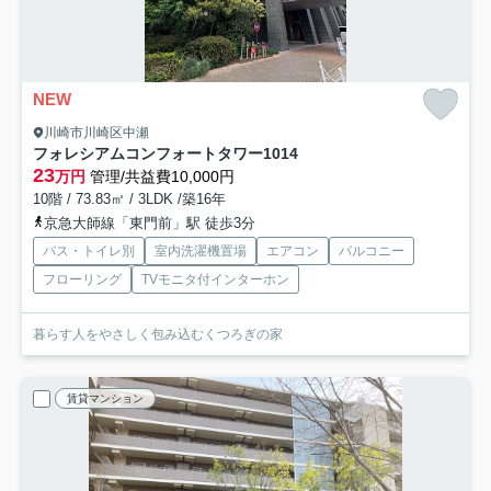
NEW
川崎市川崎区中瀬
フォレシアムコンフォートタワー
1014
23
万円
管理/共益費10,000円
10階 / 73.83㎡ / 3LDK /築16年
京急大師線「東門前」駅 徒歩3分
バス・トイレ別
室内洗濯機置場
エアコン
バルコニー
フローリング
TVモニタ付インターホン
暮らす人をやさしく包み込むくつろぎの家
賃貸マンション