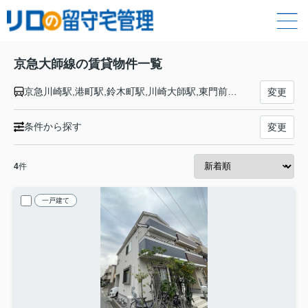
京急大師線の賃貸物件一覧
京急川崎駅,港町駅,鈴木町駅,川崎大師駅,東門前駅,大師橋駅,小島新田駅
変更
条件から探す
変更
4
件
一戸建て