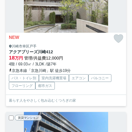
NEW
川崎市幸区戸手
アクアブリーズ川崎
412
18
万円
管理/共益費12,000円
4階 / 69.03㎡ / 3LDK /築7年
京急本線「京急川崎」駅 徒歩19分
バス・トイレ別
室内洗濯機置場
エアコン
バルコニー
フローリング
都市ガス
暮らす人をやさしく包み込むくつろぎの家
賃貸マンション