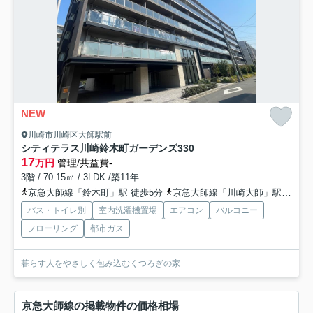
NEW
川崎市川崎区大師駅前
シティテラス川崎鈴木町ガーデンズ
330
17
万円
管理/共益費-
3階 / 70.15㎡ / 3LDK /築11年
京急大師線「鈴木町」駅 徒歩5分
京急大師線「川崎大師」駅 徒歩7分
バス・トイレ別
室内洗濯機置場
エアコン
バルコニー
フローリング
都市ガス
暮らす人をやさしく包み込むくつろぎの家
京急大師線の掲載物件の価格相場