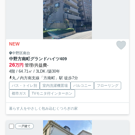
NEW
中野区南台
中野方南町グランドハイツ
409
26
万円
管理/共益費-
4階 / 64.71㎡ / 3LDK /築30年
丸ノ内方南支線「方南町」駅 徒歩7分
バス・トイレ別
室内洗濯機置場
バルコニー
フローリング
都市ガス
TVモニタ付インターホン
暮らす人をやさしく包み込むくつろぎの家
一戸建て