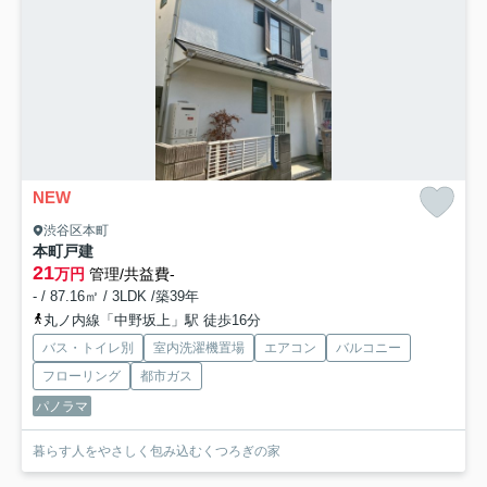
NEW
渋谷区本町
本町戸建
21
万円
管理/共益費-
- / 87.16㎡ / 3LDK /築39年
丸ノ内線「中野坂上」駅 徒歩16分
バス・トイレ別
室内洗濯機置場
エアコン
バルコニー
フローリング
都市ガス
パノラマ
暮らす人をやさしく包み込むくつろぎの家