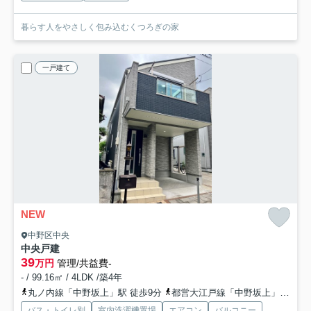
暮らす人をやさしく包み込むくつろぎの家
一戸建て
NEW
中野区中央
中央戸建
39
万円
管理/共益費-
- / 99.16㎡ / 4LDK /築4年
丸ノ内線「中野坂上」駅 徒歩9分
都営大江戸線「中野坂上」駅 徒歩9分
バス・トイレ別
室内洗濯機置場
エアコン
バルコニー