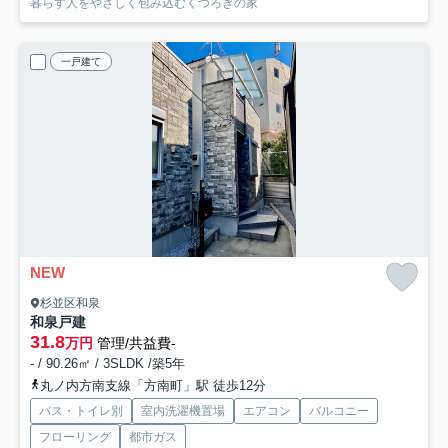
暮らす人をやさしく包み込むくつろぎの家
一戸建て
NEW
杉並区和泉
和泉戸建
31.8
万円
管理/共益費-
- / 90.26㎡ / 3SLDK /築5年
丸ノ内方南支線「方南町」駅 徒歩12分
バス・トイレ別
室内洗濯機置場
エアコン
バルコニー
フローリング
都市ガス