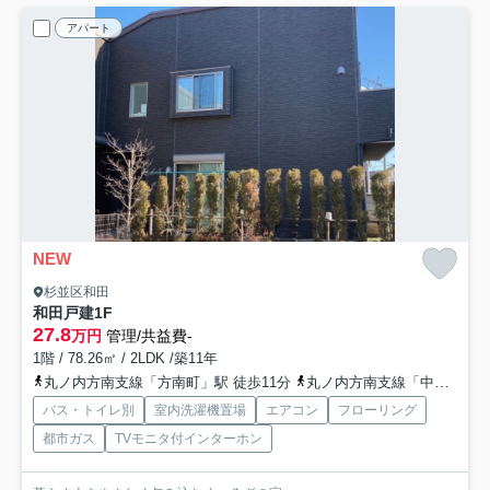
アパート
NEW
杉並区和田
和田戸建
1F
27.8
万円
管理/共益費-
1階 / 78.26㎡ / 2LDK /築11年
丸ノ内方南支線「方南町」駅 徒歩11分
丸ノ内方南支線「中野富士見町」駅 徒歩13分
バス・トイレ別
室内洗濯機置場
エアコン
フローリング
都市ガス
TVモニタ付インターホン