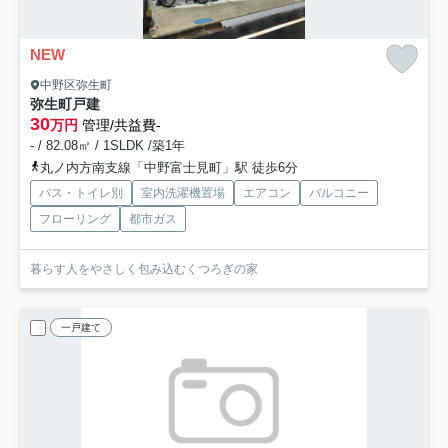
NEW
中野区弥生町
弥生町戸建
30
万円
管理/共益費-
- / 82.08㎡ / 1SLDK /築1年
丸ノ内方南支線「中野富士見町」駅 徒歩6分
バス・トイレ別
室内洗濯機置場
エアコン
バルコニー
フローリング
都市ガス
暮らす人をやさしく包み込むくつろぎの家
一戸建て