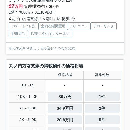
シティテラス杉並方南町サウス
214
27
万円
管理/共益費9,000円
1階 / 70.06㎡ / 3LDK /築8年
丸ノ内方南支線「方南町」駅 徒歩2分
バス・トイレ別
室内洗濯機置場
バルコニー
フローリング
都市ガス
TVモニタ付インターホン
暮らす人をやさしく包み込むくつろぎの家
丸ノ内方南支線の掲載物件の価格相場
価格相場
募集件数
-
-
1R～1K
30万円
1件
1DK～1LDK
34.9万円
2件
2K～2LDK
26.8万円
5件
3K～3LDK