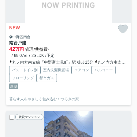
NEW
中野区南台
南台戸建
42
万円
管理/共益費-
- / 99.07㎡ / 2SLDK /予定
丸ノ内方南支線「中野富士見町」駅 徒歩13分
丸ノ内方南支線「方南町」駅 徒歩14分
バス・トイレ別
室内洗濯機置場
エアコン
バルコニー
フローリング
都市ガス
新築
暮らす人をやさしく包み込むくつろぎの家
賃貸マンション