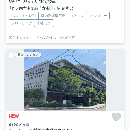
5階 / 71.83㎡ / 3LDK /築2年
丸ノ内方南支線「方南町」駅 徒歩5分
バス・トイレ別
室内洗濯機置場
エアコン
バルコニー
フローリング
都市ガス
暮らす人をやさしく包み込むくつろぎの家
賃貸マンション
NEW
杉並区方南