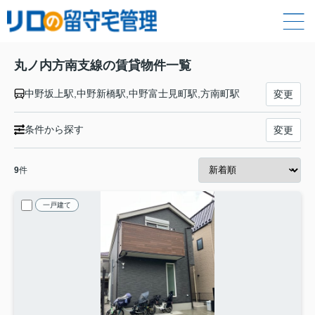
丸ノ内方南支線の賃貸物件一覧
中野坂上駅,中野新橋駅,中野富士見町駅,方南町駅
変更
条件から探す
変更
9
件
一戸建て