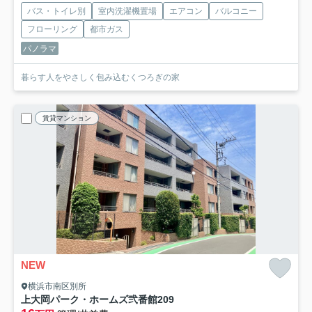
バス・トイレ別
室内洗濯機置場
エアコン
バルコニー
フローリング
都市ガス
パノラマ
暮らす人をやさしく包み込むくつろぎの家
賃貸マンション
NEW
横浜市南区別所
上大岡パーク・ホームズ弐番館
209