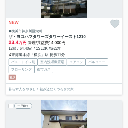
NEW
横浜市神奈川区栄町
ザ・ヨコハマタワーズタワーイースト
1210
23.4
万円
管理/共益費14,000円
12階 / 64.40㎡ / 1SLDK /築22年
東海道本線「横浜」駅 徒歩11分
バス・トイレ別
室内洗濯機置場
エアコン
バルコニー
フローリング
都市ガス
礼0
暮らす人をやさしく包み込むくつろぎの家
一戸建て