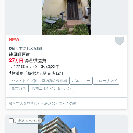
NEW
横浜市港北区篠原町
篠原町戸建
27
万円
管理/共益費-
- / 122.00㎡ / 4SLDK /築23年
横浜線「新横浜」駅 徒歩12分
バス・トイレ別
室内洗濯機置場
バルコニー
フローリング
都市ガス
TVモニタ付インターホン
暮らす人をやさしく包み込むくつろぎの家
賃貸マンション