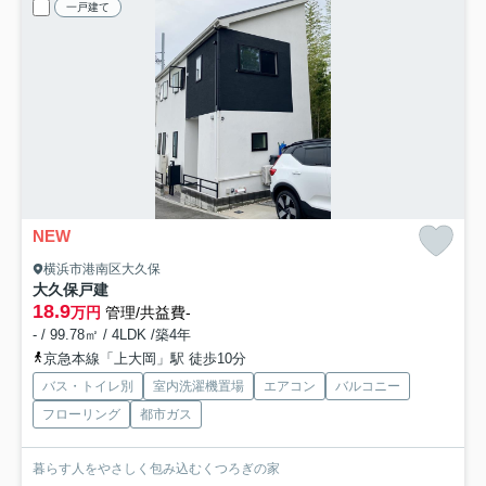
一戸建て
NEW
横浜市港南区大久保
大久保戸建
18.9
万円
管理/共益費-
- / 99.78㎡ / 4LDK /築4年
京急本線「上大岡」駅 徒歩10分
バス・トイレ別
室内洗濯機置場
エアコン
バルコニー
フローリング
都市ガス
暮らす人をやさしく包み込むくつろぎの家