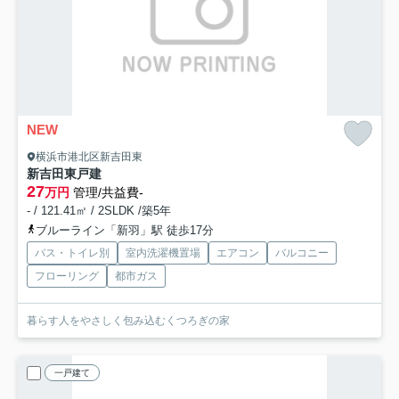
NEW
横浜市港北区新吉田東
新吉田東戸建
27
万円
管理/共益費-
- / 121.41㎡ / 2SLDK /築5年
ブルーライン「新羽」駅 徒歩17分
バス・トイレ別
室内洗濯機置場
エアコン
バルコニー
フローリング
都市ガス
暮らす人をやさしく包み込むくつろぎの家
一戸建て