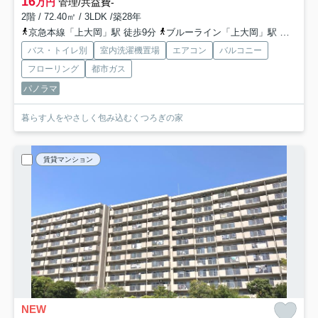
16
万円
管理/共益費-
2階 / 72.40㎡ / 3LDK /築28年
京急本線「上大岡」駅 徒歩9分
ブルーライン「上大岡」駅 徒歩9分
バス・トイレ別
室内洗濯機置場
エアコン
バルコニー
フローリング
都市ガス
パノラマ
暮らす人をやさしく包み込むくつろぎの家
賃貸マンション
NEW