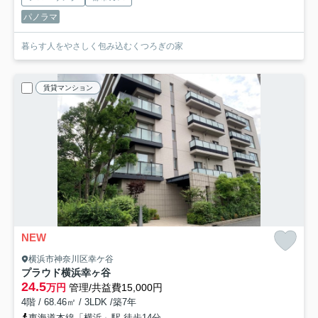
パノラマ
暮らす人をやさしく包み込むくつろぎの家
賃貸マンション
NEW
横浜市神奈川区幸ケ谷
プラウド横浜幸ヶ谷
24.5
万円
管理/共益費15,000円
4階 / 68.46㎡ / 3LDK /築7年
東海道本線「横浜」駅 徒歩14分