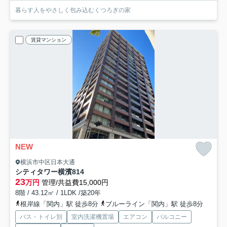
暮らす人をやさしく包み込むくつろぎの家
賃貸マンション
NEW
横浜市中区日本大通
シティタワー横濱
814
23
万円
管理/共益費15,000円
8階 / 43.12㎡ / 1LDK /築20年
根岸線「関内」駅 徒歩8分
ブルーライン「関内」駅 徒歩8分
バス・トイレ別
室内洗濯機置場
エアコン
バルコニー