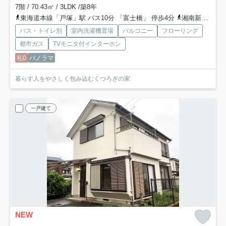
7階 / 70.43㎡ / 3LDK /築8年
東海道本線「戸塚」駅 バス10分 「富士橋」 停歩4分
湘南新宿ライン宇須「戸塚」駅 バス10分 「富士橋」 停歩4分
バス・トイレ別
室内洗濯機置場
バルコニー
フローリング
都市ガス
TVモニタ付インターホン
礼0
パノラマ
暮らす人をやさしく包み込むくつろぎの家
一戸建て
NEW