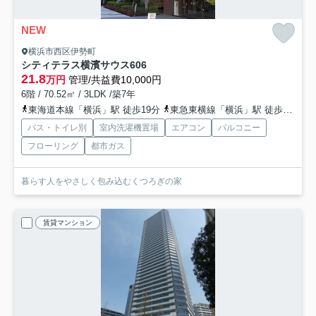
NEW
横浜市西区伊勢町
シティテラス横濱サウス
606
21.8
万円
管理/共益費10,000円
6階 / 70.52㎡ / 3LDK /築7年
東海道本線「横浜」駅 徒歩19分
東急東横線「横浜」駅 徒歩19分
バス・トイレ別
室内洗濯機置場
エアコン
バルコニー
フローリング
都市ガス
暮らす人をやさしく包み込むくつろぎの家
賃貸マンション