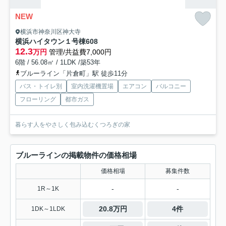
NEW
横浜市神奈川区神大寺
横浜ハイタウン１号棟
608
12.3
万円
管理/共益費7,000円
6階 / 56.08㎡ / 1LDK /築53年
ブルーライン「片倉町」駅 徒歩11分
バス・トイレ別
室内洗濯機置場
エアコン
バルコニー
フローリング
都市ガス
暮らす人をやさしく包み込むくつろぎの家
ブルーラインの掲載物件の価格相場
価格相場
募集件数
-
-
1R～1K
20.8万円
4件
1DK～1LDK