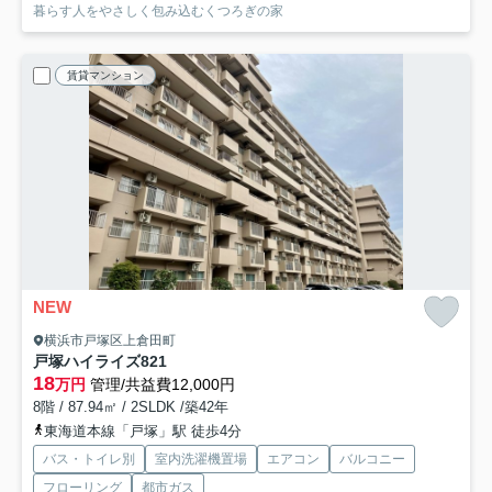
暮らす人をやさしく包み込むくつろぎの家
賃貸マンション
NEW
横浜市戸塚区上倉田町
戸塚ハイライズ
821
18
万円
管理/共益費12,000円
8階 / 87.94㎡ / 2SLDK /築42年
東海道本線「戸塚」駅 徒歩4分
バス・トイレ別
室内洗濯機置場
エアコン
バルコニー
フローリング
都市ガス