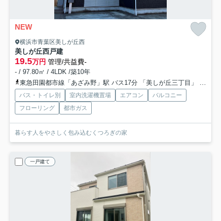
NEW
横浜市青葉区美しが丘西
美しが丘西戸建
19.5
万円
管理/共益費-
- / 97.80㎡ / 4LDK /築10年
東急田園都市線「あざみ野」駅 バス17分 「美しが丘三丁目」 停歩2分
バス・トイレ別
室内洗濯機置場
エアコン
バルコニー
フローリング
都市ガス
暮らす人をやさしく包み込むくつろぎの家
一戸建て