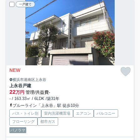
一戸建て
NEW
横浜市港南区上永谷
上永谷戸建
22
万円
管理/共益費-
- / 163.33㎡ / 6LDK /築31年
ブルーライン「上永谷」駅 徒歩10分
バス・トイレ別
室内洗濯機置場
エアコン
バルコニー
フローリング
都市ガス
パノラマ