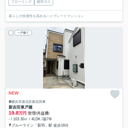
フローリング
都市ガス
暮らしの快適性を高めるハイグレードマンション
一戸建て
NEW
横浜市港北区新吉田東
新吉田東戸建
19.8
万円
管理/共益費-
- / 103.30㎡ / 4LDK /築7年
ブルーライン「新羽」駅 徒歩18分