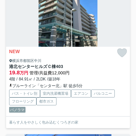
NEW
横浜市都筑区中川
港北センターヒルズＣ棟
403
19.8
万円
管理/共益費12,000円
4階 / 84.91㎡ / 2LDK /築18年
ブルーライン「センター北」駅 徒歩5分
バス・トイレ別
室内洗濯機置場
エアコン
バルコニー
フローリング
都市ガス
パノラマ
暮らす人をやさしく包み込むくつろぎの家