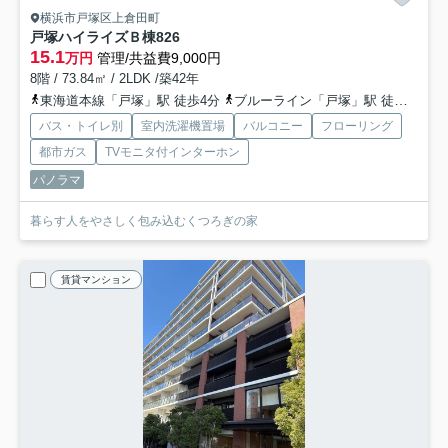
横浜市戸塚区上倉田町
戸塚ハイライズＢ棟
826
15.1
万円
管理/共益費9,000円
8階 / 73.84㎡ / 2LDK /築42年
東海道本線「戸塚」駅 徒歩4分
ブルーライン「戸塚」駅 徒歩4分
バス・トイレ別
室内洗濯機置場
バルコニー
フローリング
都市ガス
TVモニタ付インターホン
パノラマ
暮らす人をやさしく包み込むくつろぎの家
賃貸マンション