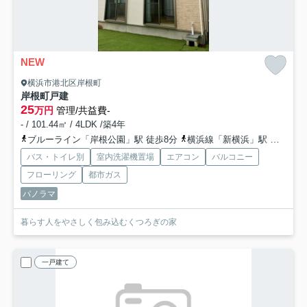
NEW
横浜市港北区岸根町
岸根町戸建
25
万円
管理/共益費-
- / 101.44㎡ / 4LDK /築4年
ブルーライン「岸根公園」駅 徒歩8分
横浜線「新横浜」駅 徒歩12分
バス・トイレ別
室内洗濯機置場
エアコン
バルコニー
フローリング
都市ガス
パノラマ
暮らす人をやさしく包み込むくつろぎの家
一戸建て