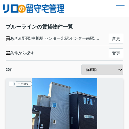
ブルーラインの賃貸物件一覧
あざみ野駅,中川駅,センター北駅,センター南駅,仲町台駅,新羽駅,北新横浜駅,新横浜駅,岸根公園駅,片倉町駅,三ツ沢上町駅,三ツ沢下町駅,横浜駅,高島町駅,桜木町駅,関内駅,伊勢佐木長者町駅,阪東橋駅,吉野町駅,蒔田駅,弘明寺駅,上大岡駅,港南中央駅,上永谷駅,下永谷駅,舞岡駅,戸塚駅,踊場駅,中田駅,立場駅,下飯田駅,湘南台駅
変更
条件から探す
変更
20
件
一戸建て