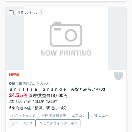
賃貸マンション
NEW
横浜市西区みなとみらい
Ｂｒｉｌｌｉａ Ｇｒａｎｄｅ みなとみらい
P703
24.5
万円
管理/共益費18,000円
7階 / 50.74㎡ / 1LDK /築19年
東海道本線「横浜」駅 徒歩14分
バス・トイレ別
室内洗濯機置場
エアコン
バルコニー
フローリング
TVモニタ付インターホン