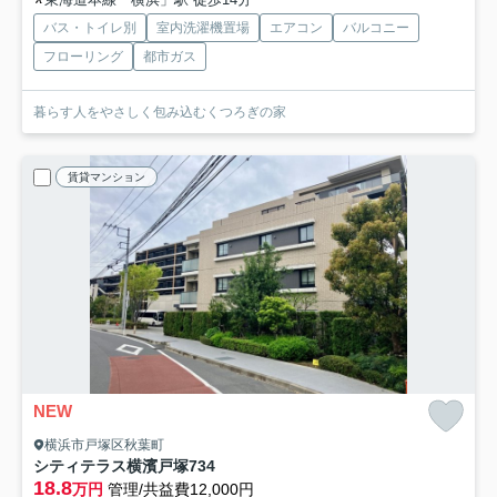
バス・トイレ別
室内洗濯機置場
エアコン
バルコニー
フローリング
都市ガス
暮らす人をやさしく包み込むくつろぎの家
賃貸マンション
NEW
横浜市戸塚区秋葉町
シティテラス横濱戸塚
734
18.8
万円
管理/共益費12,000円