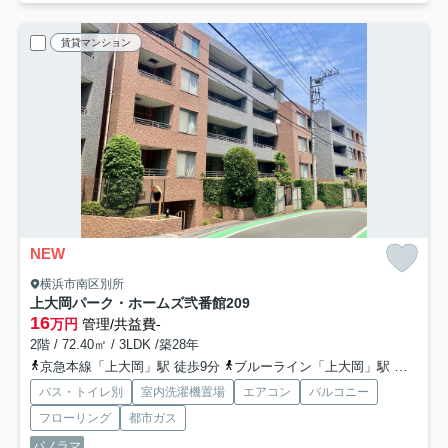
賃貸マンション
NEW
横浜市南区別所
上大岡パーク・ホームズ弐番館
209
16
万円
管理/共益費-
2階 / 72.40㎡ / 3LDK /築28年
京急本線「上大岡」駅 徒歩9分
ブルーライン「上大岡」駅 徒歩9分
バス・トイレ別
室内洗濯機置場
エアコン
バルコニー
フローリング
都市ガス
パノラマ