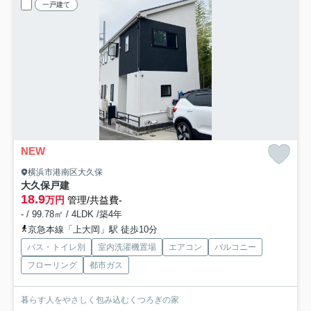
一戸建て
NEW
横浜市港南区大久保
大久保戸建
18.9
万円
管理/共益費-
- / 99.78㎡ / 4LDK /築4年
京急本線「上大岡」駅 徒歩10分
バス・トイレ別
室内洗濯機置場
エアコン
バルコニー
フローリング
都市ガス
暮らす人をやさしく包み込むくつろぎの家