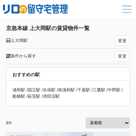
京急本線 上大岡駅の賃貸物件一覧
上大岡駅
変更
条件から探す
変更
おすすめの駅
浦和駅
/
国立駅
/
谷保駅
/
南浦和駅
/
千葉駅
/
三鷹駅
/
中野駅
/
船橋駅
/
荻窪駅
/
津田沼駅
2
件