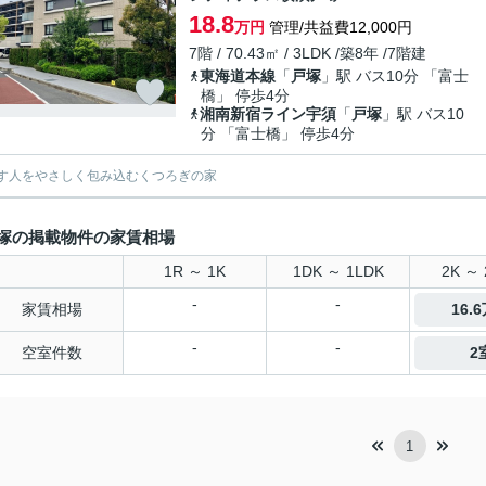
18.8
万円
管理/共益費12,000円
7階 / 70.43㎡ / 3LDK /築8年 /7階建
東海道本線
「
戸塚
」駅 バス10分 「富士
橋」 停歩4分
湘南新宿ライン宇須
「
戸塚
」駅 バス10
分 「富士橋」 停歩4分
す人をやさしく包み込むくつろぎの家
塚の掲載物件の家賃相場
1R ～ 1K
1DK ～ 1LDK
2K ～ 
-
-
家賃相場
16.
-
-
空室件数
2
1