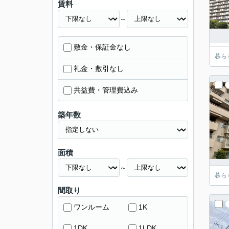
賃料
～
敷金・保証金なし
暮ら
礼金・敷引なし
共益費・管理費込み
築年数
面積
～
暮ら
間取り
ワンルーム
1K
1DK
1LDK