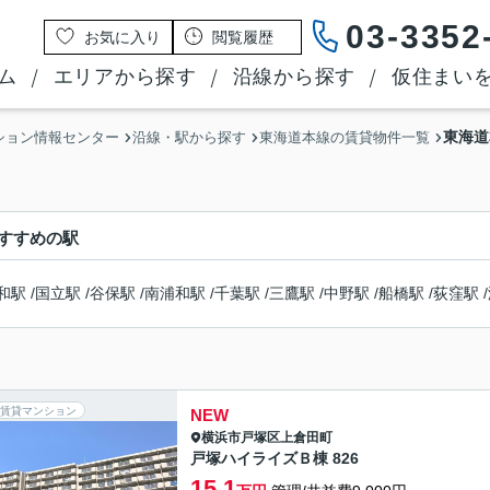
03-3352
お気に入り
閲覧履歴
ム
エリアから探す
沿線から探す
仮住まい
東海道
ション情報センター
沿線・駅から探す
東海道本線の賃貸物件一覧
すすめの駅
和駅
/
国立駅
/
谷保駅
/
南浦和駅
/
千葉駅
/
三鷹駅
/
中野駅
/
船橋駅
/
荻窪駅
/
賃貸マンション
NEW
横浜市戸塚区
上倉田町
戸塚ハイライズＢ棟 826
15.1