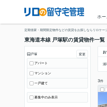
ホー
定期借家・期間限定物件などの賃貸をお探しならリロケー
東海道本線 戸塚駅の賃貸物件一覧
お
戸塚
変更
アパート
浦
マンション
3
件
一戸建て
募集中のみ表示