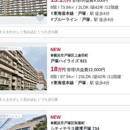
万円
管理/共益費9,000円
8階 / 73.84㎡ / 2LDK /築42年 /11階建
東海道本線
「
戸塚
」駅 徒歩4分
ブルーライン
「
戸塚
」駅 徒歩4分
す人をやさしく包み込むくつろぎの家
賃貸マンション
NEW
横浜市戸塚区
上倉田町
戸塚ハイライズ 821
18
万円
管理/共益費12,000円
8階 / 87.94㎡ / 2SLDK /築42年 /11階建
東海道本線
「
戸塚
」駅 徒歩4分
す人をやさしく包み込むくつろぎの家
賃貸マンション
NEW
横浜市戸塚区
秋葉町
シティテラス横濱戸塚 734