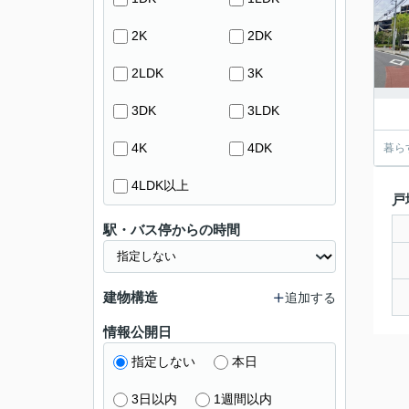
2K
2DK
2LDK
3K
3DK
3LDK
4K
4DK
暮ら
4LDK以上
戸
駅・バス停からの時間
建物構造
追加する
情報公開日
指定しない
本日
3日以内
1週間以内