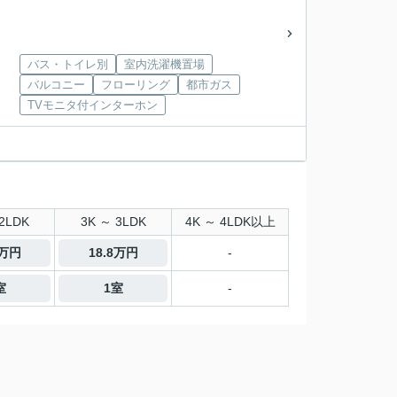
バス・トイレ別
室内洗濯機置場
バルコニー
フローリング
都市ガス
TVモニタ付インターホン
2LDK
3K ～ 3LDK
4K ～ 4LDK以上
6万円
18.8万円
-
室
1室
-