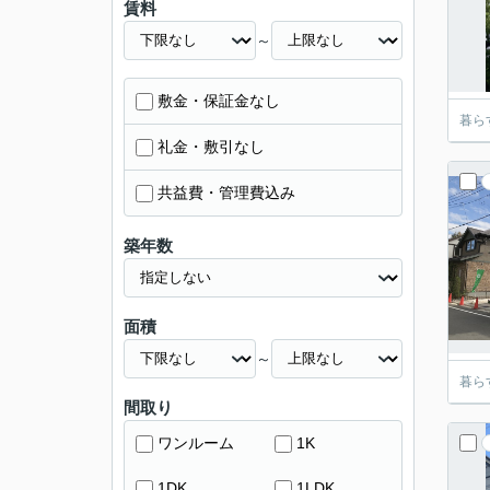
賃料
～
敷金・保証金なし
暮ら
礼金・敷引なし
共益費・管理費込み
築年数
面積
～
暮ら
間取り
ワンルーム
1K
1DK
1LDK