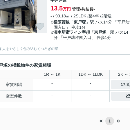
平戸戸建
13.5
万円
管理/共益費-
- / 99.18㎡ / 2SLDK /築4年 /2階建
横須賀線
「
東戸塚
」駅 バス14分 「平戸
園入口」 停歩1分
湘南新宿ライン宇須
「
東戸塚
」駅 バス14
分 「平戸幼稚園入口」 停歩1分
す人をやさしく包み込むくつろぎの家
戸塚の掲載物件の家賃相場
1R ～ 1K
1DK ～ 1LDK
2K ～ 
-
-
家賃相場
17.
-
-
空室件数
2
1