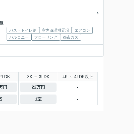
幼稚
バス・トイレ別
室内洗濯機置場
エアコン
バルコニー
フローリング
都市ガス
2LDK
3K ～ 3LDK
4K ～ 4LDK以上
8万円
22万円
-
室
1室
-