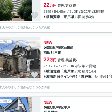
22
万円
管理/共益費-
29階 / 84.40㎡ / 2LDK /築22年 /32階建
横須賀線
「
東戸塚
」駅 徒歩3分
す人をやさしく包み込むくつろぎの家
一戸建て
NEW
横浜市戸塚区
前田町
前田町戸建
22
万円
管理/共益費-
- / 95.96㎡ / 3SLDK /築7年 /2階建
横須賀線
「
東戸塚
」駅 徒歩14分
湘南新宿ライン宇須
「
東戸塚
」駅 徒歩14
す人をやさしく包み込むくつろぎの家
一戸建て
NEW
横浜市戸塚区
平戸