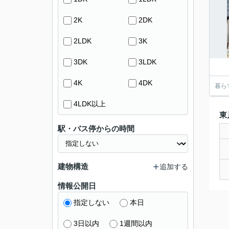
2K
2DK
2LDK
3K
3DK
3LDK
4K
4DK
暮ら
4LDK以上
東
駅・バス停からの時間
建物構造
追加する
情報公開日
指定しない
本日
3日以内
1週間以内