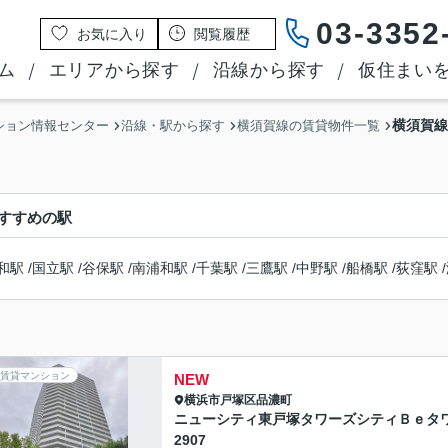
03-3352
お気に入り
閲覧履歴
ム
エリアから探す
沿線から探す
仮住まい
横須賀線
ション情報センター
沿線・駅から探す
横須賀線の賃貸物件一覧
すすめの駅
和駅
/
国立駅
/
谷保駅
/
南浦和駅
/
千葉駅
/
三鷹駅
/
中野駅
/
船橋駅
/
荻窪駅
/
賃貸マンション
NEW
横浜市戸塚区
品濃町
ニューシティ東戸塚タワーズシティＢｅタ
2907