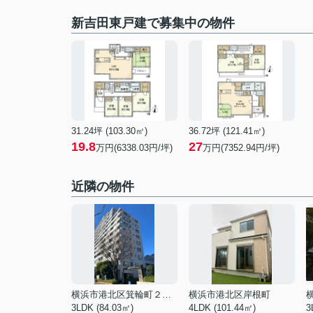
新吉田東戸建で募集中の物件
31.24坪 (103.30㎡)
36.72坪 (121.41㎡)
19.8
27
万円(6338.03円/坪)
万円(7352.94円/坪)
近隣の物件
横浜市港北区箕輪町２丁目
横浜市港北区岸根町
3LDK (84.03㎡)
4LDK (101.44㎡)
3