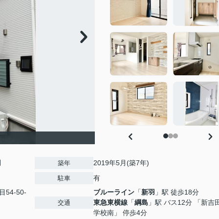
円
2019年5月(築7年)
築年
有
駐車
54-50-
ブルーライン
「
新羽
」駅 徒歩18分
東急東横線
「
綱島
」駅 バス12分 「新吉
交通
学校南」 停歩4分