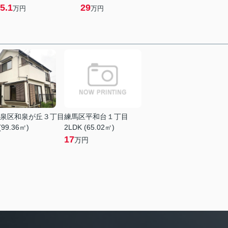
5.1
29
万円
万円
泉区和泉が丘３丁目
練馬区平和台１丁目
(99.36㎡)
2LDK (65.02㎡)
17
万円