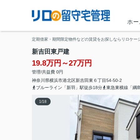
ホー
定期借家・期間限定物件などの賃貸をお探しならリロケー
新吉田東戸建
19.8万円～27万円
管理/共益費 0円
神奈川県
横浜市港北区
新吉田東
６丁目54-50-2
ブルーライン「新羽」駅徒歩18分
東急東横線「綱島
1
/
18