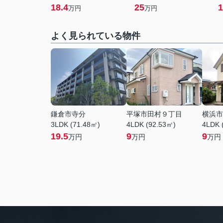
18.4
25
1
万円
万円
よく見られている物件
鎌倉市寺分
平塚市田村９丁目
横浜市
3LDK (71.48㎡)
4LDK (92.53㎡)
4LDK 
19.5
9
9
万円
万円
万円