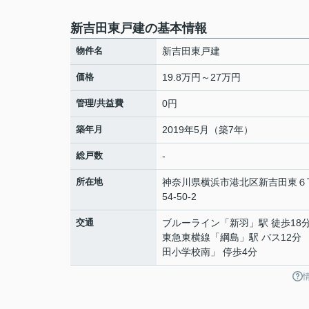
新吉田東戸建の基本情報
物件名
新吉田東戸建
価格
19.8万円～27万円
管理/共益費
0円
築年月
2019年5月（築7年）
総戸数
-
所在地
神奈川県
横浜市港北区
新吉田東
６
54-50-2
交通
ブルーライン
「
新羽
」駅 徒歩18
東急東横線
「
綱島
」駅 バス12分
田小学校南」 停歩4分