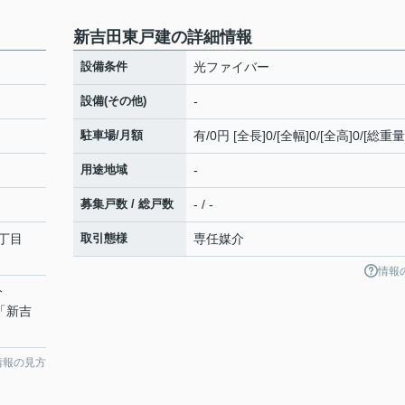
新吉田東戸建の詳細情報
設備条件
光ファイバー
設備(その他)
-
駐車場/月額
有/0円 [全長]0/[全幅]0/[全高]0/[総重量
用途地域
-
募集戸数 / 総戸数
- / -
丁目
取引態様
専任媒介
情報
分
 「新吉
情報の見方