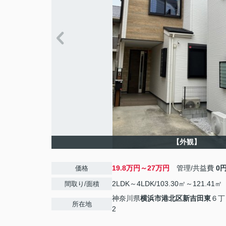
【外観】
19.8万円～27万円
管理/共益費
0
価格
2LDK～4LDK/103.30㎡～121.41㎡
間取り/面積
神奈川県
横浜市港北区
新吉田東
６丁目
所在地
2