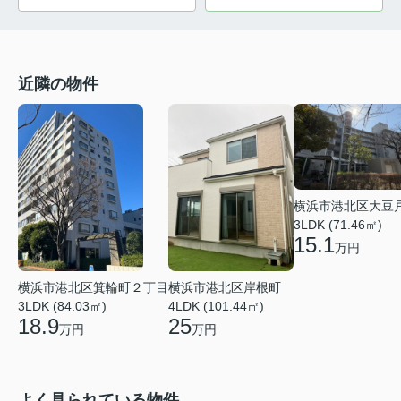
近隣の物件
横浜市港北区大豆
3LDK (71.46㎡)
15.1
万円
横浜市港北区箕輪町２丁目
横浜市港北区岸根町
3LDK (84.03㎡)
4LDK (101.44㎡)
18.9
25
万円
万円
よく見られている物件