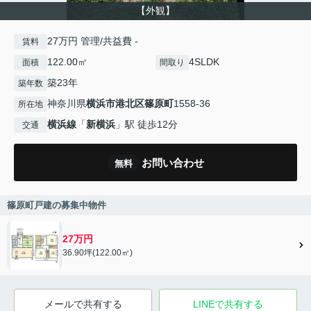
【外観】
27万円 管理/共益費 -
賃料
122.00㎡
4SLDK
面積
間取り
築23年
築年数
神奈川県
横浜市港北区
篠原町
1558-36
所在地
横浜線
「
新横浜
」駅 徒歩12分
交通
お問い合わせ
無料
篠原町戸建の募集中物件
27万円
36.90坪(122.00㎡)
メールで共有する
LINEで共有する