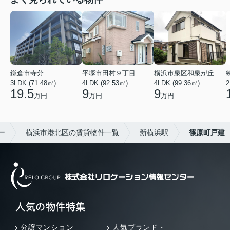
鎌倉市寺分
平塚市田村９丁目
横浜市泉区和泉が丘３丁目
3LDK (71.48㎡)
4LDK (92.53㎡)
4LDK (99.36㎡)
2
19.5
9
9
万円
万円
万円
ー
横浜市港北区の賃貸物件一覧
新横浜駅
篠原町戸建
人気の物件特集
分譲マンション
人気ブランド・