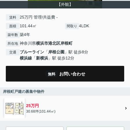
【外観】
25万円 管理/共益費 -
賃料
101.44㎡
4LDK
面積
間取り
築4年
築年数
神奈川県
横浜市港北区
岸根町
所在地
ブルーライン
「
岸根公園
」駅 徒歩8分
交通
横浜線
「
新横浜
」駅 徒歩12分
お問い合わせ
無料
岸根町戸建の募集中物件
25万円
30.68坪(101.44㎡)