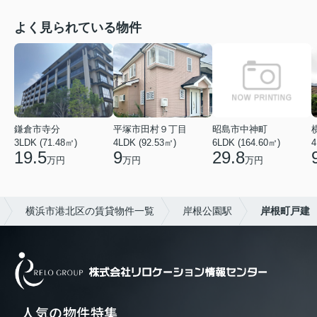
よく見られている物件
鎌倉市寺分
平塚市田村９丁目
昭島市中神町
3LDK (71.48㎡)
4LDK (92.53㎡)
6LDK (164.60㎡)
4
19.5
9
29.8
万円
万円
万円
横浜市港北区の賃貸物件一覧
岸根公園駅
岸根町戸建
人気の物件特集