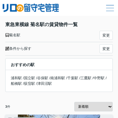
東急東横線 菊名駅の賃貸物件一覧
菊名駅
変更
条件から探す
変更
おすすめの駅
浦和駅
/
国立駅
/
谷保駅
/
南浦和駅
/
千葉駅
/
三鷹駅
/
中野駅
/
船橋駅
/
荻窪駅
/
津田沼駅
3
件