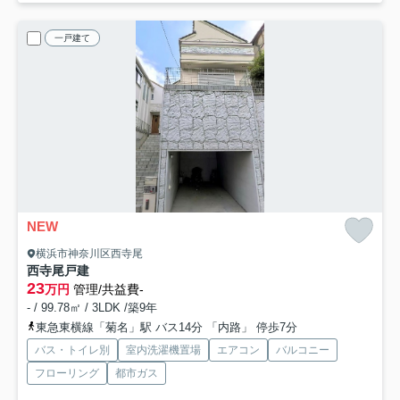
一戸建て
NEW
横浜市神奈川区西寺尾
西寺尾戸建
23
万円
管理/共益費-
- / 99.78㎡ / 3LDK /築9年
東急東横線「菊名」駅 バス14分 「内路」 停歩7分
バス・トイレ別
室内洗濯機置場
エアコン
バルコニー
フローリング
都市ガス