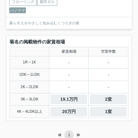
フローリング
都市ガス
パノラマ
暮らす人をやさしく包み込むくつろぎの家
菊名の掲載物件の家賃相場
家賃相場
空室件数
-
-
1R～1K
-
-
1DK～1LDK
-
-
2K～2LDK
19.1万円
2室
3K～3LDK
20万円
1室
4K～4LDK以上
1