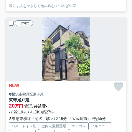
暮らす人をやさしく包み込むくつろぎの家
一戸建て
NEW
横浜市鶴見区東寺尾
東寺尾戸建
20
万円
管理/共益費-
- / 92.19㎡ / 4LDK /築27年
東急東横線「菊名」駅 バス16分 「宝蔵院前」 停歩5分
バス・トイレ別
室内洗濯機置場
エアコン
バルコニー