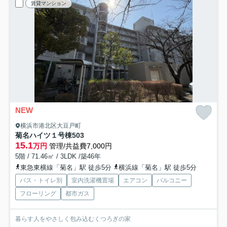
賃貸マンション
NEW
横浜市港北区大豆戸町
菊名ハイツ１号棟
503
15.1
万円
管理/共益費7,000円
5階 / 71.46㎡ / 3LDK /築46年
東急東横線「菊名」駅 徒歩5分
横浜線「菊名」駅 徒歩5分
バス・トイレ別
室内洗濯機置場
エアコン
バルコニー
フローリング
都市ガス
暮らす人をやさしく包み込むくつろぎの家