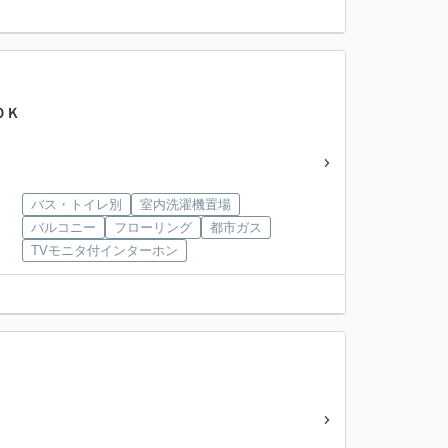
ＯＫ
バス・トイレ別
室内洗濯機置場
バルコニー
フローリング
都市ガス
TVモニタ付インターホン