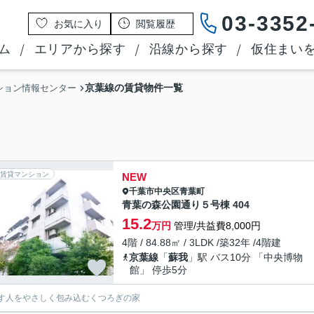
03-3352
お気に入り
閲覧履歴
ム
エリアから探す
沿線から探す
仮住まい
京葉線の賃貸物件一覧
ション情報センター
賃貸マンション
NEW
千葉市中央区
青葉町
青葉の森公園通り５号棟 404
15.2
万円
管理/共益費8,000円
4階 / 84.88㎡ / 3LDK /築32年 /4階建
京葉線
「
蘇我
」駅 バス10分 「中央博物
館」 停歩5分
す人をやさしく包み込むくつろぎの家