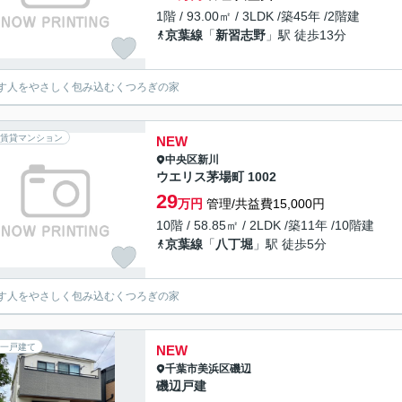
1階 / 93.00㎡ / 3LDK /築45年 /2階建
京葉線
「
新習志野
」駅 徒歩13分
す人をやさしく包み込むくつろぎの家
賃貸マンション
NEW
中央区
新川
ウエリス茅場町 1002
29
万円
管理/共益費15,000円
10階 / 58.85㎡ / 2LDK /築11年 /10階建
京葉線
「
八丁堀
」駅 徒歩5分
す人をやさしく包み込むくつろぎの家
一戸建て
NEW
千葉市美浜区
磯辺
磯辺戸建