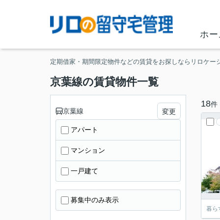
ホー
定期借家・期間限定物件などの賃貸をお探しならリロケー
京葉線の賃貸物件一覧
18
件
京葉線
変更
アパート
マンション
一戸建て
募集中のみ表示
暮ら