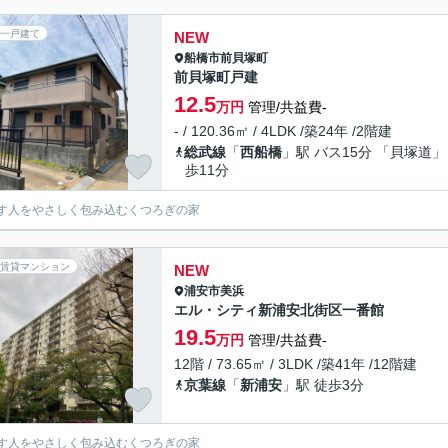
一戸建て
NEW
船橋市
前貝塚町
前貝塚町戸建
12.5
万円
管理/共益費-
- / 120.36㎡ / 4LDK /築24年 /2階建
総武線
「
西船橋
」駅 バス15分 「貝塚道」
歩11分
す人をやさしく包み込むくつろぎの家
賃貸マンション
NEW
浦安市
美浜
エル・シティ新浦安北街区一番館
19.5
万円
管理/共益費-
12階 / 73.65㎡ / 3LDK /築41年 /12階建
京葉線
「
新浦安
」駅 徒歩3分
す人をやさしく包み込むくつろぎの家