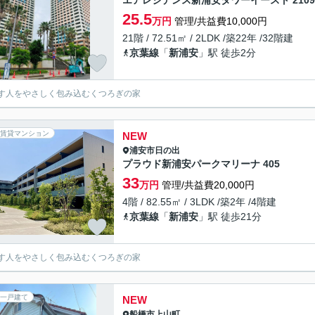
エアレジデンス新浦安タワーイースト 2109
25.5
万円
管理/共益費10,000円
21階 / 72.51㎡ / 2LDK /築22年 /32階建
京葉線
「
新浦安
」駅 徒歩2分
す人をやさしく包み込むくつろぎの家
賃貸マンション
NEW
浦安市
日の出
プラウド新浦安パークマリーナ 405
33
万円
管理/共益費20,000円
4階 / 82.55㎡ / 3LDK /築2年 /4階建
京葉線
「
新浦安
」駅 徒歩21分
す人をやさしく包み込むくつろぎの家
一戸建て
NEW
船橋市
上山町