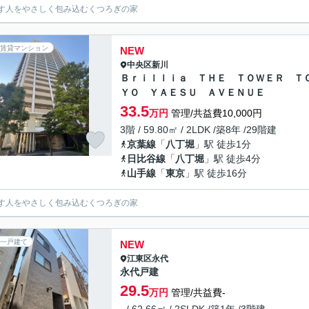
す人をやさしく包み込むくつろぎの家
賃貸マンション
NEW
中央区
新川
Ｂｒｉｌｌｉａ ＴＨＥ ＴＯＷＥＲ Ｔ
ＹＯ ＹＡＥＳＵ ＡＶＥＮＵＥ
33.5
万円
管理/共益費10,000円
3階 / 59.80㎡ / 2LDK /築8年 /29階建
京葉線
「
八丁堀
」駅 徒歩1分
日比谷線
「
八丁堀
」駅 徒歩4分
山手線
「
東京
」駅 徒歩16分
す人をやさしく包み込むくつろぎの家
一戸建て
NEW
江東区
永代
永代戸建
29.5
万円
管理/共益費-