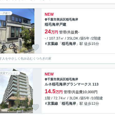
一戸建て
NEW
千葉市美浜区
稲毛海岸
稲毛海岸戸建
24
万円
管理/共益費-
- / 107.37㎡ / 3SLDK /築5年 /2階建
京葉線
「
稲毛海岸
」駅 徒歩15分
す人をやさしく包み込むくつろぎの家
賃貸マンション
NEW
千葉市美浜区
稲毛海岸
ルネ稲毛海岸グランマークス 113
14.5
万円
管理/共益費10,000円
1階 / 72.74㎡ / 3LDK /築5年 /10階建
京葉線
「
稲毛海岸
」駅 徒歩12分