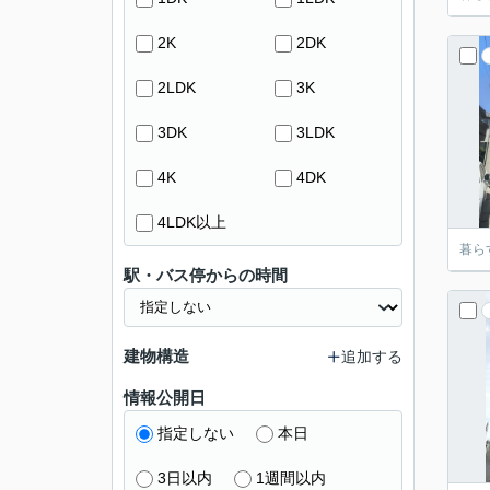
2K
2DK
2LDK
3K
3DK
3LDK
4K
4DK
4LDK以上
暮ら
駅・バス停からの時間
建物構造
追加する
情報公開日
指定しない
本日
3日以内
1週間以内