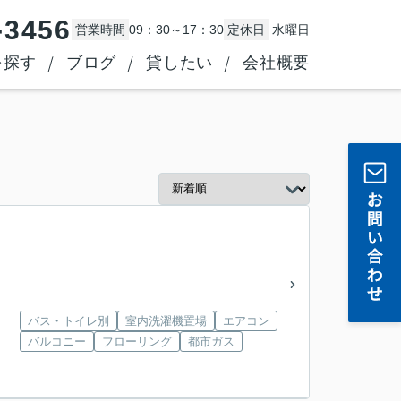
-3456
営業時間
09：30～17：30
定休日
水曜日
を探す
ブログ
貸したい
会社概要
バス・トイレ別
室内洗濯機置場
エアコン
バルコニー
フローリング
都市ガス