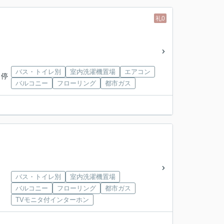
礼0
バス・トイレ別
室内洗濯機置場
エアコン
 停
バルコニー
フローリング
都市ガス
バス・トイレ別
室内洗濯機置場
バルコニー
フローリング
都市ガス
TVモニタ付インターホン