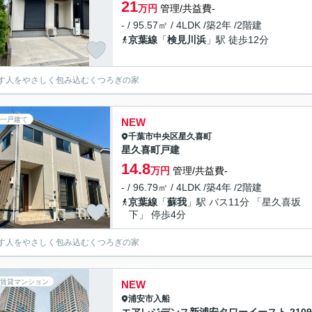
21
万円
管理/共益費-
- / 95.57㎡ / 4LDK /築2年 /2階建
京葉線
「
検見川浜
」駅 徒歩12分
す人をやさしく包み込むくつろぎの家
一戸建て
NEW
千葉市中央区
星久喜町
星久喜町戸建
14.8
万円
管理/共益費-
- / 96.79㎡ / 4LDK /築4年 /2階建
京葉線
「
蘇我
」駅 バス11分 「星久喜坂
下」 停歩4分
す人をやさしく包み込むくつろぎの家
賃貸マンション
NEW
浦安市
入船