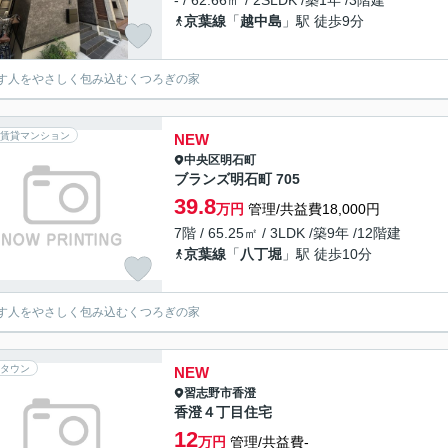
- / 62.66㎡ / 2SLDK /築1年 /3階建
京葉線
「
越中島
」駅 徒歩9分
す人をやさしく包み込むくつろぎの家
賃貸マンション
NEW
中央区
明石町
ブランズ明石町 705
39.8
万円
管理/共益費18,000円
7階 / 65.25㎡ / 3LDK /築9年 /12階建
京葉線
「
八丁堀
」駅 徒歩10分
す人をやさしく包み込むくつろぎの家
タウン
NEW
習志野市
香澄
香澄４丁目住宅
12
万円
管理/共益費-