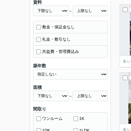
賃料
～
敷金・保証金なし
礼金・敷引なし
共益費・管理費込み
暮ら
築年数
面積
～
間取り
ワンルーム
1K
暮ら
1DK
1LDK