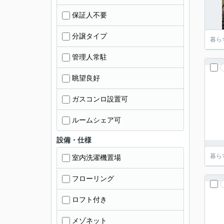
保証人不要
分譲タイプ
暮ら
管理人常駐
眺望良好
ガスコンロ設置可
ルームシェア可
設備・仕様
暮ら
室内洗濯機置場
フローリング
ロフト付き
メゾネット