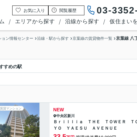
03-3352
お気に入り
閲覧履歴
ム
エリアから探す
沿線から探す
仮住まい
京葉線 八
ション情報センター
沿線・駅から探す
京葉線の賃貸物件一覧
すすめの駅
賃貸マンション
NEW
中央区
新川
Ｂｒｉｌｌｉａ ＴＨＥ ＴＯＷＥＲ Ｔ
ＹＯ ＹＡＥＳＵ ＡＶＥＮＵＥ
33.5