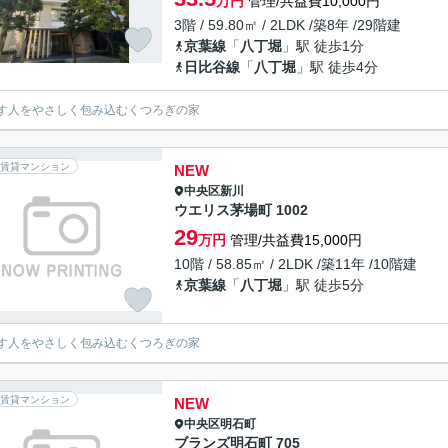
万円
管理/共益費10,000円
3階 / 59.80㎡ / 2LDK /築8年 /29階建
京葉線
「
八丁堀
」駅 徒歩1分
日比谷線
「
八丁堀
」駅 徒歩4分
す人をやさしく包み込むくつろぎの家
賃貸マンション
NEW
中央区
新川
ウエリス茅場町 1002
29
万円
管理/共益費15,000円
10階 / 58.85㎡ / 2LDK /築11年 /10階建
京葉線
「
八丁堀
」駅 徒歩5分
す人をやさしく包み込むくつろぎの家
賃貸マンション
NEW
中央区
明石町
ブランズ明石町 705