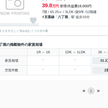
39.8
万円
管理/共益費18,000円
7階 / 65.25㎡ / 3LDK /築9年 /12階建
京葉線
「
八丁堀
」駅 徒歩10分
す人をやさしく包み込むくつろぎの家
丁堀の掲載物件の家賃相場
1R ～ 1K
1DK ～ 1LDK
2K ～ 
-
-
家賃相場
31.
-
-
空室件数
2
1