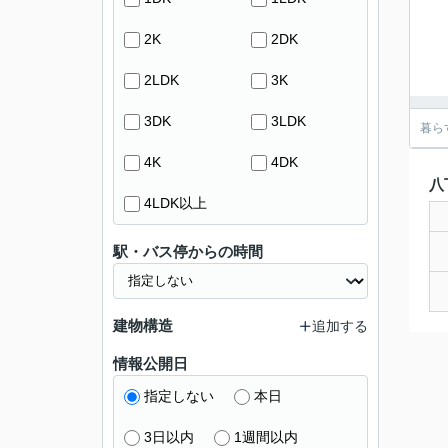
2K
2DK
2LDK
3K
3DK
3LDK
暮ら
4K
4DK
八
4LDK以上
駅・バス停からの時間
建物構造
追加する
情報公開日
指定しない
本日
3日以内
1週間以内