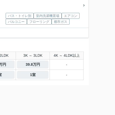
バス・トイレ別
室内洗濯機置場
エアコン
バルコニー
フローリング
都市ガス
2LDK
3K ～ 3LDK
4K ～ 4LDK以上
3万円
39.8万円
-
室
1室
-