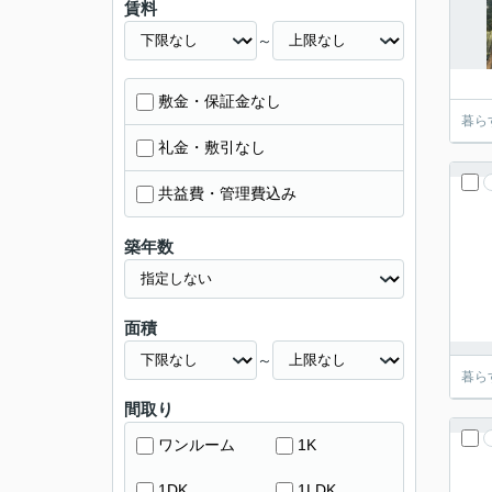
賃料
～
敷金・保証金なし
暮ら
礼金・敷引なし
共益費・管理費込み
築年数
面積
～
暮ら
間取り
ワンルーム
1K
1DK
1LDK