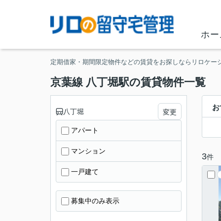
ホー
定期借家・期間限定物件などの賃貸をお探しならリロケー
京葉線 八丁堀駅の賃貸物件一覧
お
八丁堀
変更
アパート
マンション
3
件
一戸建て
募集中のみ表示