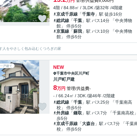
万円
管理/共益費8,000円
4階 / 84.88㎡ / 3LDK /築32年 /4階建
京成千原線
「
千葉寺
」駅 徒歩16分
総武線
「
千葉
」駅 バス14分 「中央博物
館」 停歩5分
京葉線
「
蘇我
」駅 バス10分 「中央博物
館」 停歩5分
す人をやさしく包み込むくつろぎの家
一戸建て
NEW
千葉市中央区
川戸町
川戸町戸建
8
万円
管理/共益費-
- / 66.24㎡ / 3DK /築46年 /2階建
総武線
「
千葉
」駅 バス25分 「千葉南高
校」 停歩5分
外房線
「
鎌取
」駅 バス7分 「千葉南高校」
歩5分
京成千原線
「
大森台
」駅 バス7分 「千葉
校」 停歩5分