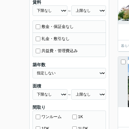
賃料
～
敷金・保証金なし
礼金・敷引なし
暮ら
共益費・管理費込み
築年数
面積
～
間取り
ワンルーム
1K
1DK
1LDK