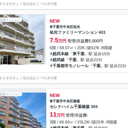
す人をやさしく包み込むくつろぎの家
賃貸マンション
NEW
千葉市中央区
祐光
祐光ファミリーマンション 601
7.5
万円
管理/共益費5,000円
6階 / 58.07㎡ / 2DK /築52年 /8階建
総武本線
「
東千葉
」駅 徒歩10分
総武線
「
千葉
」駅 徒歩22分
千葉都市モノレール
「
千葉
」駅 徒歩22分
す人をやさしく包み込むくつろぎの家
賃貸マンション
NEW
千葉市中央区
椿森
セレナハイム千葉椿森 304
11
万円
管理/共益費-
3階 / 66.60㎡ / 2SLDK /築25年 /9階建