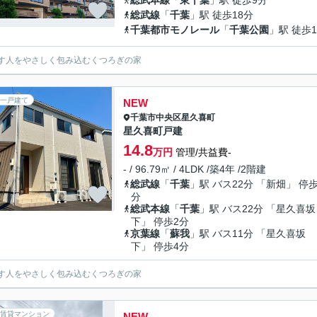
総武本線
「
東千葉
」駅 徒歩9分
総武線
「
千葉
」駅 徒歩18分
千葉都市モノレール
「
千葉公園
」駅 徒歩1
す人をやさしく包み込むくつろぎの家
一戸建て
NEW
千葉市中央区
星久喜町
星久喜町戸建
14.8
万円
管理/共益費-
- / 96.79㎡ / 4LDK /築4年 /2階建
総武線
「
千葉
」駅 バス22分 「新畑」 停歩
分
総武本線
「
千葉
」駅 バス22分 「星久喜坂
下」 停歩2分
京葉線
「
蘇我
」駅 バス11分 「星久喜坂
下」 停歩4分
す人をやさしく包み込むくつろぎの家
賃貸マンション
NEW