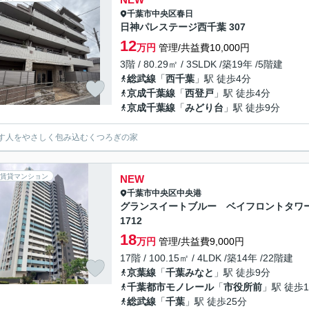
千葉市中央区
春日
日神パレステージ西千葉 307
12
万円
管理/共益費10,000円
3階 / 80.29㎡ / 3SLDK /築19年 /5階建
総武線
「
西千葉
」駅 徒歩4分
京成千葉線
「
西登戸
」駅 徒歩4分
京成千葉線
「
みどり台
」駅 徒歩9分
す人をやさしく包み込むくつろぎの家
賃貸マンション
NEW
千葉市中央区
中央港
グランスイートブルー ベイフロントタワ
1712
18
万円
管理/共益費9,000円
17階 / 100.15㎡ / 4LDK /築14年 /22階建
京葉線
「
千葉みなと
」駅 徒歩9分
千葉都市モノレール
「
市役所前
」駅 徒歩1
総武線
「
千葉
」駅 徒歩25分