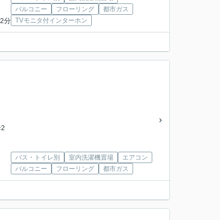
バルコニー
フローリング
都市ガス
2分
TVモニタ付インターホン
2
バス・トイレ別
室内洗濯機置場
エアコン
バルコニー
フローリング
都市ガス