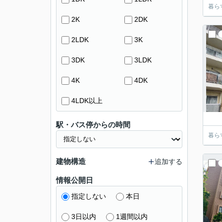
暮ら
2K
2DK
2LDK
3K
3DK
3LDK
4K
4DK
4LDK以上
駅・バス停からの時間
暮ら
建物構造
追加する
情報公開日
指定しない
本日
3日以内
1週間以内