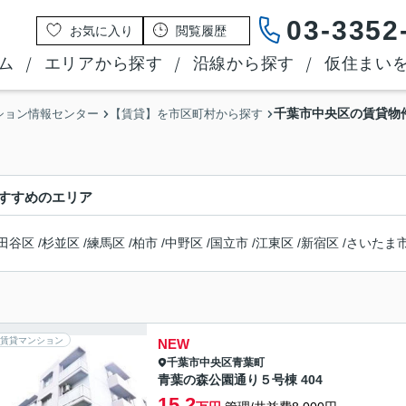
03-3352
お気に入り
閲覧履歴
ム
エリアから探す
沿線から探す
仮住まい
千葉市中央区の賃貸物
ション情報センター
【賃貸】を市区町村から探す
すすめのエリア
田谷区
/
杉並区
/
練馬区
/
柏市
/
中野区
/
国立市
/
江東区
/
新宿区
/
さいたま
賃貸マンション
NEW
千葉市中央区
青葉町
青葉の森公園通り５号棟 404
15.2