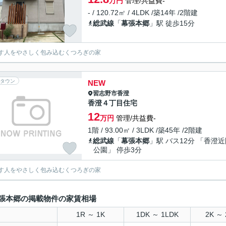
万円
管理/共益費-
- / 120.72㎡ / 4LDK /築14年 /2階建
総武線
「
幕張本郷
」駅 徒歩15分
す人をやさしく包み込むくつろぎの家
タウン
NEW
習志野市
香澄
香澄４丁目住宅
12
万円
管理/共益費-
1階 / 93.00㎡ / 3LDK /築45年 /2階建
総武線
「
幕張本郷
」駅 バス12分 「香澄
公園」 停歩3分
す人をやさしく包み込むくつろぎの家
張本郷の掲載物件の家賃相場
1R ～ 1K
1DK ～ 1LDK
2K ～ 