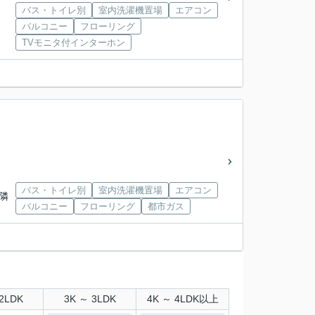
バス・トイレ別
室内洗濯機置場
エアコン
バルコニー
フローリング
TVモニタ付インターホン
バス・トイレ別
室内洗濯機置場
エアコン
近隣
バルコニー
フローリング
都市ガス
2LDK
3K ～ 3LDK
4K ～ 4LDK以上