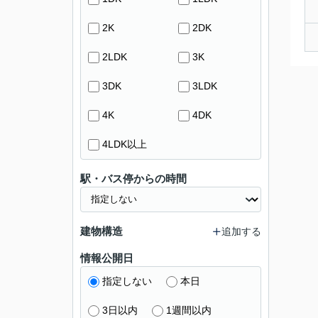
2K
2DK
2LDK
3K
3DK
3LDK
4K
4DK
4LDK以上
駅・バス停からの時間
建物構造
追加する
情報公開日
指定しない
本日
3日以内
1週間以内