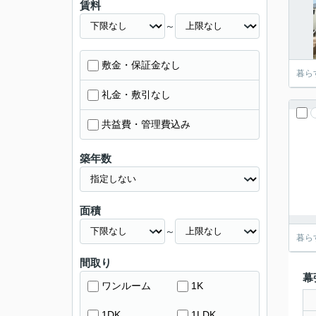
賃料
～
敷金・保証金なし
暮ら
礼金・敷引なし
共益費・管理費込み
築年数
面積
～
暮ら
間取り
幕
ワンルーム
1K
1DK
1LDK