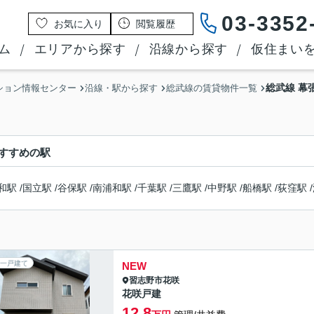
03-3352
お気に入り
閲覧履歴
ム
エリアから探す
沿線から探す
仮住まい
総武線 幕
ション情報センター
沿線・駅から探す
総武線の賃貸物件一覧
すすめの駅
和駅
/
国立駅
/
谷保駅
/
南浦和駅
/
千葉駅
/
三鷹駅
/
中野駅
/
船橋駅
/
荻窪駅
/
一戸建て
NEW
習志野市
花咲
花咲戸建
12.8