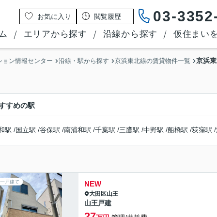
03-3352
お気に入り
閲覧履歴
ム
エリアから探す
沿線から探す
仮住まい
京浜東
ション情報センター
沿線・駅から探す
京浜東北線の賃貸物件一覧
すすめの駅
和駅
/
国立駅
/
谷保駅
/
南浦和駅
/
千葉駅
/
三鷹駅
/
中野駅
/
船橋駅
/
荻窪駅
/
一戸建て
NEW
大田区
山王
山王戸建
27