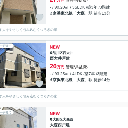
万円
管理/共益費-
- / 90.20㎡ / 3SLDK /築3年 /3階建
京浜東北線
「
大森
」駅 徒歩13分
す人をやさしく包み込むくつろぎの家
一戸建て
NEW
品川区
西大井
西大井戸建
26
万円
管理/共益費-
- / 93.25㎡ / 4LDK /築7年 /3階建
京浜東北線
「
大森
」駅 徒歩14分
す人をやさしく包み込むくつろぎの家
一戸建て
NEW
大田区
大森西
大森西戸建