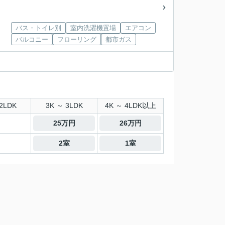
バス・トイレ別
室内洗濯機置場
エアコン
バルコニー
フローリング
都市ガス
2LDK
3K ～ 3LDK
4K ～ 4LDK以上
25万円
26万円
2室
1室