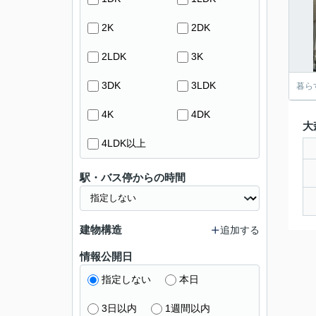
2K
2DK
2LDK
3K
3DK
3LDK
暮ら
4K
4DK
大
4LDK以上
駅・バス停からの時間
建物構造
追加する
情報公開日
指定しない
本日
3日以内
1週間以内