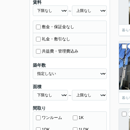
賃料
～
敷金・保証金なし
暮ら
礼金・敷引なし
共益費・管理費込み
築年数
面積
～
暮ら
間取り
ワンルーム
1K
1DK
1LDK