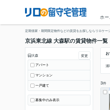
ホー
定期借家・期間限定物件などの賃貸をお探しならリロケー
京浜東北線 大森駅の賃貸物件一覧
お
大森
変更
アパート
浦
マンション
3
件
一戸建て
募集中のみ表示