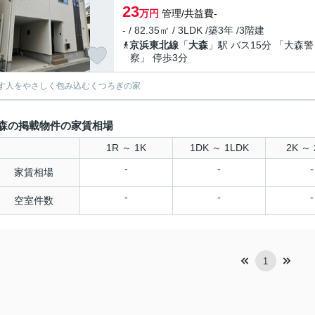
23
万円
管理/共益費-
- / 82.35㎡ / 3LDK /築3年 /3階建
京浜東北線
「
大森
」駅 バス15分 「大森警
察」 停歩3分
す人をやさしく包み込むくつろぎの家
森の掲載物件の家賃相場
1R ～ 1K
1DK ～ 1LDK
2K ～ 
-
-
-
家賃相場
-
-
-
空室件数
1