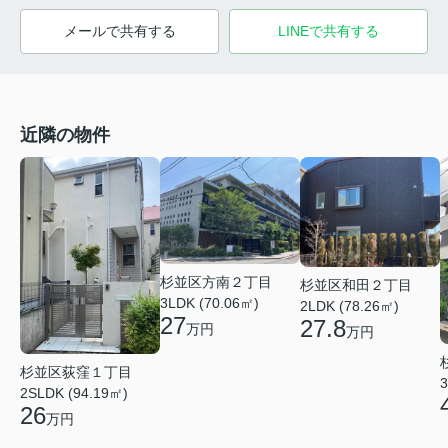
メールで共有する
LINEで共有する
近隣の物件
杉並区方南２丁目
杉並区和田２丁目
3LDK (70.06㎡)
2LDK (78.26㎡)
27
27.8
万円
万円
杉並区荻窪１丁目
3
2SLDK (94.19㎡)
26
万円