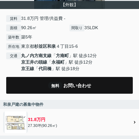
【外観】
31.8万円 管理/共益費 -
賃料
90.26㎡
3SLDK
面積
間取り
築5年
築年数
東京都
杉並区
和泉
４丁目15-6
所在地
丸ノ内方南支線
「
方南町
」駅 徒歩12分
交通
京王井の頭線
「
永福町
」駅 徒歩12分
京王線
「
代田橋
」駅 徒歩18分
お問い合わせ
無料
和泉戸建の募集中物件
31.8万円
27.30坪(90.26㎡)