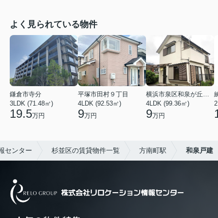
よく見られている物件
鎌倉市寺分
平塚市田村９丁目
横浜市泉区和泉が丘３丁目
3LDK (71.48㎡)
4LDK (92.53㎡)
4LDK (99.36㎡)
2
19.5
9
9
万円
万円
万円
報センター
杉並区の賃貸物件一覧
方南町駅
和泉戸建