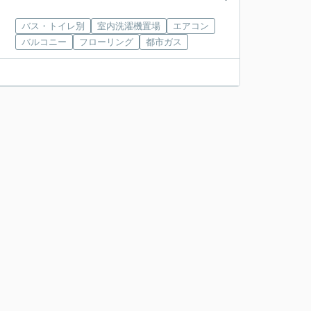
バス・トイレ別
室内洗濯機置場
エアコン
バルコニー
フローリング
都市ガス