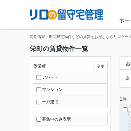
ホー
定期借家・期間限定物件などの賃貸をお探しならリロケー
栄町の賃貸物件一覧
お
栄町
変更
アパート
富
マンション
1
件
一戸建て
募集中のみ表示