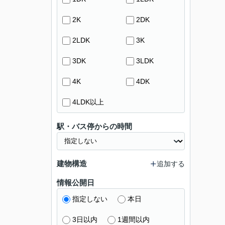
2K
2DK
2LDK
3K
3DK
3LDK
4K
4DK
4LDK以上
駅・バス停からの時間
建物構造
追加する
情報公開日
指定しない
本日
3日以内
1週間以内