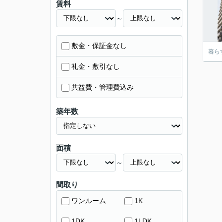
賃料
～
敷金・保証金なし
暮ら
礼金・敷引なし
共益費・管理費込み
築年数
面積
～
間取り
ワンルーム
1K
1DK
1LDK