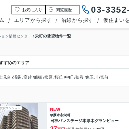
03-3352
お気に入り
閲覧履歴
ム
エリアから探す
沿線から探す
仮住まい
栄町の賃貸物件一覧
ション情報センター
すすめのエリア
士見台
/
沼袋
/
高砂
/
船橋
/
松原
/
桜丘
/
中町
/
弦巻
/
東玉川
/
宮前
賃貸マンション
NEW
厚木市
栄町
日神パレステージ本厚木グランビュー
27