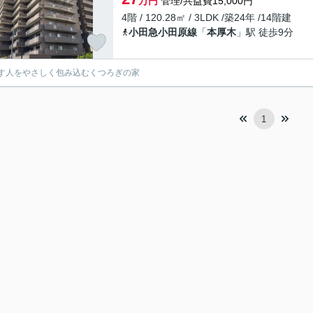
万円
管理/共益費15,000円
4階 / 120.28㎡ / 3LDK /築24年 /14階建
小田急小田原線
「
本厚木
」駅 徒歩9分
す人をやさしく包み込むくつろぎの家
1