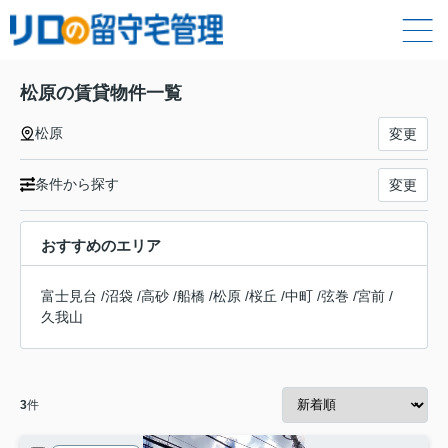
松原の賃貸物件一覧
松原
変更
条件から探す
変更
おすすめのエリア
富士見台
/
沼袋
/
高砂
/
船橋
/
松原
/
桜丘
/
中町
/
弦巻
/
宮前
/
久我山
3
件