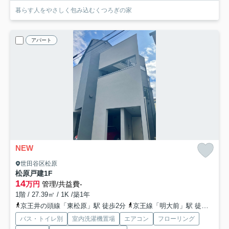
暮らす人をやさしく包み込むくつろぎの家
アパート
NEW
世田谷区松原
松原戸建
1F
14
万円
管理/共益費-
1階 / 27.39㎡ / 1K /築1年
京王井の頭線「東松原」駅 徒歩2分
京王線「明大前」駅 徒歩14分
バス・トイレ別
室内洗濯機置場
エアコン
フローリング