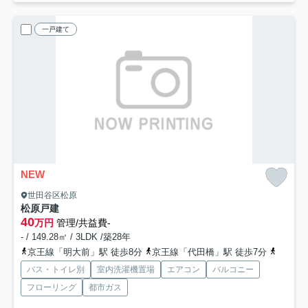
一戸建て
NEW
世田谷区松原
松原戸建
40
万円
管理/共益費-
- / 149.28㎡ / 3LDK /築28年
京王線「明大前」駅 徒歩8分
京王線「代田橋」駅 徒歩7分
京王井
バス・トイレ別
室内洗濯機置場
エアコン
バルコニー
フローリング
都市ガス