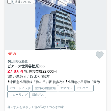
賃貸マンション
NEW
世田谷区松原
ピアース世田谷松原
305
27.8
万円
管理/共益費22,000円
3階 / 60.67㎡ / 1SLDK /築2年
小田急小田原線「梅ヶ丘」駅 徒歩2分
小田急小田原線「豪徳寺」駅 徒歩8分
バス・トイレ別
室内洗濯機置場
エアコン
バルコニー
フローリング
都市ガス
暮らす人をやさしく包み込むくつろぎの家