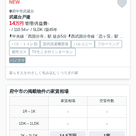
NEW
府中市武蔵台
武蔵台戸建
14
万円
管理/共益費-
- / 110.54㎡ / 5LDK /築45年
中央線「西国分寺」駅 徒歩5分
西武国分寺線「恋ヶ窪」駅 徒歩19分
バス・トイレ別
室内洗濯機置場
バルコニー
フローリング
都市ガス
TVモニタ付インターホン
パノラマ
暮らす人をやさしく包み込むくつろぎの家
府中市の掲載物件の家賃相場
家賃相場
空室件数
-
-
1R～1K
-
-
1DK～1LDK
14.5万円
1室
2K～2LDK