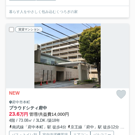
暮らす人をやさしく包み込むくつろぎの家
賃貸マンション
NEW
府中市本町
プラウドシティ府中
23.6
万円
管理/共益費14,000円
4階 / 73.08㎡ / 3LDK /築18年
南武線「府中本町」駅 徒歩4分
京王線「府中」駅 徒歩12分
京王線
バス・トイレ別
室内洗濯機置場
エアコン
バルコニー