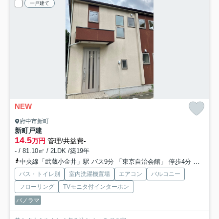
一戸建て
NEW
府中市新町
新町戸建
14.5
万円
管理/共益費-
- / 81.10㎡ / 2LDK /築19年
中央線「武蔵小金井」駅 バス9分 「東京自治会館」 停歩4分
京王線
バス・トイレ別
室内洗濯機置場
エアコン
バルコニー
フローリング
TVモニタ付インターホン
パノラマ