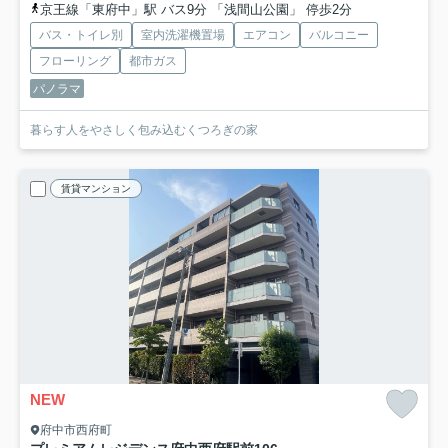
京王線「東府中」駅 バス9分 「浅間山公園」 停歩2分
バス・トイレ別
室内洗濯機置場
エアコン
バルコニー
フローリング
都市ガス
パノラマ
暮らす人をやさしく包み込むくつろぎの家
賃貸マンション
NEW
府中市西府町