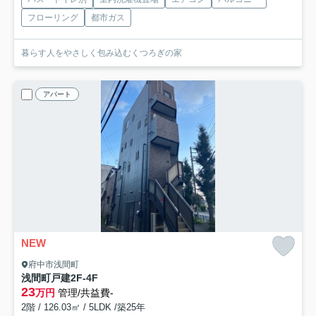
フローリング
都市ガス
暮らす人をやさしく包み込むくつろぎの家
アパート
NEW
府中市浅間町
浅間町戸建
2F-4F
23
万円
管理/共益費-
2階 / 126.03㎡ / 5LDK /築25年