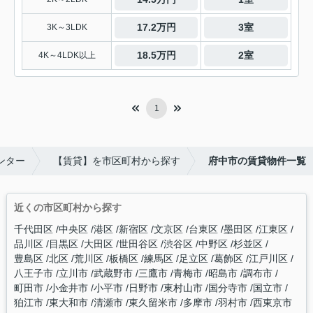
17.2万円
3室
3K～3LDK
18.5万円
2室
4K～4LDK以上
1
ンター
【賃貸】を市区町村から探す
府中市の賃貸物件一覧
近くの市区町村から探す
千代田区
中央区
港区
新宿区
文京区
台東区
墨田区
江東区
品川区
目黒区
大田区
世田谷区
渋谷区
中野区
杉並区
豊島区
北区
荒川区
板橋区
練馬区
足立区
葛飾区
江戸川区
八王子市
立川市
武蔵野市
三鷹市
青梅市
昭島市
調布市
町田市
小金井市
小平市
日野市
東村山市
国分寺市
国立市
狛江市
東大和市
清瀬市
東久留米市
多摩市
羽村市
西東京市