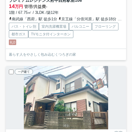
プレミアムレジデンス府中西府駅前
106
14
万円
管理/共益費-
1階 / 67.75㎡ / 3LDK /築12年
南武線「西府」駅 徒歩1分
京王線「分倍河原」駅 徒歩18分
京王線
バス・トイレ別
室内洗濯機置場
バルコニー
フローリング
都市ガス
TVモニタ付インターホン
礼0
暮らす人をやさしく包み込むくつろぎの家
一戸建て