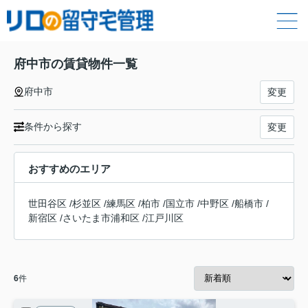
府中市の賃貸物件一覧
府中市
変更
条件から探す
変更
おすすめのエリア
世田谷区
/
杉並区
/
練馬区
/
柏市
/
国立市
/
中野区
/
船橋市
/
新宿区
/
さいたま市浦和区
/
江戸川区
6
件