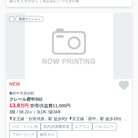
暮らす人をやさしく包み込むくつろぎの家
賃貸マンション
NEW
府中市美好町
クレール府中
302
13.9
万円
管理/共益費11,000円
3階 / 58.22㎡ / 3LDK /築34年
京王線「分倍河原」駅 徒歩9分
京王線「府中」駅 徒歩18分
武蔵野
バス・トイレ別
室内洗濯機置場
エアコン
バルコニー
フローリング
都市ガス