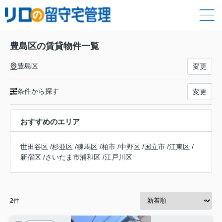
豊島区の賃貸物件一覧
豊島区
変更
条件から探す
変更
おすすめのエリア
世田谷区
/
杉並区
/
練馬区
/
柏市
/
中野区
/
国立市
/
江東区
/
新宿区
/
さいたま市浦和区
/
江戸川区
2
件