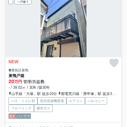
一戸建て
NEW
豊島区巣鴨
巣鴨戸建
20
万円
管理/共益費-
- / 39.02㎡ / 3DK /築30年
山手線「大塚」駅 徒歩10分
都電荒川線「庚申塚」駅 徒歩3分
都営
バス・トイレ別
室内洗濯機置場
エアコン
バルコニー
フローリング
都市ガス
礼0
パノラマ