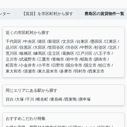
ンター
【賃貸】を市区町村から探す
豊島区の賃貸物件一覧
近くの市区町村から探す
千代田区
中央区
港区
新宿区
文京区
台東区
墨田区
江東区
品川区
目黒区
大田区
世田谷区
渋谷区
中野区
杉並区
北区
荒川区
板橋区
練馬区
足立区
葛飾区
江戸川区
八王子市
立川市
武蔵野市
三鷹市
青梅市
府中市
昭島市
調布市
町田市
小金井市
小平市
日野市
国分寺市
国立市
狛江市
東大和市
清瀬市
東久留米市
多摩市
羽村市
西東京市
同じエリアにある駅から探す
目白
大塚
千川
椎名町
東長崎
西巣鴨
庚申塚
おすすめこだわり特集