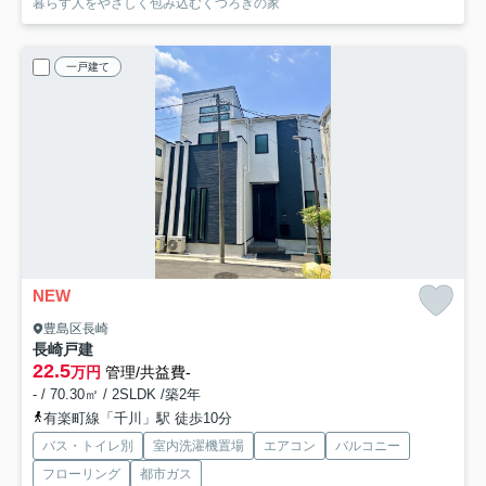
暮らす人をやさしく包み込むくつろぎの家
一戸建て
NEW
豊島区長崎
長崎戸建
22.5
万円
管理/共益費-
- / 70.30㎡ / 2SLDK /築2年
有楽町線「千川」駅 徒歩10分
バス・トイレ別
室内洗濯機置場
エアコン
バルコニー
フローリング
都市ガス