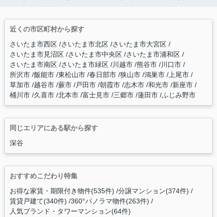
近くの市区町村から探す
さいたま市西区
さいたま市北区
さいたま市大宮区
さいたま市見沼区
さいたま市中央区
さいたま市浦和区
さいたま市南区
さいたま市緑区
川越市
熊谷市
川口市
所沢市
飯能市
東松山市
春日部市
狭山市
鴻巣市
上尾市
草加市
越谷市
蕨市
戸田市
朝霞市
志木市
和光市
新座市
桶川市
久喜市
北本市
富士見市
三郷市
蓮田市
ふじみ野市
同じエリアにある駅から探す
深谷
おすすめこだわり特集
お得な家賃・期限付き物件(535件)
分譲マンション(374件)
賃貸戸建て(340件)
360°パノラマ物件(263件)
人気ブランド・タワーマンション(64件)