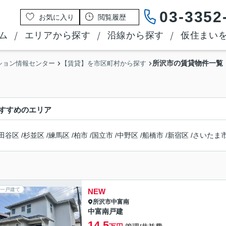
03-3352
お気に入り
閲覧履歴
ム
エリアから探す
沿線から探す
仮住まい
所沢市の賃貸物件一覧
ション情報センター
【賃貸】を市区町村から探す
すすめのエリア
田谷区
/
杉並区
/
練馬区
/
柏市
/
国立市
/
中野区
/
船橋市
/
新宿区
/
さいたま
一戸建て
NEW
所沢市
中富南
中富南戸建
14.5