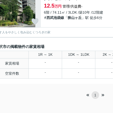
12.5
万円
管理/共益費-
6階 / 74.11㎡ / 3LDK /築10年 /12階建
西武池袋線
「
狭山ヶ丘
」駅 徒歩6分
す人をやさしく包み込むくつろぎの家
沢市の掲載物件の家賃相場
1R ～ 1K
1DK ～ 1LDK
2K ～ 
-
-
-
家賃相場
-
-
-
空室件数
1