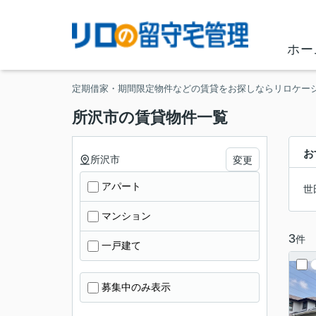
ホー
定期借家・期間限定物件などの賃貸をお探しならリロケー
所沢市の賃貸物件一覧
お
所沢市
変更
アパート
世
マンション
3
件
一戸建て
募集中のみ表示