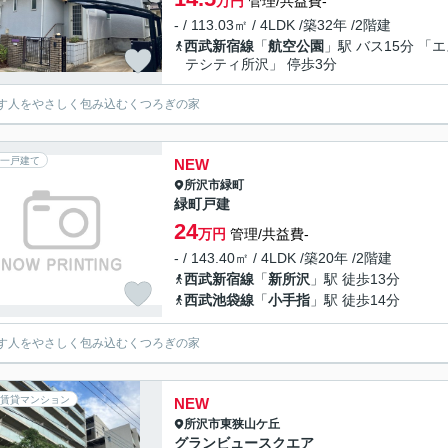
万円
管理/共益費-
- / 113.03㎡ / 4LDK /築32年 /2階建
西武新宿線
「
航空公園
」駅 バス15分 「
テシティ所沢」 停歩3分
す人をやさしく包み込むくつろぎの家
一戸建て
NEW
所沢市
緑町
緑町戸建
24
万円
管理/共益費-
- / 143.40㎡ / 4LDK /築20年 /2階建
西武新宿線
「
新所沢
」駅 徒歩13分
西武池袋線
「
小手指
」駅 徒歩14分
す人をやさしく包み込むくつろぎの家
賃貸マンション
NEW
所沢市
東狭山ケ丘
グランビュースクエア