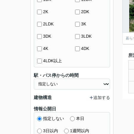
2K
2DK
2LDK
3K
3DK
3LDK
暮ら
4K
4DK
所
4LDK以上
駅・バス停からの時間
建物構造
追加する
情報公開日
指定しない
本日
3日以内
1週間以内