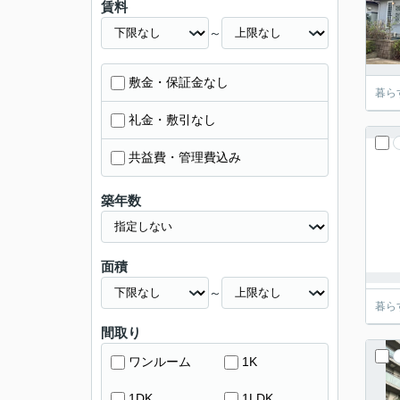
賃料
～
敷金・保証金なし
暮ら
礼金・敷引なし
共益費・管理費込み
築年数
面積
～
暮ら
間取り
ワンルーム
1K
1DK
1LDK