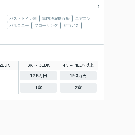
バス・トイレ別
室内洗濯機置場
エアコン
バルコニー
フローリング
都市ガス
2LDK
3K ～ 3LDK
4K ～ 4LDK以上
12.5万円
19.3万円
1室
2室