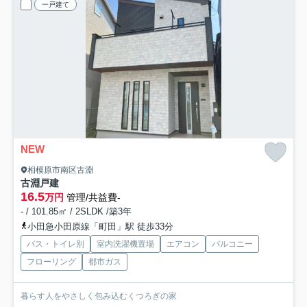
一戸建て
NEW
相模原市南区古淵
古淵戸建
16.5
万円
管理/共益費-
- / 101.85㎡ / 2SLDK /築3年
小田急小田原線「町田」駅 徒歩33分
バス・トイレ別
室内洗濯機置場
エアコン
バルコニー
フローリング
都市ガス
暮らす人をやさしく包み込むくつろぎの家