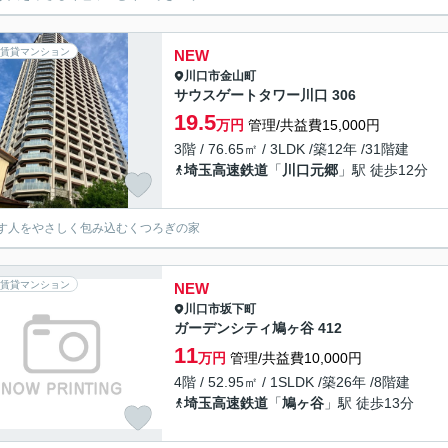
賃貸マンション
NEW
川口市
金山町
サウスゲートタワー川口 306
19.5
万円
管理/共益費15,000円
3階 / 76.65㎡ / 3LDK /築12年 /31階建
埼玉高速鉄道
「
川口元郷
」駅 徒歩12分
す人をやさしく包み込むくつろぎの家
賃貸マンション
NEW
川口市
坂下町
ガーデンシティ鳩ヶ谷 412
11
万円
管理/共益費10,000円
4階 / 52.95㎡ / 1SLDK /築26年 /8階建
埼玉高速鉄道
「
鳩ヶ谷
」駅 徒歩13分