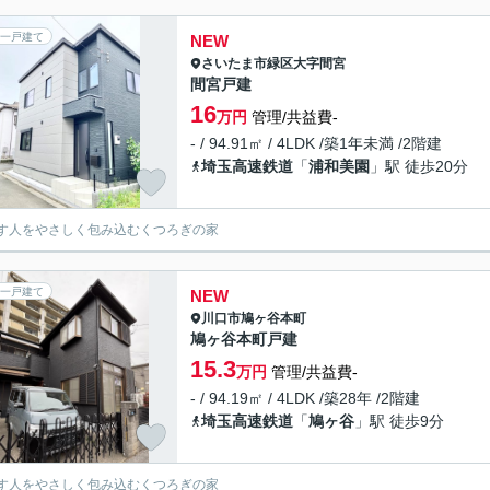
一戸建て
NEW
さいたま市緑区
大字間宮
間宮戸建
16
万円
管理/共益費-
- / 94.91㎡ / 4LDK /築1年未満 /2階建
埼玉高速鉄道
「
浦和美園
」駅 徒歩20分
す人をやさしく包み込むくつろぎの家
一戸建て
NEW
川口市
鳩ヶ谷本町
鳩ヶ谷本町戸建
15.3
万円
管理/共益費-
- / 94.19㎡ / 4LDK /築28年 /2階建
埼玉高速鉄道
「
鳩ヶ谷
」駅 徒歩9分
す人をやさしく包み込むくつろぎの家