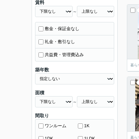
賃料
～
敷金・保証金なし
礼金・敷引なし
共益費・管理費込み
暮ら
築年数
面積
～
間取り
ワンルーム
1K
暮ら
1DK
1LDK