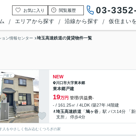
03-3352
お気に入り
閲覧履歴
ム
エリアから探す
沿線から探す
仮住まい
埼玉高速鉄道の賃貸物件一覧
ション情報センター
一戸建て
NEW
川口市
大字東本郷
東本郷戸建
19
万円
管理/共益費-
- / 161.25㎡ / 4LDK /築27年 /4階建
埼玉高速鉄道
「
鳩ヶ谷
」駅 バス14分 「
支所」 停歩4分
す人をやさしく包み込むくつろぎの家