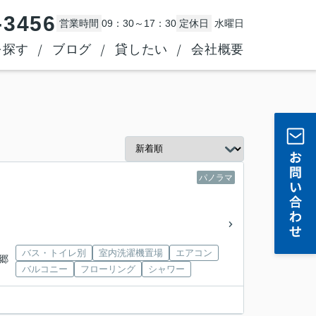
-3456
営業時間
09：30～17：30
定休日
水曜日
を探す
ブログ
貸したい
会社概要
パノラマ
バス・トイレ別
室内洗濯機置場
エアコン
新郷
バルコニー
フローリング
シャワー