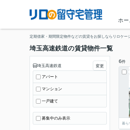
ホー
定期借家・期間限定物件などの賃貸をお探しならリロケー
埼玉高速鉄道の賃貸物件一覧
6
件
埼玉高速鉄道
変更
アパート
マンション
一戸建て
募集中のみ表示
暮ら