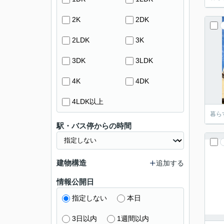
2K
2DK
2LDK
3K
3DK
3LDK
4K
4DK
4LDK以上
暮ら
駅・バス停からの時間
建物構造
追加する
情報公開日
指定しない
本日
3日以内
1週間以内