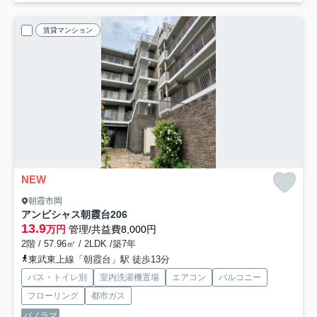
賃貸マンション
NEW
朝霞市岡
アンビシャス朝霞台
206
13.9
万円
管理/共益費8,000円
2階 / 57.96㎡ / 2LDK /築7年
東武東上線「朝霞台」駅 徒歩13分
バス・トイレ別
室内洗濯機置場
エアコン
バルコニー
フローリング
都市ガス
パノラマ