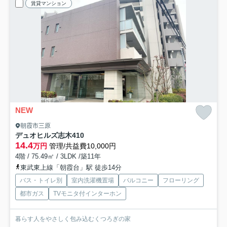
賃貸マンション
NEW
朝霞市三原
デュオヒルズ志木
410
14.4
万円
管理/共益費10,000円
4階 / 75.49㎡ / 3LDK /築11年
東武東上線「朝霞台」駅 徒歩14分
バス・トイレ別
室内洗濯機置場
バルコニー
フローリング
都市ガス
TVモニタ付インターホン
暮らす人をやさしく包み込むくつろぎの家