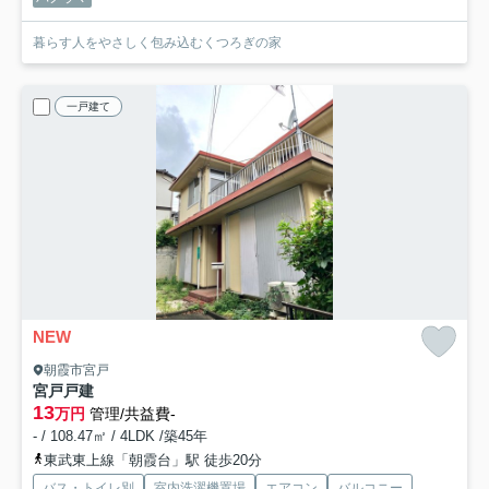
暮らす人をやさしく包み込むくつろぎの家
一戸建て
NEW
朝霞市宮戸
宮戸戸建
13
万円
管理/共益費-
- / 108.47㎡ / 4LDK /築45年
東武東上線「朝霞台」駅 徒歩20分
バス・トイレ別
室内洗濯機置場
エアコン
バルコニー