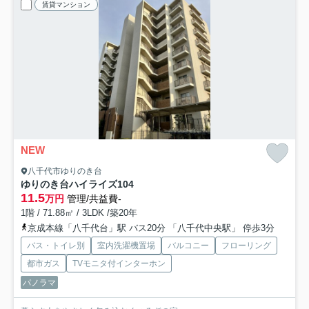
賃貸マンション
NEW
八千代市ゆりのき台
ゆりのき台ハイライズ
104
11.5
万円
管理/共益費-
1階 / 71.88㎡ / 3LDK /築20年
京成本線「八千代台」駅 バス20分 「八千代中央駅」 停歩3分
バス・トイレ別
室内洗濯機置場
バルコニー
フローリング
都市ガス
TVモニタ付インターホン
パノラマ