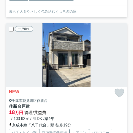
暮らす人をやさしく包み込むくつろぎの家
一戸建て
NEW
千葉市花見川区作新台
作新台戸建
18
万円
管理/共益費-
- / 103.92㎡ / 4LDK /築4年
京成本線「八千代台」駅 徒歩19分
バス・トイレ別
室内洗濯機置場
エアコン
バルコニー