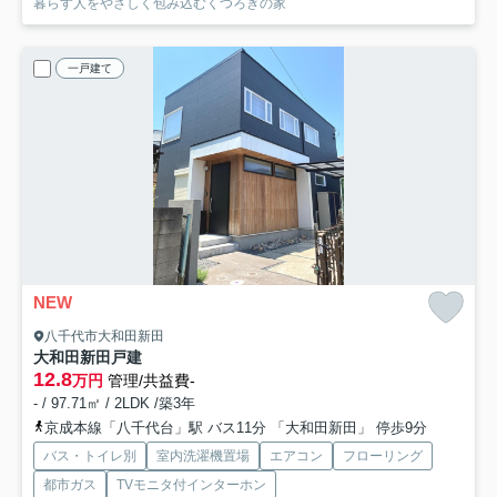
暮らす人をやさしく包み込むくつろぎの家
一戸建て
NEW
八千代市大和田新田
大和田新田戸建
12.8
万円
管理/共益費-
- / 97.71㎡ / 2LDK /築3年
京成本線「八千代台」駅 バス11分 「大和田新田」 停歩9分
バス・トイレ別
室内洗濯機置場
エアコン
フローリング
都市ガス
TVモニタ付インターホン