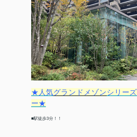
★人気
グランドメゾン
シリーズ
ー
★
■駅徒歩3分！！