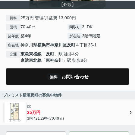
【外観】
25万円 管理/共益費 13,000円
賃料
70.40㎡
3LDK
面積
間取り
築4年
3階/8階建
築年数
所在階
神奈川県
横浜市神奈川区
反町
４丁目35-1
所在地
東急東横線
「
反町
」駅 徒歩4分
交通
京浜東北線
「
東神奈川
」駅 徒歩8分
お問い合わせ
無料
プレミスト横濱反町の募集中物件
00
25万円
3階 / 21.29坪(70.40㎡)