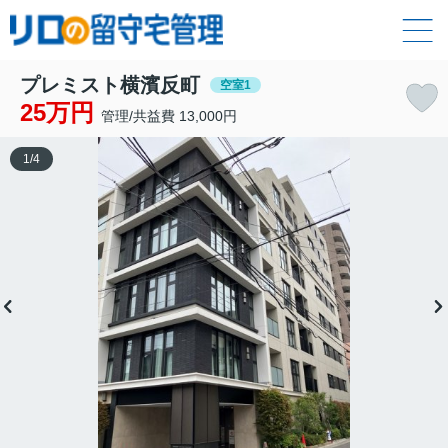
プレミスト横濱反町
空室1
25万円
管理/共益費 13,000円
1
/
4