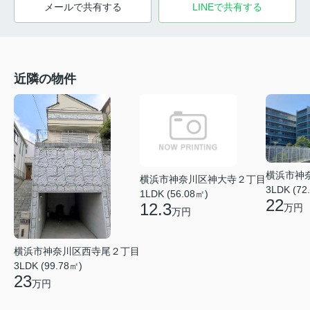
メールで共有する
LINEで共有する
近隣の物件
横浜市神
横浜市神奈川区神大寺２丁目
3LDK (72
1LDK (56.08㎡)
22
12.3
万円
万円
横浜市神奈川区西寺尾２丁目
3LDK (99.78㎡)
23
万円