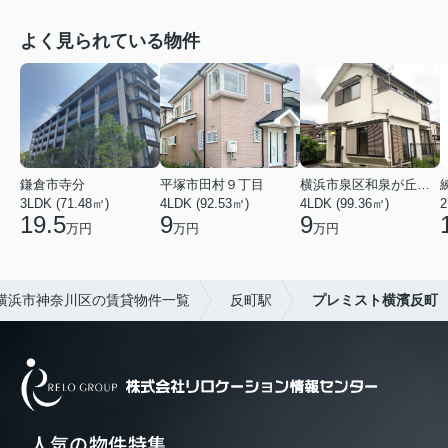
よく見られている物件
鎌倉市寺分
平塚市田村９丁目
横浜市泉区和泉が丘３丁目
3LDK (71.48㎡)
4LDK (92.53㎡)
4LDK (99.36㎡)
2
19.5
9
9
万円
万円
万円
横浜市神奈川区の賃貸物件一覧
反町駅
プレミスト横濱反町
人気の物件特集