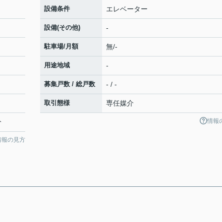
設備条件
エレベーター
設備(その他)
-
駐車場/月額
無/-
用途地域
-
募集戸数 / 総戸数
- / -
取引態様
専任媒介
情報
分
情報の見方