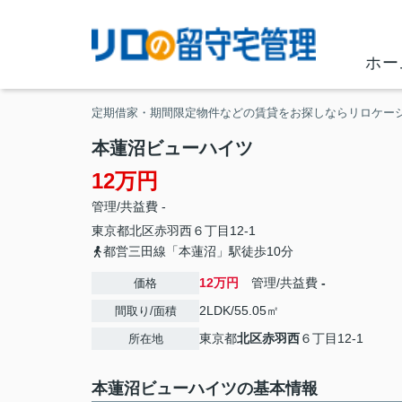
ホー
定期借家・期間限定物件などの賃貸をお探しならリロケー
本蓮沼ビューハイツ
12万円
管理/共益費 -
東京都
北区
赤羽西
６丁目12-1
都営三田線「本蓮沼」駅徒歩10分
12万円
管理/共益費
-
価格
2LDK/55.05㎡
間取り/面積
東京都
北区
赤羽西
６丁目12-1
所在地
本蓮沼ビューハイツの基本情報