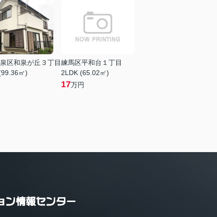
泉区和泉が丘３丁目
練馬区平和台１丁目
(99.36㎡)
2LDK (65.02㎡)
17
万円