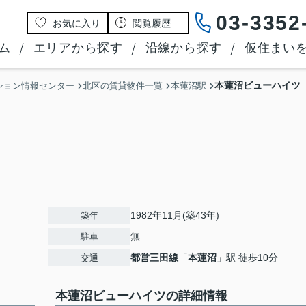
03-3352
お気に入り
閲覧履歴
ム
エリアから探す
沿線から探す
仮住まい
本蓮沼ビューハイツ
ション情報センター
北区の賃貸物件一覧
本蓮沼駅
1982年11月(築43年)
築年
無
駐車
都営三田線
「
本蓮沼
」駅 徒歩10分
交通
本蓮沼ビューハイツの詳細情報