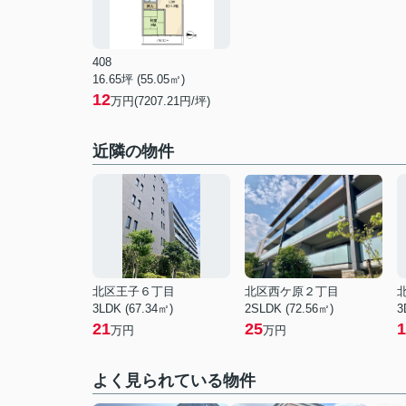
408
16.65坪 (55.05㎡)
12
万円(7207.21円/坪)
近隣の物件
北区王子６丁目
北区西ケ原２丁目
3LDK (67.34㎡)
2SLDK (72.56㎡)
3
21
25
1
万円
万円
よく見られている物件