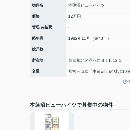
物件名
本蓮沼ビューハイツ
価格
12万円
管理/共益費
-
築年月
1982年11月（築43年）
総戸数
-
所在地
東京都
北区
赤羽西
６丁目12-1
交通
都営三田線
「
本蓮沼
」駅 徒歩10
本蓮沼ビューハイツで募集中の物件