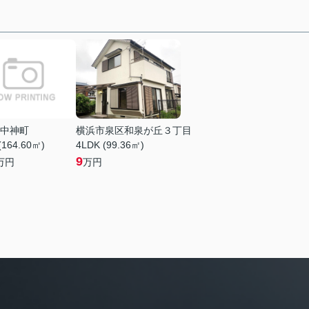
中神町
横浜市泉区和泉が丘３丁目
(164.60㎡)
4LDK (99.36㎡)
9
万円
万円