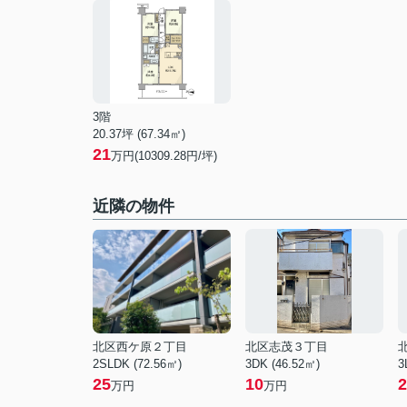
3階
20.37坪 (67.34㎡)
21
万円(10309.28円/坪)
近隣の物件
北区西ケ原２丁目
北区志茂３丁目
2SLDK (72.56㎡)
3DK (46.52㎡)
3
25
10
2
万円
万円