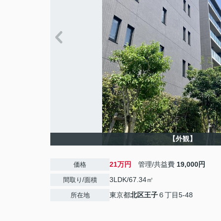
【外観】
21万円
管理/共益費
19,000円
価格
3LDK/67.34㎡
間取り/面積
東京都
北区
王子
６丁目5-48
所在地