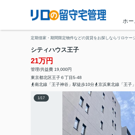
ホー
定期借家・期間限定物件などの賃貸をお探しならリロケー
シティハウス王子
21万円
管理/共益費 19,000円
東京都
北区
王子
６丁目5-48
南北線「王子神谷」駅徒歩10分
京浜東北線「王子」
1
/
17