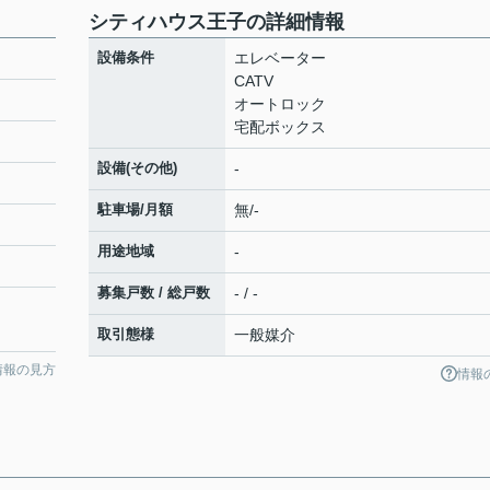
シティハウス王子の詳細情報
設備条件
エレベーター
CATV
オートロック
宅配ボックス
設備(その他)
-
駐車場/月額
無/-
用途地域
-
募集戸数 / 総戸数
- / -
取引態様
一般媒介
情報の見方
情報