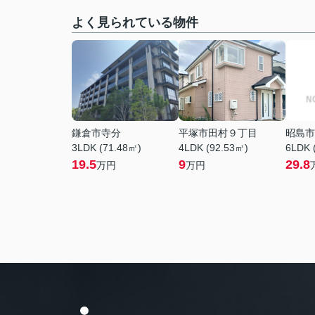
よく見られている物件
鎌倉市寺分
平塚市田村９丁目
昭島市
3LDK (71.48㎡)
4LDK (92.53㎡)
6LDK 
19.5
9
29.8
万円
万円