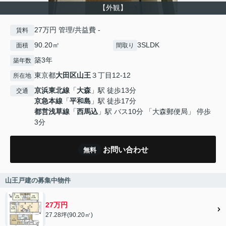
【外観】
27万円 管理/共益費 -
賃料
90.20㎡
3SLDK
面積
間取り
築3年
築年数
東京都
大田区
山王
３丁目12-12
所在地
京浜東北線
「
大森
」駅 徒歩13分
交通
京急本線
「
平和島
」駅 徒歩17分
都営浅草線
「
西馬込
」駅 バス10分 「大森郵便局」 停歩
3分
お問い合わせ
無料
山王戸建の募集中物件
27万円
27.28坪(90.20㎡)