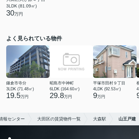
3LDK (81.09㎡)
30
万円
よく見られている物件
鎌倉市寺分
昭島市中神町
平塚市田村９丁目
3LDK (71.48㎡)
6LDK (164.60㎡)
4LDK (92.53㎡)
4
19.5
29.8
9
万円
万円
万円
情報センター
大田区の賃貸物件一覧
大森駅
山王戸建