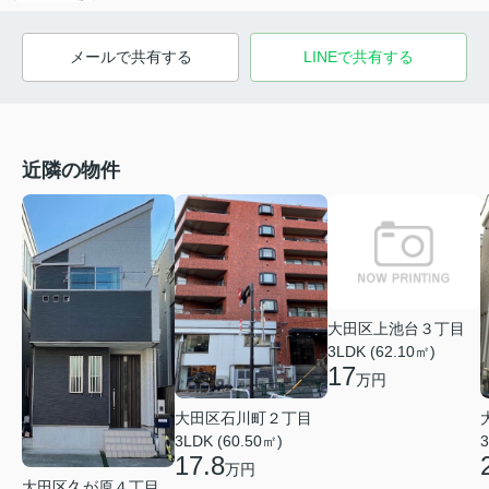
メールで共有する
LINEで共有する
近隣の物件
大田区上池台３丁目
3LDK (62.10㎡)
17
万円
大田区石川町２丁目
3LDK (60.50㎡)
3
17.8
万円
大田区久が原４丁目