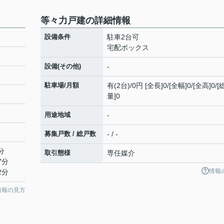
等々力戸建の詳細情報
設備条件
駐車2台可
宅配ボックス
設備(その他)
-
駐車場/月額
有(2台)/0円 [全長]0/[全幅]0/[全高]0/
量]0
用途地域
-
募集戸数 / 総戸数
- / -
分
取引態様
専任媒介
7分
情報
2分
情報の見方