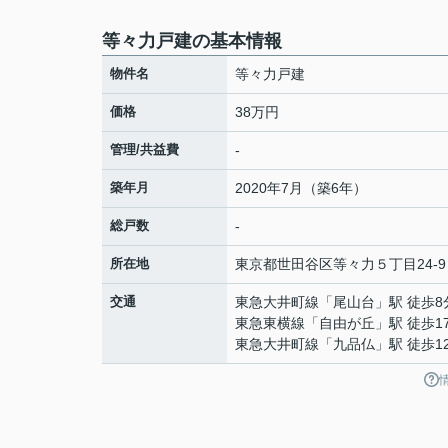
等々力戸建の基本情報
物件名
等々力戸建
価格
38万円
管理/共益費
-
築年月
2020年7月（築6年）
総戸数
-
所在地
東京都
世田谷区
等々力
５丁目24-9
交通
東急大井町線
「
尾山台
」駅 徒歩8
東急東横線
「
自由が丘
」駅 徒歩1
東急大井町線
「
九品仏
」駅 徒歩1