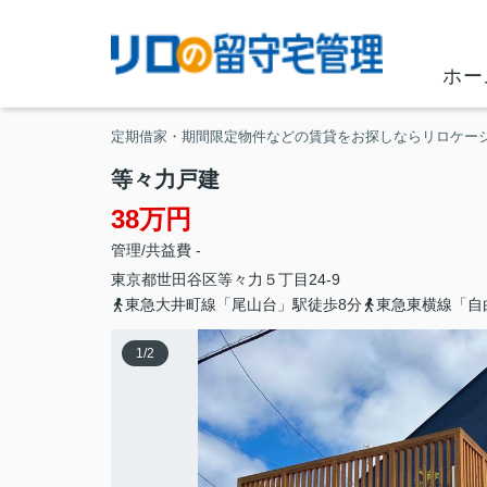
ホー
定期借家・期間限定物件などの賃貸をお探しならリロケー
等々力戸建
38万円
管理/共益費 -
東京都
世田谷区
等々力
５丁目24-9
東急大井町線「尾山台」駅徒歩8分
東急東横線「自
1
/
2