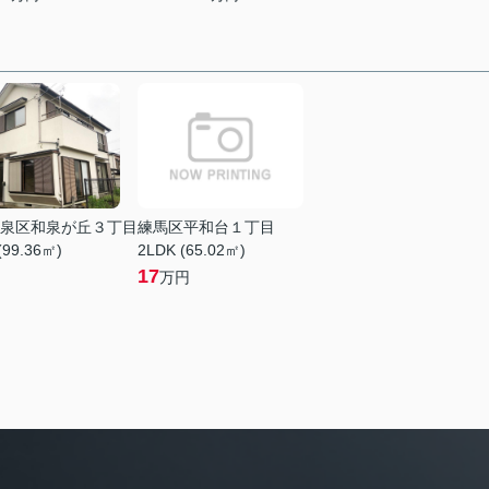
泉区和泉が丘３丁目
練馬区平和台１丁目
(99.36㎡)
2LDK (65.02㎡)
17
万円