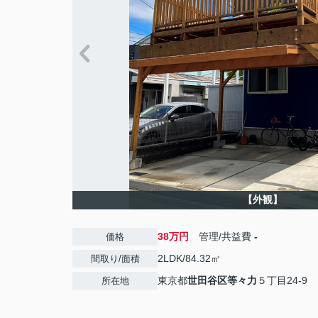
【外観】
38万円
管理/共益費
-
価格
2LDK/84.32㎡
間取り/面積
東京都
世田谷区
等々力
５丁目24-9
所在地