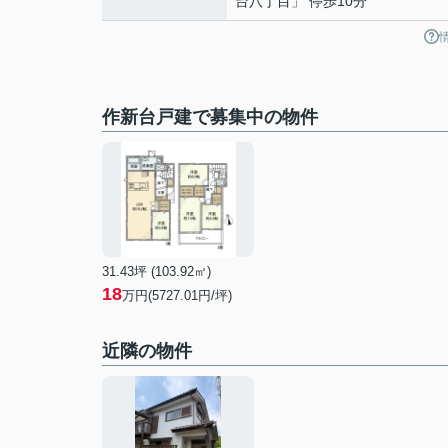
台八丁目」 停歩10分
作新台戸建で募集中の物件
31.43坪 (103.92㎡)
18
万円(5727.01円/坪)
近隣の物件