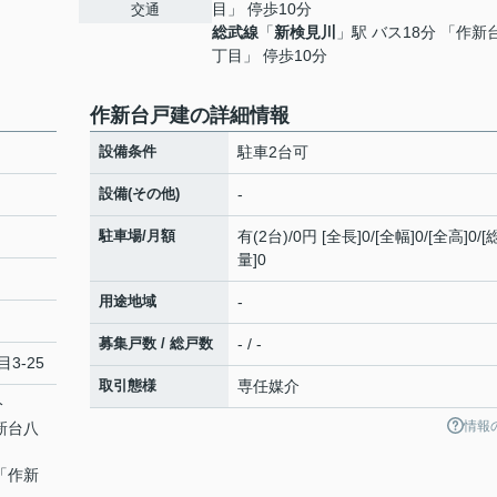
目」 停歩10分
交通
総武線
「
新検見川
」駅 バス18分 「作新
丁目」 停歩10分
作新台戸建の詳細情報
設備条件
駐車2台可
設備(その他)
-
駐車場/月額
有(2台)/0円 [全長]0/[全幅]0/[全高]0/
量]0
用途地域
-
募集戸数 / 総戸数
- / -
3-25
取引態様
専任媒介
分
情報
新台八
 「作新