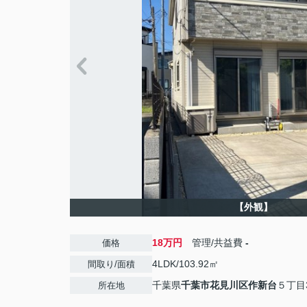
【外観】
18万円
管理/共益費
-
価格
4LDK/103.92㎡
間取り/面積
千葉県
千葉市花見川区
作新台
５丁目3
所在地