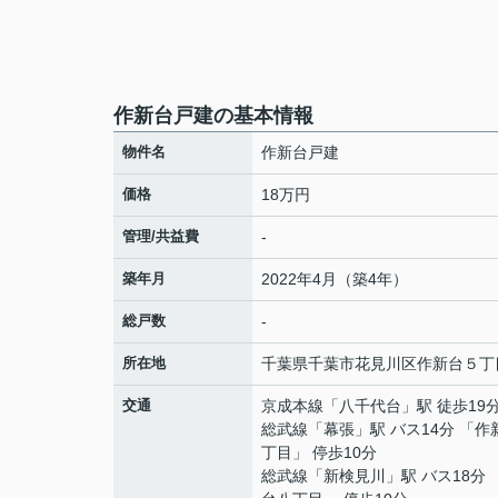
作新台戸建の基本情報
物件名
作新台戸建
価格
18万円
管理/共益費
-
築年月
2022年4月（築4年）
総戸数
-
所在地
千葉県
千葉市花見川区
作新台
５丁目
交通
京成本線
「
八千代台
」駅 徒歩19
総武線
「
幕張
」駅 バス14分 「作
丁目」 停歩10分
総武線
「
新検見川
」駅 バス18分