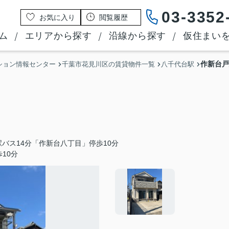
03-3352
お気に入り
閲覧履歴
ム
エリアから探す
沿線から探す
仮住まい
作新台戸
ション情報センター
千葉市花見川区の賃貸物件一覧
八千代台駅
バス14分「作新台八丁目」停歩10分
10分