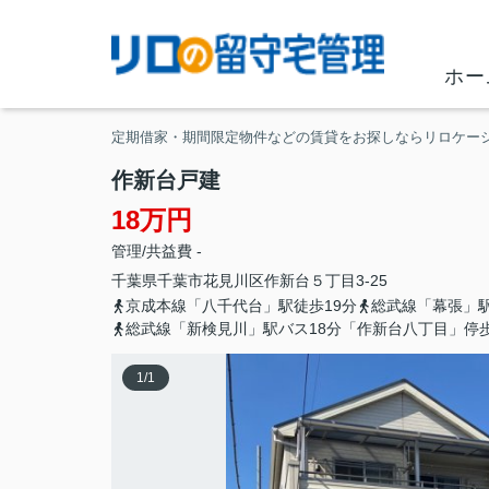
ホー
定期借家・期間限定物件などの賃貸をお探しならリロケー
作新台戸建
18万円
管理/共益費 -
千葉県
千葉市花見川区
作新台
５丁目3-25
京成本線「八千代台」駅徒歩19分
総武線「幕張」駅
総武線「新検見川」駅バス18分「作新台八丁目」停歩
1
/
1