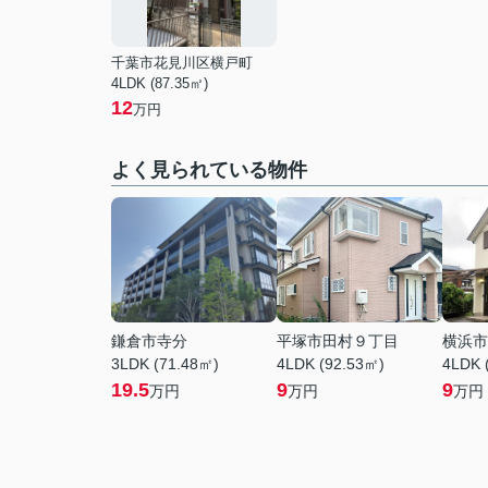
千葉市花見川区横戸町
4LDK (87.35㎡)
12
万円
よく見られている物件
鎌倉市寺分
平塚市田村９丁目
横浜市
3LDK (71.48㎡)
4LDK (92.53㎡)
4LDK 
19.5
9
9
万円
万円
万円