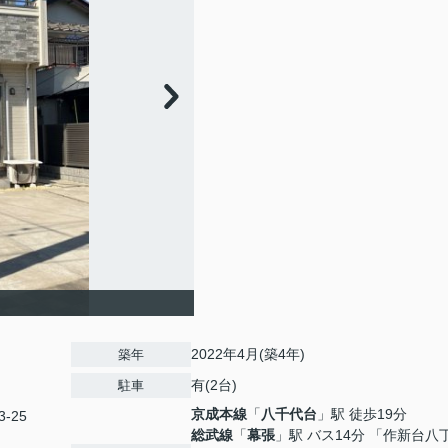
2022年4月(築4年)
築年
有(2台)
駐車
京成本線
「
八千代台
」駅 徒歩19分
-25
総武線
「
幕張
」駅 バス14分 「作新台八