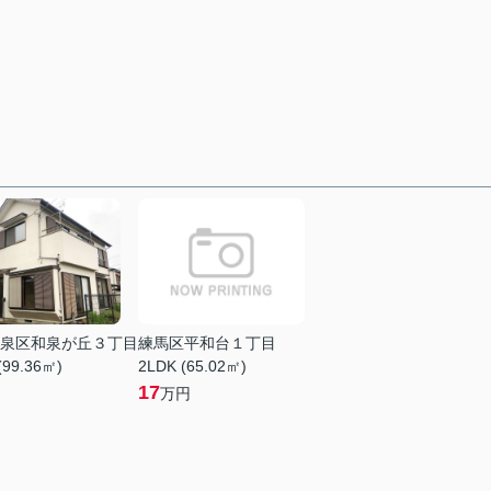
泉区和泉が丘３丁目
練馬区平和台１丁目
(99.36㎡)
2LDK (65.02㎡)
17
万円