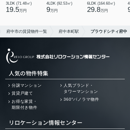
3LDK (71.48㎡)
4LDK (92.53㎡)
6LDK (164.60㎡)
4
19.5
9
29.8
万円
万円
万円
府中市の賃貸物件一覧
府中本町駅
プラウドシティ府中
人気の物件特集
分譲マンション
人気ブランド・
タワーマンション
賃貸戸建て
360°パノラマ物件
お得な家賃・
期限付き物件
リロケーション情報センター