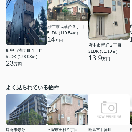
府中市武蔵台３丁目
5LDK (110.54㎡)
3
14
万円
府中市新町２丁目
府中市浅間町４丁目
2LDK (81.10㎡)
13.9
5LDK (126.03㎡)
万円
23
万円
よく見られている物件
鎌倉市寺分
平塚市田村９丁目
昭島市中神町