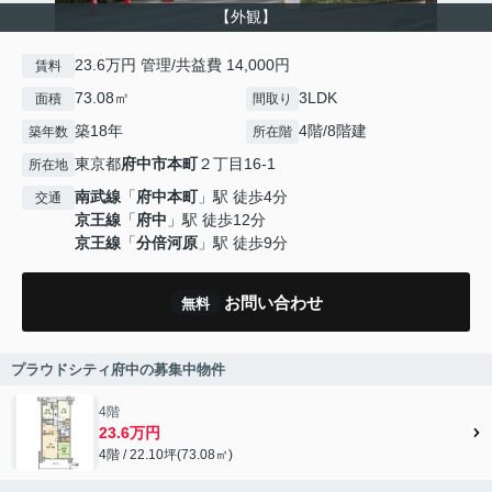
【外観】
23.6万円 管理/共益費 14,000円
賃料
73.08㎡
3LDK
面積
間取り
築18年
4階/8階建
築年数
所在階
東京都
府中市
本町
２丁目16-1
所在地
南武線
「
府中本町
」駅 徒歩4分
交通
京王線
「
府中
」駅 徒歩12分
京王線
「
分倍河原
」駅 徒歩9分
お問い合わせ
無料
プラウドシティ府中の募集中物件
4階
23.6万円
4階 / 22.10坪(73.08㎡)