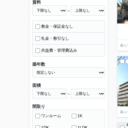
賃料
～
敷金・保証金なし
礼金・敷引なし
暮ら
共益費・管理費込み
築年数
面積
～
間取り
暮ら
ワンルーム
1K
1DK
1LDK