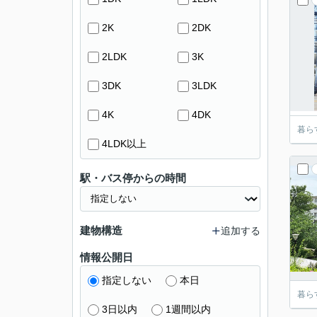
2K
2DK
2LDK
3K
3DK
3LDK
4K
4DK
暮ら
4LDK以上
駅・バス停からの時間
建物構造
追加する
情報公開日
指定しない
本日
暮ら
3日以内
1週間以内