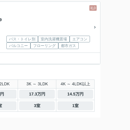
礼0
9
バス・トイレ別
室内洗濯機置場
エアコン
バルコニー
フローリング
都市ガス
2LDK
3K ～ 3LDK
4K ～ 4LDK以上
万円
17.3万円
14.5万円
室
3室
1室