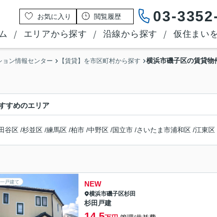
03-3352
お気に入り
閲覧履歴
ム
エリアから探す
沿線から探す
仮住まい
横浜市磯子区の賃貸物
ション情報センター
【賃貸】を市区町村から探す
すすめのエリア
田谷区
/
杉並区
/
練馬区
/
柏市
/
中野区
/
国立市
/
さいたま市浦和区
/
江東区
一戸建て
NEW
横浜市磯子区
杉田
杉田戸建
14.5