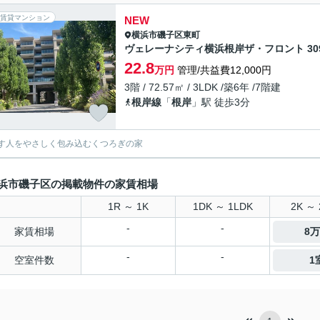
賃貸マンション
NEW
横浜市磯子区
東町
ヴェレーナシティ横浜根岸ザ・フロント 30
22.8
万円
管理/共益費12,000円
3階 / 72.57㎡ / 3LDK /築6年 /7階建
根岸線
「
根岸
」駅 徒歩3分
す人をやさしく包み込むくつろぎの家
浜市磯子区の掲載物件の家賃相場
1R ～ 1K
1DK ～ 1LDK
2K ～ 
-
-
家賃相場
8
-
-
空室件数
1