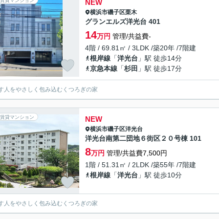
賃貸マンション
NEW
横浜市磯子区
栗木
グランエルズ洋光台 401
14
万円
管理/共益費-
4階 / 69.81㎡ / 3LDK /築20年 /7階建
根岸線
「
洋光台
」駅 徒歩14分
京急本線
「
杉田
」駅 徒歩17分
す人をやさしく包み込むくつろぎの家
賃貸マンション
NEW
横浜市磯子区
洋光台
洋光台南第二団地６街区２０号棟 101
8
万円
管理/共益費7,500円
1階 / 51.31㎡ / 2LDK /築55年 /7階建
根岸線
「
洋光台
」駅 徒歩10分
す人をやさしく包み込むくつろぎの家