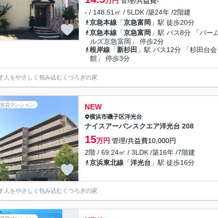
万円
管理/共益費-
- / 148.51㎡ / 5LDK /築24年 /2階建
京急本線
「
京急富岡
」駅 徒歩20分
京急本線
「
京急富岡
」駅 バス8分 「パー
ルズ京急富岡」 停歩2分
根岸線
「
新杉田
」駅 バス12分 「杉田台会
館」 停歩3分
す人をやさしく包み込むくつろぎの家
賃貸マンション
NEW
横浜市磯子区
洋光台
ナイスアーバンスクエア洋光台 208
15
万円
管理/共益費10,000円
2階 / 69.24㎡ / 3LDK /築16年 /7階建
京浜東北線
「
洋光台
」駅 徒歩16分
す人をやさしく包み込むくつろぎの家