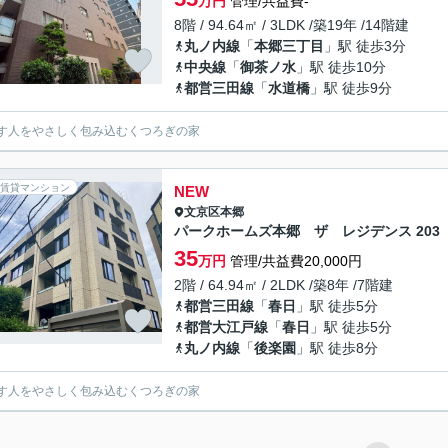
万円
管理/共益費-
8階 / 94.64㎡ / 3LDK /築19年 /14階建
丸ノ内線
「
本郷三丁目
」駅 徒歩3分
中央線
「
御茶ノ水
」駅 徒歩10分
都営三田線
「
水道橋
」駅 徒歩9分
す人をやさしく包み込むくつろぎの家
賃貸マンション
NEW
文京区
本郷
パークホームズ本郷 ザ レジデンス 203
35
万円
管理/共益費20,000円
2階 / 64.94㎡ / 2LDK /築8年 /7階建
都営三田線
「
春日
」駅 徒歩5分
都営大江戸線
「
春日
」駅 徒歩5分
丸ノ内線
「
後楽園
」駅 徒歩8分
す人をやさしく包み込むくつろぎの家