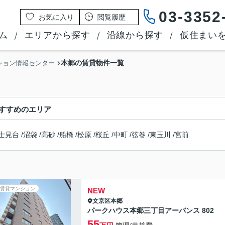
03-3352
お気に入り
閲覧履歴
ム
エリアから探す
沿線から探す
仮住まい
本郷の賃貸物件一覧
ション情報センター
すすめのエリア
士見台
/
沼袋
/
高砂
/
船橋
/
松原
/
桜丘
/
中町
/
弦巻
/
東玉川
/
宮前
賃貸マンション
NEW
文京区
本郷
パークハウス本郷三丁目アーバンス 802
55