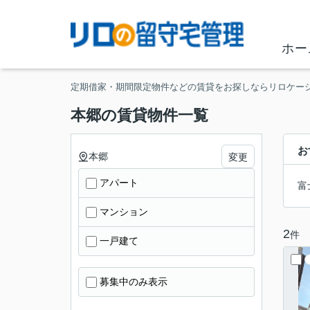
ホー
定期借家・期間限定物件などの賃貸をお探しならリロケー
本郷の賃貸物件一覧
お
本郷
変更
アパート
富
マンション
2
件
一戸建て
募集中のみ表示