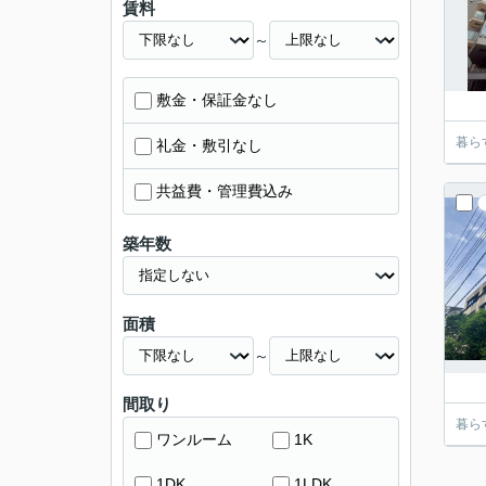
賃料
～
敷金・保証金なし
暮ら
礼金・敷引なし
共益費・管理費込み
築年数
面積
～
間取り
暮ら
ワンルーム
1K
1DK
1LDK