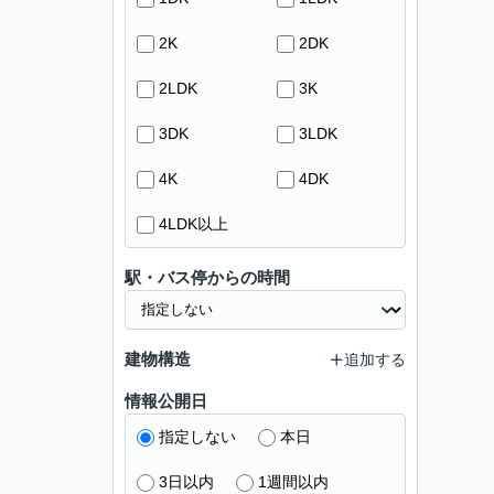
2K
2DK
2LDK
3K
3DK
3LDK
4K
4DK
4LDK以上
駅・バス停からの時間
建物構造
追加する
情報公開日
指定しない
本日
3日以内
1週間以内