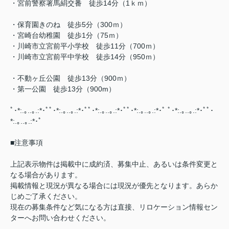
・宮前警察署馬絹交番 徒歩14分（1ｋｍ）
・保育園きのね 徒歩5分（300ｍ）
・宮崎台幼稚園 徒歩1分（75ｍ）
・川崎市立宮前平小学校 徒歩11分（700ｍ）
・川崎市立宮前平中学校 徒歩14分（950ｍ）
・不動ヶ丘公園 徒歩13分（900ｍ）
・第一公園 徒歩13分（900m）
ﾟ･*:.｡..｡.:*･ﾟﾟ･*:.｡..｡.:*･ﾟﾟ･*:.｡..｡.:*･ﾟﾟ･*:.｡..｡.:*･ﾟ ﾟ･*:.｡..｡.:*･ﾟﾟ･
*:.｡..｡.:*･ﾟ
■注意事項
上記表示物件は掲載中に成約済、募集中止、あるいは条件変更と
なる場合があります。
掲載情報と現況が異なる場合には現況が優先となります。あらか
じめご了承ください。
現在の募集条件など気になる方は直接、リロケーション情報セン
ターへお問い合わせください。