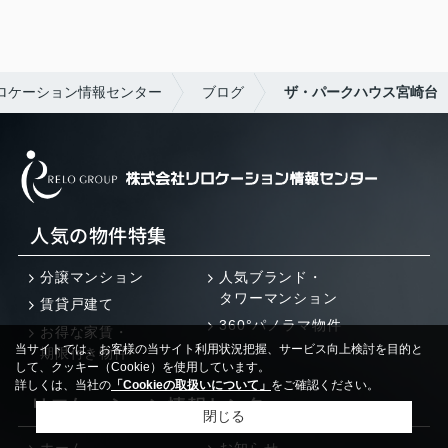
ロケーション情報センター
ブログ
ザ・パークハウス宮崎台
人気の物件特集
分譲マンション
人気ブランド・
タワーマンション
賃貸戸建て
360°パノラマ物件
お得な家賃・
当サイトでは、お客様の当サイト利用状況把握、サービス向上検討を目的と
期限付き物件
して、クッキー（Cookie）を使用しています。
詳しくは、当社の
「Cookieの取扱いについて」
をご確認ください。
リロケーション情報センター
閉じる
ホーム
お知らせ