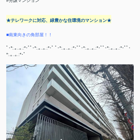
#分譲マンション
★テレワークに対応、緑豊かな住環境のマンション★
■南東向きの角部屋！！
ﾟ･*:.｡..｡.:*･ﾟﾟ･*:.｡..｡.:*･ﾟ ﾟ･*:.｡..｡.:*･ﾟﾟ･*:.｡..｡.:*･ﾟﾟ･*:.｡..｡.:*･ﾟﾟ･
*:.｡..｡.:*･ﾟ