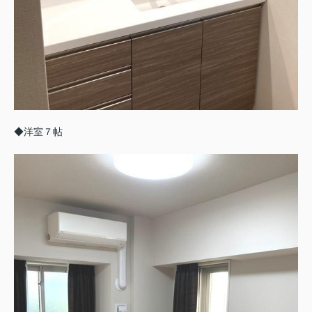
◆洋室７帖