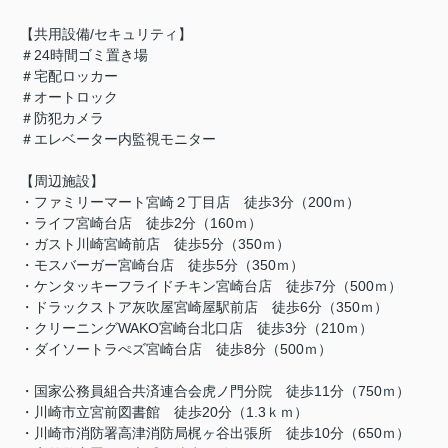
【共用設備/セキュリティ】
＃24時間ゴミ置き場
＃宅配ロッカー
＃オートロック
＃防犯カメラ
＃エレベーター内監視モニター
【周辺施設】
・ファミリーマート宮崎２丁目店 徒歩3分（200ｍ）
・ライフ宮崎台店 徒歩2分（160ｍ）
・ガスト川崎宮崎前店 徒歩5分（350ｍ）
・モスバーガー宮崎台店 徒歩5分（350ｍ）
・ケンタッキーフライドチキン宮崎台店 徒歩7分（500ｍ）
・ドラックストア灰吹屋宮崎屋駅前店 徒歩6分（350ｍ）
・クリーニングWAKO宮崎台北口店 徒歩3分（210ｍ）
・ダイソートラぺズ宮崎台店 徒歩8分（500ｍ）
・国家公務員組合共済連合会虎ノ門分院 徒歩11分（750ｍ）
・川崎市立宮前図書館 徒歩20分（1.3ｋｍ）
・川崎市消防署高津消防局梶ヶ谷出張所 徒歩10分（650ｍ）