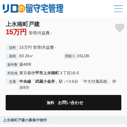
上水南町戸建
15万円
管理/共益費 -
15万円 管理/共益費 -
賃料
83.26㎡
3SLDK
面積
間取り
築48年
築年数
東京都
小平市
上水南町
３丁目16-5
所在地
中央線
「
武蔵小金井
」駅 バス6分 「中大付属高校」 停
交通
歩8分
お問い合わせ
無料
上水南町戸建の募集中物件