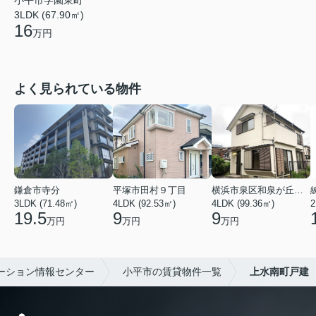
小平市学園東町
3LDK (67.90㎡)
16
万円
よく見られている物件
鎌倉市寺分
平塚市田村９丁目
横浜市泉区和泉が丘３丁目
3LDK (71.48㎡)
4LDK (92.53㎡)
4LDK (99.36㎡)
2
19.5
9
9
万円
万円
万円
ーション情報センター
小平市の賃貸物件一覧
上水南町戸建