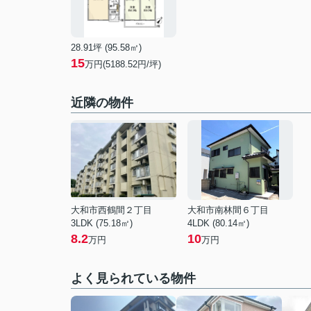
28.91坪 (95.58㎡)
15
万円(5188.52円/坪)
近隣の物件
大和市西鶴間２丁目
大和市南林間６丁目
3LDK (75.18㎡)
4LDK (80.14㎡)
8.2
10
万円
万円
よく見られている物件