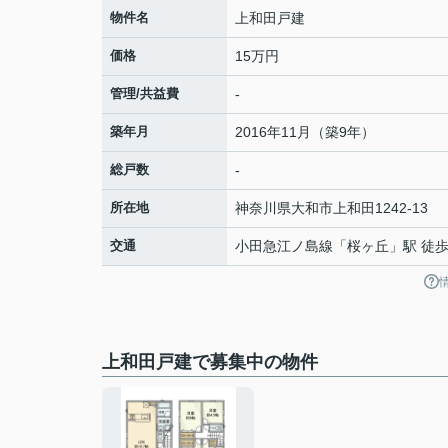
物件名
上和田戸建
価格
15万円
管理/共益費
-
築年月
2016年11月（築9年）
総戸数
-
所在地
神奈川県
大和市
上和田
1242-13
交通
小田急江ノ島線
「
桜ヶ丘
」駅 徒歩
上和田戸建で募集中の物件