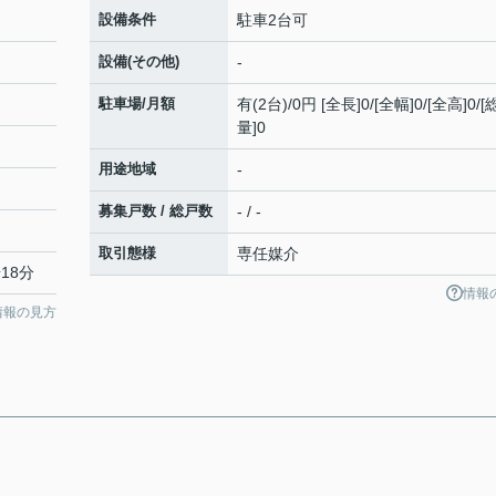
設備条件
駐車2台可
設備(その他)
-
駐車場/月額
有(2台)/0円 [全長]0/[全幅]0/[全高]0/
量]0
用途地域
-
募集戸数 / 総戸数
- / -
取引態様
専任媒介
18分
情報
情報の見方