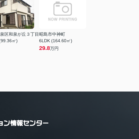
泉区和泉が丘３丁目
昭島市中神町
(99.36㎡)
6LDK (164.60㎡)
29.8
万円