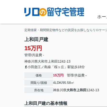
ホー
定期借家・期間限定物件などの賃貸をお探しならリロケー
上和田戸建
15万円
管理/共益費 -
神奈川県
大和市
上和田
1242-13
小田急江ノ島線「桜ヶ丘」駅徒歩18分
15万円
管理/共益費
-
価格
4LDK/95.58㎡
間取り/面積
神奈川県
大和市
上和田
1242-13
所在地
上和田戸建の基本情報