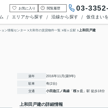
03-3352
お気に入り
閲覧履歴
ム
エリアから探す
沿線から探す
仮住まい
上和田戸建
ション情報センター
大和市の賃貸物件一覧
桜ヶ丘駅
2016年11月(築9年)
築年
有(2台)
駐車
小田急江ノ島線
「
桜ヶ丘
」駅 徒歩18分
交通
上和田戸建の詳細情報