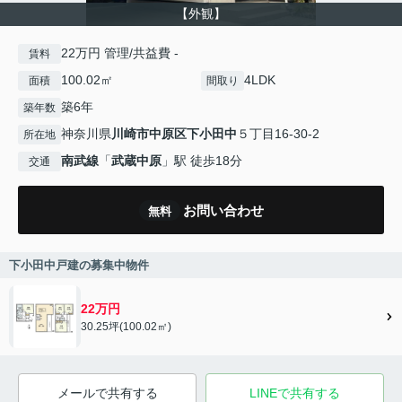
【外観】
22万円 管理/共益費 -
賃料
100.02㎡
4LDK
面積
間取り
築6年
築年数
神奈川県
川崎市中原区
下小田中
５丁目16-30-2
所在地
南武線
「
武蔵中原
」駅 徒歩18分
交通
お問い合わせ
無料
下小田中戸建の募集中物件
22万円
30.25坪(100.02㎡)
メールで共有する
LINEで共有する