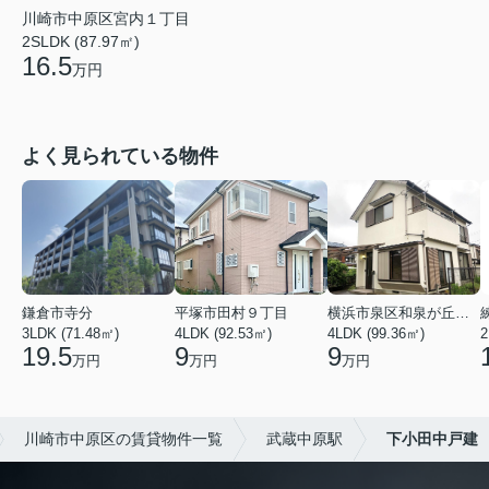
川崎市中原区宮内１丁目
2SLDK (87.97㎡)
16.5
万円
よく見られている物件
鎌倉市寺分
平塚市田村９丁目
横浜市泉区和泉が丘３丁目
3LDK (71.48㎡)
4LDK (92.53㎡)
4LDK (99.36㎡)
2
19.5
9
9
万円
万円
万円
川崎市中原区の賃貸物件一覧
武蔵中原駅
下小田中戸建