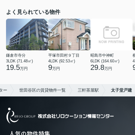
よく見られている物件
鎌倉市寺分
平塚市田村９丁目
昭島市中神町
3LDK (71.48㎡)
4LDK (92.53㎡)
6LDK (164.60㎡)
4
19.5
9
29.8
万円
万円
万円
ター
世田谷区の賃貸物件一覧
三軒茶屋駅
太子堂戸建
人気の物件特集