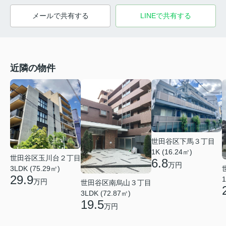
メールで共有する
LINEで共有する
近隣の物件
世田谷区下馬３丁目
1K (16.24㎡)
世田谷区玉川台２丁目
6.8
万円
3LDK (75.29㎡)
29.9
1
万円
世田谷区南烏山３丁目
3LDK (72.87㎡)
19.5
万円