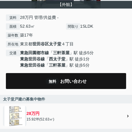
【外観】
28万円 管理/共益費 -
賃料
52.63㎡
1SLDK
面積
間取り
築17年
築年数
東京都
世田谷区
太子堂
４丁目
所在地
東急田園都市線
「
三軒茶屋
」駅 徒歩5分
交通
東急世田谷線
「
西太子堂
」駅 徒歩1分
東急世田谷線
「
三軒茶屋
」駅 徒歩5分
お問い合わせ
無料
太子堂戸建の募集中物件
28万円
15.92坪(52.63㎡)