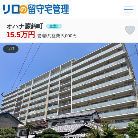
オハナ蕨錦町
空室1
15.5万円
管理/共益費 5,000円
1
/
17