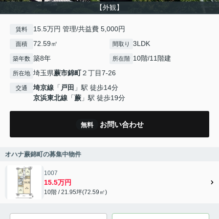
【外観】
15.5万円 管理/共益費 5,000円
賃料
72.59㎡
3LDK
面積
間取り
築8年
10階/11階建
築年数
所在階
埼玉県
蕨市
錦町
２丁目7-26
所在地
埼京線
「
戸田
」駅 徒歩14分
交通
京浜東北線
「
蕨
」駅 徒歩19分
お問い合わせ
無料
オハナ蕨錦町の募集中物件
1007
15.5万円
10階 / 21.95坪(72.59㎡)