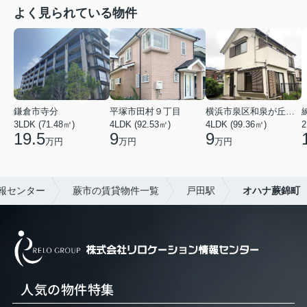
よく見られている物件
鎌倉市寺分
平塚市田村９丁目
横浜市泉区和泉が丘３丁目
3LDK (71.48㎡)
4LDK (92.53㎡)
4LDK (99.36㎡)
2
19.5
9
9
万円
万円
万円
報センター
蕨市の賃貸物件一覧
戸田駅
オハナ蕨錦町
人気の物件特集