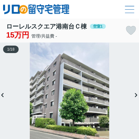
ローレルスクエア港南台Ｃ棟
空室1
15万円
管理/共益費 -
1
/
18