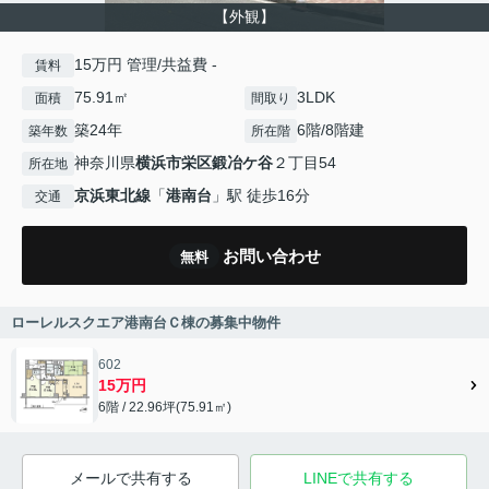
【外観】
15万円 管理/共益費 -
賃料
75.91㎡
3LDK
面積
間取り
築24年
6階/8階建
築年数
所在階
神奈川県
横浜市栄区
鍛冶ケ谷
２丁目54
所在地
京浜東北線
「
港南台
」駅 徒歩16分
交通
お問い合わせ
無料
ローレルスクエア港南台Ｃ棟の募集中物件
602
15万円
6階 / 22.96坪(75.91㎡)
メールで共有する
LINEで共有する