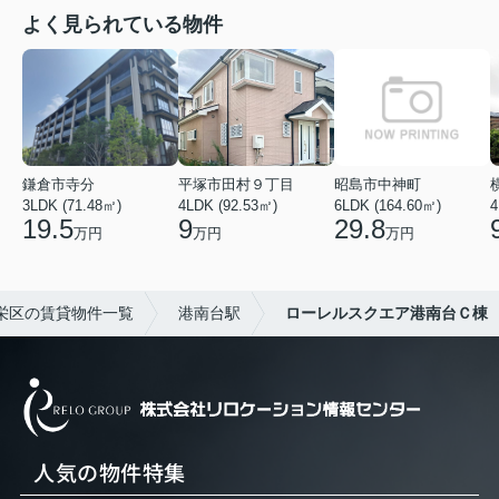
よく見られている物件
鎌倉市寺分
平塚市田村９丁目
昭島市中神町
3LDK (71.48㎡)
4LDK (92.53㎡)
6LDK (164.60㎡)
4
19.5
9
29.8
万円
万円
万円
栄区の賃貸物件一覧
港南台駅
ローレルスクエア港南台Ｃ棟
人気の物件特集