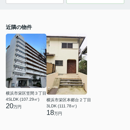
近隣の物件
横浜市栄区笠間３丁目
4SLDK (107.29㎡)
横浜市栄区本郷台２丁目
20
3LDK (111.78㎡)
万円
18
万円