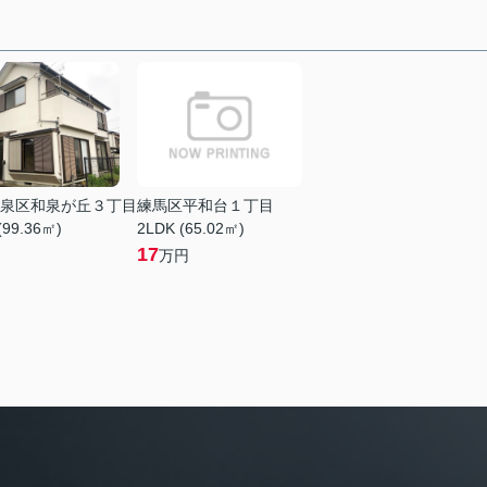
泉区和泉が丘３丁目
練馬区平和台１丁目
(99.36㎡)
2LDK (65.02㎡)
17
万円