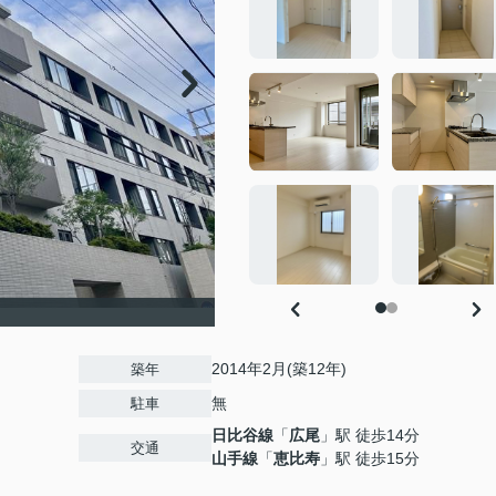
2014年2月(築12年)
築年
無
駐車
日比谷線
「
広尾
」駅 徒歩14分
交通
山手線
「
恵比寿
」駅 徒歩15分