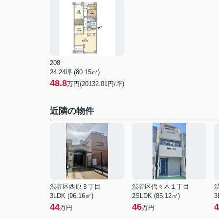
208
24.24坪 (80.15㎡)
48.8
万円(20132.01円/坪)
近隣の物件
渋谷区西原３丁目
渋谷区代々木１丁目
3LDK (96.16㎡)
2SLDK (85.12㎡)
3
44
46
4
万円
万円