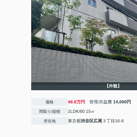
【外観】
48.8万円
管理/共益費
14,000円
価格
2LDK/80.15㎡
間取り/面積
東京都
渋谷区
広尾
３丁目16-6
所在地