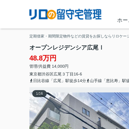
ホー
定期借家・期間限定物件などの賃貸をお探しならリロケー
オープンレジデンシア広尾Ⅰ
48.8万円
管理/共益費 14,000円
東京都
渋谷区
広尾
３丁目16-6
日比谷線「広尾」駅徒歩14分
山手線「恵比寿」駅徒
1
/
16