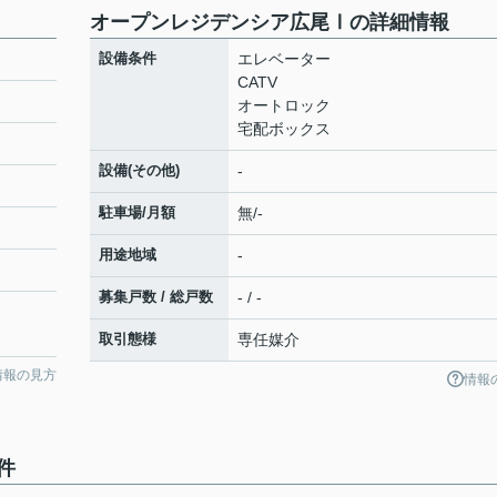
オープンレジデンシア広尾Ⅰの詳細情報
設備条件
エレベーター
CATV
オートロック
宅配ボックス
設備(その他)
-
駐車場/月額
無/-
用途地域
-
募集戸数 / 総戸数
- / -
取引態様
専任媒介
情報の見方
情報
件