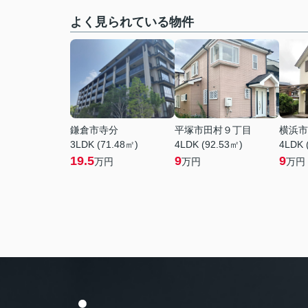
よく見られている物件
鎌倉市寺分
平塚市田村９丁目
横浜市
3LDK (71.48㎡)
4LDK (92.53㎡)
4LDK 
19.5
9
9
万円
万円
万円